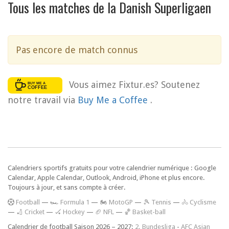
Tous les matches de la Danish Superligaen
Pas encore de match connus
Vous aimez Fixtur.es? Soutenez
notre travail via
Buy Me a Coffee
.
Calendriers sportifs gratuits pour votre calendrier numérique : Google
Calendar, Apple Calendar, Outlook, Android, iPhone et plus encore.
Toujours à jour, et sans compte à créer.
F
ootball
—
🏎️ Formula 1
—
🏍 MotoGP
—
🎾 Tennis
—
🚴 Cyclisme
—
🏏 Cricket
—
🏑 Hockey
—
🏈 NFL
—
🏀 Basket-ball
Calendrier de football Saison 2026 – 2027:
2. Bundesliga
-
AFC Asian