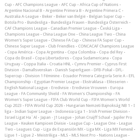
Cup
-
AFC Champions League
-
AFC Cup
-
Africa Cup of Nations
-
Argentine Nacional B
-
Argentine Primera B
-
Argentine Primera C
-
Australia A-League
-
Beker
-
Beker van België
-
Belgian Super Cup
-
Botola Pro
-
Bundesliga
-
Bundesliga Frauen
-
Bundesliga Österreich
-
CAF Champions League
-
Canadian Premier League
-
Česká Liga
-
Champions League
-
China League One
-
China League Two
-
China
Women's Super League
-
Chinese FA Cup
-
Chinese FA Super Cup
-
Chinese Super League
-
Club Friendlies
-
CONCACAF Champions League
-
Copa América
-
Copa Argentina
-
Copa Colombia
-
Copa del Rey
-
Copa do Brasil
-
Copa Libertadores
-
Copa Sudamericana
-
Copa
Uruguay
-
Coppa Italia
-
Croatia HNL
-
Cymru Premier
-
Cyprus First
Division
-
Damallsvenskan
-
Danish Superligaen
-
DFB-Pokal
-
DFL-
Supercup
-
Division 1 Féminine
-
Ecuador Primera Categoría Serie A
-
EFL
Championship
-
Egyptian Premier League
-
Ekstraklasa
-
Eliteserien
-
English National League
-
Eredivisie
-
Eredivisie Vrouwen
-
Europa
League
-
FA Community Shield
-
FA Women's Championship
-
FA
Women's Super League
-
FIFA Club World Cup
-
FIFA Women's World
Cup 2023
-
FIFA World Cup 2026
-
Hungarian Nemzeti Bajnokság NB 1
-
I
liga
-
Indian Super League
-
Indonesia Liga 1
-
Irish Premier Division
-
Israel Ligat Ha`Al
-
Japan - J1 League
-
Johan Cruijff Schaal
-
Jupiler Pro
League
-
Keuken Kampioen Divisie
-
League Cup
-
League One
-
League
Two
-
Leagues Cup
-
Liga de Expansión MX
-
Liga MX
-
Liga MX Femenil
-
Ligue 1
-
Ligue 2
-
Meistriliiga
-
MLS
-
MLS Next Pro
-
Nations League
-