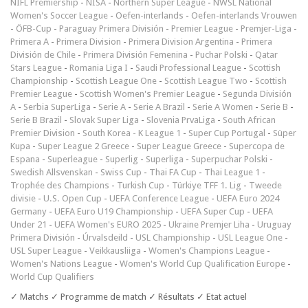
NIFL Premiership
-
NISA
-
Northern Super League
-
NWSL National
Women's Soccer League
-
Oefen-interlands
-
Oefen-interlands Vrouwen
-
ÖFB-Cup
-
Paraguay Primera División
-
Premier League
-
Premjer-Liga
-
Primera A
-
Primera Division
-
Primera Division Argentina
-
Primera
División de Chile
-
Primera División Femenina
-
Puchar Polski
-
Qatar
Stars League
-
Romania Liga I
-
Saudi Professional League
-
Scottish
Championship
-
Scottish League One
-
Scottish League Two
-
Scottish
Premier League
-
Scottish Women's Premier League
-
Segunda División
A
-
Serbia SuperLiga
-
Serie A
-
Serie A Brazil
-
Serie A Women
-
Serie B
-
Serie B Brazil
-
Slovak Super Liga
-
Slovenia PrvaLiga
-
South African
Premier Division
-
South Korea - K League 1
-
Super Cup Portugal
-
Süper
Kupa
-
Super League 2 Greece
-
Super League Greece
-
Supercopa de
Espana
-
Superleague
-
Superlig
-
Superliga
-
Superpuchar Polski
-
Swedish Allsvenskan
-
Swiss Cup
-
Thai FA Cup
-
Thai League 1
-
Trophée des Champions
-
Turkish Cup
-
Türkiye TFF 1. Lig
-
Tweede
divisie
-
U.S. Open Cup
-
UEFA Conference League
-
UEFA Euro 2024
Germany
-
UEFA Euro U19 Championship
-
UEFA Super Cup
-
UEFA
Under 21
-
UEFA Women's EURO 2025
-
Ukraine Premjer Liha
-
Uruguay
Primera División
-
Úrvalsdeild
-
USL Championship
-
USL League One
-
USL Super League
-
Veikkausliiga
-
Women's Champions League
-
Women's Nations League
-
Women's World Cup Qualification Europe
-
World Cup Qualifiers
✓ Matchs ✓ Programme de match ✓ Résultats ✓ Etat actuel