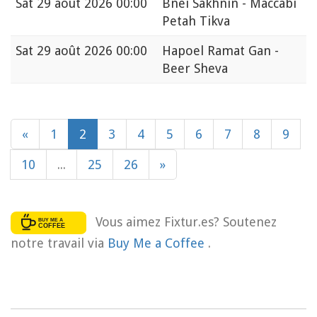
Sat
29 août 2026 00:00
Bnei Sakhnin - Maccabi
Petah Tikva
Sat
29 août 2026 00:00
Hapoel Ramat Gan -
Beer Sheva
«
1
2
3
4
5
6
7
8
9
10
...
25
26
»
Vous aimez Fixtur.es? Soutenez
notre travail via
Buy Me a Coffee
.