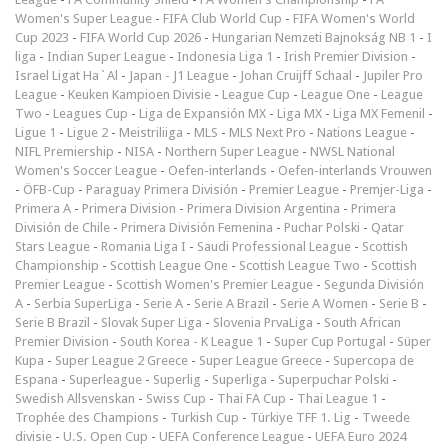
Women's Super League
-
FIFA Club World Cup
-
FIFA Women's World
Cup 2023
-
FIFA World Cup 2026
-
Hungarian Nemzeti Bajnokság NB 1
-
I
liga
-
Indian Super League
-
Indonesia Liga 1
-
Irish Premier Division
-
Israel Ligat Ha`Al
-
Japan - J1 League
-
Johan Cruijff Schaal
-
Jupiler Pro
League
-
Keuken Kampioen Divisie
-
League Cup
-
League One
-
League
Two
-
Leagues Cup
-
Liga de Expansión MX
-
Liga MX
-
Liga MX Femenil
-
Ligue 1
-
Ligue 2
-
Meistriliiga
-
MLS
-
MLS Next Pro
-
Nations League
-
NIFL Premiership
-
NISA
-
Northern Super League
-
NWSL National
Women's Soccer League
-
Oefen-interlands
-
Oefen-interlands Vrouwen
-
ÖFB-Cup
-
Paraguay Primera División
-
Premier League
-
Premjer-Liga
-
Primera A
-
Primera Division
-
Primera Division Argentina
-
Primera
División de Chile
-
Primera División Femenina
-
Puchar Polski
-
Qatar
Stars League
-
Romania Liga I
-
Saudi Professional League
-
Scottish
Championship
-
Scottish League One
-
Scottish League Two
-
Scottish
Premier League
-
Scottish Women's Premier League
-
Segunda División
A
-
Serbia SuperLiga
-
Serie A
-
Serie A Brazil
-
Serie A Women
-
Serie B
-
Serie B Brazil
-
Slovak Super Liga
-
Slovenia PrvaLiga
-
South African
Premier Division
-
South Korea - K League 1
-
Super Cup Portugal
-
Süper
Kupa
-
Super League 2 Greece
-
Super League Greece
-
Supercopa de
Espana
-
Superleague
-
Superlig
-
Superliga
-
Superpuchar Polski
-
Swedish Allsvenskan
-
Swiss Cup
-
Thai FA Cup
-
Thai League 1
-
Trophée des Champions
-
Turkish Cup
-
Türkiye TFF 1. Lig
-
Tweede
divisie
-
U.S. Open Cup
-
UEFA Conference League
-
UEFA Euro 2024