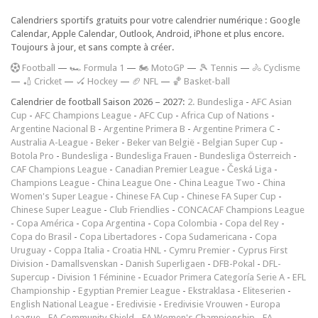
Calendriers sportifs gratuits pour votre calendrier numérique : Google
Calendar, Apple Calendar, Outlook, Android, iPhone et plus encore.
Toujours à jour, et sans compte à créer.
F
ootball
—
🏎️ Formula 1
—
🏍 MotoGP
—
🎾 Tennis
—
🚴 Cyclisme
—
🏏 Cricket
—
🏑 Hockey
—
🏈 NFL
—
🏀 Basket-ball
Calendrier de football Saison 2026 – 2027:
2. Bundesliga
-
AFC Asian
Cup
-
AFC Champions League
-
AFC Cup
-
Africa Cup of Nations
-
Argentine Nacional B
-
Argentine Primera B
-
Argentine Primera C
-
Australia A-League
-
Beker
-
Beker van België
-
Belgian Super Cup
-
Botola Pro
-
Bundesliga
-
Bundesliga Frauen
-
Bundesliga Österreich
-
CAF Champions League
-
Canadian Premier League
-
Česká Liga
-
Champions League
-
China League One
-
China League Two
-
China
Women's Super League
-
Chinese FA Cup
-
Chinese FA Super Cup
-
Chinese Super League
-
Club Friendlies
-
CONCACAF Champions League
-
Copa América
-
Copa Argentina
-
Copa Colombia
-
Copa del Rey
-
Copa do Brasil
-
Copa Libertadores
-
Copa Sudamericana
-
Copa
Uruguay
-
Coppa Italia
-
Croatia HNL
-
Cymru Premier
-
Cyprus First
Division
-
Damallsvenskan
-
Danish Superligaen
-
DFB-Pokal
-
DFL-
Supercup
-
Division 1 Féminine
-
Ecuador Primera Categoría Serie A
-
EFL
Championship
-
Egyptian Premier League
-
Ekstraklasa
-
Eliteserien
-
English National League
-
Eredivisie
-
Eredivisie Vrouwen
-
Europa
League
-
FA Community Shield
-
FA Women's Championship
-
FA