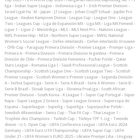
liga
-
Indian Super League
-
Indonesia Liga 1
-
Irish Premier Division
-
Israel Ligat Ha`Al
-
Japan - J1 League
-
Johan Cruijff Schaal
-
Jupiler Pro
League
-
Keuken Kampioen Divisie
-
League Cup
-
League One
-
League
Two
-
Leagues Cup
-
Liga de Expansión MX
-
Liga MX
-
Liga MX Femenil
-
Ligue 1
-
Ligue 2
-
Meistriliiga
-
MLS
-
MLS Next Pro
-
Nations League
-
NIFL Premiership
-
NISA
-
Northern Super League
-
NWSL National
Women's Soccer League
-
Oefen-interlands
-
Oefen-interlands Vrouwen
-
ÖFB-Cup
-
Paraguay Primera División
-
Premier League
-
Premjer-Liga
-
Primera A
-
Primera Division
-
Primera Division Argentina
-
Primera
División de Chile
-
Primera División Femenina
-
Puchar Polski
-
Qatar
Stars League
-
Romania Liga I
-
Saudi Professional League
-
Scottish
Championship
-
Scottish League One
-
Scottish League Two
-
Scottish
Premier League
-
Scottish Women's Premier League
-
Segunda División
A
-
Serbia SuperLiga
-
Serie A
-
Serie A Brazil
-
Serie A Women
-
Serie B
-
Serie B Brazil
-
Slovak Super Liga
-
Slovenia PrvaLiga
-
South African
Premier Division
-
South Korea - K League 1
-
Super Cup Portugal
-
Süper
Kupa
-
Super League 2 Greece
-
Super League Greece
-
Supercopa de
Espana
-
Superleague
-
Superlig
-
Superliga
-
Superpuchar Polski
-
Swedish Allsvenskan
-
Swiss Cup
-
Thai FA Cup
-
Thai League 1
-
Trophée des Champions
-
Turkish Cup
-
Türkiye TFF 1. Lig
-
Tweede
divisie
-
U.S. Open Cup
-
UEFA Conference League
-
UEFA Euro 2024
Germany
-
UEFA Euro U19 Championship
-
UEFA Super Cup
-
UEFA
Under 21
-
UEFA Women's EURO 2025
-
Ukraine Premjer Liha
-
Uruguay