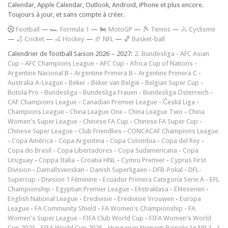
Calendar, Apple Calendar, Outlook, Android, iPhone et plus encore.
Toujours à jour, et sans compte à créer.
F
ootball
—
🏎️ Formula 1
—
🏍 MotoGP
—
🎾 Tennis
—
🚴 Cyclisme
—
🏏 Cricket
—
🏑 Hockey
—
🏈 NFL
—
🏀 Basket-ball
Calendrier de football Saison 2026 – 2027:
2. Bundesliga
-
AFC Asian
Cup
-
AFC Champions League
-
AFC Cup
-
Africa Cup of Nations
-
Argentine Nacional B
-
Argentine Primera B
-
Argentine Primera C
-
Australia A-League
-
Beker
-
Beker van België
-
Belgian Super Cup
-
Botola Pro
-
Bundesliga
-
Bundesliga Frauen
-
Bundesliga Österreich
-
CAF Champions League
-
Canadian Premier League
-
Česká Liga
-
Champions League
-
China League One
-
China League Two
-
China
Women's Super League
-
Chinese FA Cup
-
Chinese FA Super Cup
-
Chinese Super League
-
Club Friendlies
-
CONCACAF Champions League
-
Copa América
-
Copa Argentina
-
Copa Colombia
-
Copa del Rey
-
Copa do Brasil
-
Copa Libertadores
-
Copa Sudamericana
-
Copa
Uruguay
-
Coppa Italia
-
Croatia HNL
-
Cymru Premier
-
Cyprus First
Division
-
Damallsvenskan
-
Danish Superligaen
-
DFB-Pokal
-
DFL-
Supercup
-
Division 1 Féminine
-
Ecuador Primera Categoría Serie A
-
EFL
Championship
-
Egyptian Premier League
-
Ekstraklasa
-
Eliteserien
-
English National League
-
Eredivisie
-
Eredivisie Vrouwen
-
Europa
League
-
FA Community Shield
-
FA Women's Championship
-
FA
Women's Super League
-
FIFA Club World Cup
-
FIFA Women's World
Cup 2023
-
FIFA World Cup 2026
-
Hungarian Nemzeti Bajnokság NB 1
-
I