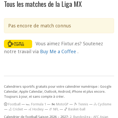
Tous les matches de la Liga MX
Pas encore de match connus
Vous aimez Fixtur.es? Soutenez
notre travail via
Buy Me a Coffee
.
Calendriers sportifs gratuits pour votre calendrier numérique : Google
Calendar, Apple Calendar, Outlook, Android, iPhone et plus encore.
Toujours à jour, et sans compte à créer.
F
ootball
—
🏎️ Formula 1
—
🏍 MotoGP
—
🎾 Tennis
—
🚴 Cyclisme
—
🏏 Cricket
—
🏑 Hockey
—
🏈 NFL
—
🏀 Basket-ball
Calendrier de football Saison 2026 – 2027:
2. Bundesliga
-
AFC Asian