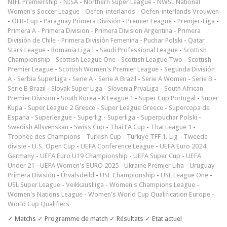
NIFL Premiership
-
NISA
-
Northern Super League
-
NWSL National
Women's Soccer League
-
Oefen-interlands
-
Oefen-interlands Vrouwen
-
ÖFB-Cup
-
Paraguay Primera División
-
Premier League
-
Premjer-Liga
-
Primera A
-
Primera Division
-
Primera Division Argentina
-
Primera
División de Chile
-
Primera División Femenina
-
Puchar Polski
-
Qatar
Stars League
-
Romania Liga I
-
Saudi Professional League
-
Scottish
Championship
-
Scottish League One
-
Scottish League Two
-
Scottish
Premier League
-
Scottish Women's Premier League
-
Segunda División
A
-
Serbia SuperLiga
-
Serie A
-
Serie A Brazil
-
Serie A Women
-
Serie B
-
Serie B Brazil
-
Slovak Super Liga
-
Slovenia PrvaLiga
-
South African
Premier Division
-
South Korea - K League 1
-
Super Cup Portugal
-
Süper
Kupa
-
Super League 2 Greece
-
Super League Greece
-
Supercopa de
Espana
-
Superleague
-
Superlig
-
Superliga
-
Superpuchar Polski
-
Swedish Allsvenskan
-
Swiss Cup
-
Thai FA Cup
-
Thai League 1
-
Trophée des Champions
-
Turkish Cup
-
Türkiye TFF 1. Lig
-
Tweede
divisie
-
U.S. Open Cup
-
UEFA Conference League
-
UEFA Euro 2024
Germany
-
UEFA Euro U19 Championship
-
UEFA Super Cup
-
UEFA
Under 21
-
UEFA Women's EURO 2025
-
Ukraine Premjer Liha
-
Uruguay
Primera División
-
Úrvalsdeild
-
USL Championship
-
USL League One
-
USL Super League
-
Veikkausliiga
-
Women's Champions League
-
Women's Nations League
-
Women's World Cup Qualification Europe
-
World Cup Qualifiers
✓ Matchs ✓ Programme de match ✓ Résultats ✓ Etat actuel