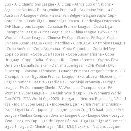
Cup
-
AFC Champions League
-
AFC Cup
-
Africa Cup of Nations
-
Argentine Nacional B
-
Argentine Primera B
-
Argentine Primera C
-
Australia A-League
-
Beker
-
Beker van België
-
Belgian Super Cup
-
Botola Pro
-
Bundesliga
-
Bundesliga Frauen
-
Bundesliga Österreich
-
CAF Champions League
-
Canadian Premier League
-
Česká Liga
-
Champions League
-
China League One
-
China League Two
-
China
Women's Super League
-
Chinese FA Cup
-
Chinese FA Super Cup
-
Chinese Super League
-
Club Friendlies
-
CONCACAF Champions League
-
Copa América
-
Copa Argentina
-
Copa Colombia
-
Copa del Rey
-
Copa do Brasil
-
Copa Libertadores
-
Copa Sudamericana
-
Copa
Uruguay
-
Coppa Italia
-
Croatia HNL
-
Cymru Premier
-
Cyprus First
Division
-
Damallsvenskan
-
Danish Superligaen
-
DFB-Pokal
-
DFL-
Supercup
-
Division 1 Féminine
-
Ecuador Primera Categoría Serie A
-
EFL
Championship
-
Egyptian Premier League
-
Ekstraklasa
-
Eliteserien
-
English National League
-
Eredivisie
-
Eredivisie Vrouwen
-
Europa
League
-
FA Community Shield
-
FA Women's Championship
-
FA
Women's Super League
-
FIFA Club World Cup
-
FIFA Women's World
Cup 2023
-
FIFA World Cup 2026
-
Hungarian Nemzeti Bajnokság NB 1
-
I
liga
-
Indian Super League
-
Indonesia Liga 1
-
Irish Premier Division
-
Israel Ligat Ha`Al
-
Japan - J1 League
-
Johan Cruijff Schaal
-
Jupiler Pro
League
-
Keuken Kampioen Divisie
-
League Cup
-
League One
-
League
Two
-
Leagues Cup
-
Liga de Expansión MX
-
Liga MX
-
Liga MX Femenil
-
Ligue 1
-
Ligue 2
-
Meistriliiga
-
MLS
-
MLS Next Pro
-
Nations League
-