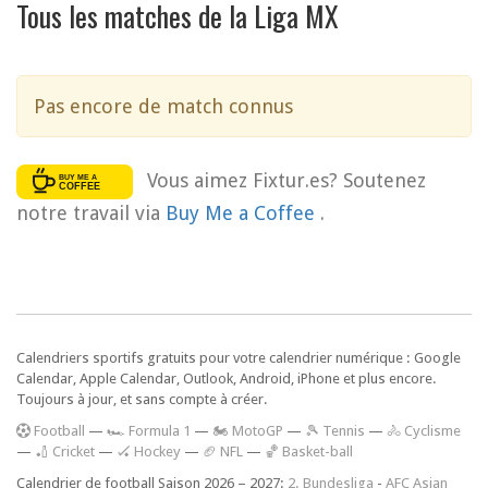
Tous les matches de la Liga MX
Pas encore de match connus
Vous aimez Fixtur.es? Soutenez
notre travail via
Buy Me a Coffee
.
Calendriers sportifs gratuits pour votre calendrier numérique : Google
Calendar, Apple Calendar, Outlook, Android, iPhone et plus encore.
Toujours à jour, et sans compte à créer.
F
ootball
—
🏎️ Formula 1
—
🏍 MotoGP
—
🎾 Tennis
—
🚴 Cyclisme
—
🏏 Cricket
—
🏑 Hockey
—
🏈 NFL
—
🏀 Basket-ball
Calendrier de football Saison 2026 – 2027:
2. Bundesliga
-
AFC Asian