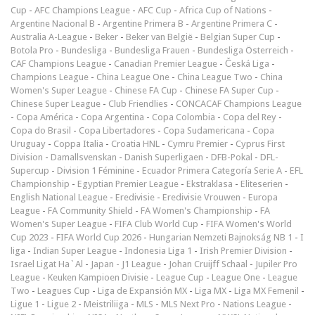
Cup
-
AFC Champions League
-
AFC Cup
-
Africa Cup of Nations
-
Argentine Nacional B
-
Argentine Primera B
-
Argentine Primera C
-
Australia A-League
-
Beker
-
Beker van België
-
Belgian Super Cup
-
Botola Pro
-
Bundesliga
-
Bundesliga Frauen
-
Bundesliga Österreich
-
CAF Champions League
-
Canadian Premier League
-
Česká Liga
-
Champions League
-
China League One
-
China League Two
-
China
Women's Super League
-
Chinese FA Cup
-
Chinese FA Super Cup
-
Chinese Super League
-
Club Friendlies
-
CONCACAF Champions League
-
Copa América
-
Copa Argentina
-
Copa Colombia
-
Copa del Rey
-
Copa do Brasil
-
Copa Libertadores
-
Copa Sudamericana
-
Copa
Uruguay
-
Coppa Italia
-
Croatia HNL
-
Cymru Premier
-
Cyprus First
Division
-
Damallsvenskan
-
Danish Superligaen
-
DFB-Pokal
-
DFL-
Supercup
-
Division 1 Féminine
-
Ecuador Primera Categoría Serie A
-
EFL
Championship
-
Egyptian Premier League
-
Ekstraklasa
-
Eliteserien
-
English National League
-
Eredivisie
-
Eredivisie Vrouwen
-
Europa
League
-
FA Community Shield
-
FA Women's Championship
-
FA
Women's Super League
-
FIFA Club World Cup
-
FIFA Women's World
Cup 2023
-
FIFA World Cup 2026
-
Hungarian Nemzeti Bajnokság NB 1
-
I
liga
-
Indian Super League
-
Indonesia Liga 1
-
Irish Premier Division
-
Israel Ligat Ha`Al
-
Japan - J1 League
-
Johan Cruijff Schaal
-
Jupiler Pro
League
-
Keuken Kampioen Divisie
-
League Cup
-
League One
-
League
Two
-
Leagues Cup
-
Liga de Expansión MX
-
Liga MX
-
Liga MX Femenil
-
Ligue 1
-
Ligue 2
-
Meistriliiga
-
MLS
-
MLS Next Pro
-
Nations League
-