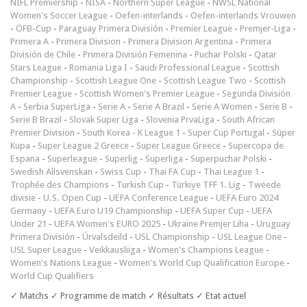
NIFL Premiership
-
NISA
-
Northern Super League
-
NWSL National
Women's Soccer League
-
Oefen-interlands
-
Oefen-interlands Vrouwen
-
ÖFB-Cup
-
Paraguay Primera División
-
Premier League
-
Premjer-Liga
-
Primera A
-
Primera Division
-
Primera Division Argentina
-
Primera
División de Chile
-
Primera División Femenina
-
Puchar Polski
-
Qatar
Stars League
-
Romania Liga I
-
Saudi Professional League
-
Scottish
Championship
-
Scottish League One
-
Scottish League Two
-
Scottish
Premier League
-
Scottish Women's Premier League
-
Segunda División
A
-
Serbia SuperLiga
-
Serie A
-
Serie A Brazil
-
Serie A Women
-
Serie B
-
Serie B Brazil
-
Slovak Super Liga
-
Slovenia PrvaLiga
-
South African
Premier Division
-
South Korea - K League 1
-
Super Cup Portugal
-
Süper
Kupa
-
Super League 2 Greece
-
Super League Greece
-
Supercopa de
Espana
-
Superleague
-
Superlig
-
Superliga
-
Superpuchar Polski
-
Swedish Allsvenskan
-
Swiss Cup
-
Thai FA Cup
-
Thai League 1
-
Trophée des Champions
-
Turkish Cup
-
Türkiye TFF 1. Lig
-
Tweede
divisie
-
U.S. Open Cup
-
UEFA Conference League
-
UEFA Euro 2024
Germany
-
UEFA Euro U19 Championship
-
UEFA Super Cup
-
UEFA
Under 21
-
UEFA Women's EURO 2025
-
Ukraine Premjer Liha
-
Uruguay
Primera División
-
Úrvalsdeild
-
USL Championship
-
USL League One
-
USL Super League
-
Veikkausliiga
-
Women's Champions League
-
Women's Nations League
-
Women's World Cup Qualification Europe
-
World Cup Qualifiers
✓ Matchs ✓ Programme de match ✓ Résultats ✓ Etat actuel