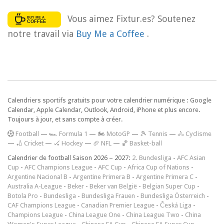
Vous aimez Fixtur.es? Soutenez
notre travail via
Buy Me a Coffee
.
Calendriers sportifs gratuits pour votre calendrier numérique : Google
Calendar, Apple Calendar, Outlook, Android, iPhone et plus encore.
Toujours à jour, et sans compte à créer.
F
ootball
—
🏎️ Formula 1
—
🏍 MotoGP
—
🎾 Tennis
—
🚴 Cyclisme
—
🏏 Cricket
—
🏑 Hockey
—
🏈 NFL
—
🏀 Basket-ball
Calendrier de football Saison 2026 – 2027:
2. Bundesliga
-
AFC Asian
Cup
-
AFC Champions League
-
AFC Cup
-
Africa Cup of Nations
-
Argentine Nacional B
-
Argentine Primera B
-
Argentine Primera C
-
Australia A-League
-
Beker
-
Beker van België
-
Belgian Super Cup
-
Botola Pro
-
Bundesliga
-
Bundesliga Frauen
-
Bundesliga Österreich
-
CAF Champions League
-
Canadian Premier League
-
Česká Liga
-
Champions League
-
China League One
-
China League Two
-
China