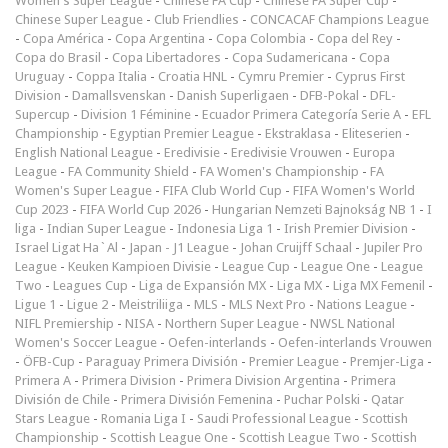
Women's Super League
-
Chinese FA Cup
-
Chinese FA Super Cup
-
Chinese Super League
-
Club Friendlies
-
CONCACAF Champions League
-
Copa América
-
Copa Argentina
-
Copa Colombia
-
Copa del Rey
-
Copa do Brasil
-
Copa Libertadores
-
Copa Sudamericana
-
Copa
Uruguay
-
Coppa Italia
-
Croatia HNL
-
Cymru Premier
-
Cyprus First
Division
-
Damallsvenskan
-
Danish Superligaen
-
DFB-Pokal
-
DFL-
Supercup
-
Division 1 Féminine
-
Ecuador Primera Categoría Serie A
-
EFL
Championship
-
Egyptian Premier League
-
Ekstraklasa
-
Eliteserien
-
English National League
-
Eredivisie
-
Eredivisie Vrouwen
-
Europa
League
-
FA Community Shield
-
FA Women's Championship
-
FA
Women's Super League
-
FIFA Club World Cup
-
FIFA Women's World
Cup 2023
-
FIFA World Cup 2026
-
Hungarian Nemzeti Bajnokság NB 1
-
I
liga
-
Indian Super League
-
Indonesia Liga 1
-
Irish Premier Division
-
Israel Ligat Ha`Al
-
Japan - J1 League
-
Johan Cruijff Schaal
-
Jupiler Pro
League
-
Keuken Kampioen Divisie
-
League Cup
-
League One
-
League
Two
-
Leagues Cup
-
Liga de Expansión MX
-
Liga MX
-
Liga MX Femenil
-
Ligue 1
-
Ligue 2
-
Meistriliiga
-
MLS
-
MLS Next Pro
-
Nations League
-
NIFL Premiership
-
NISA
-
Northern Super League
-
NWSL National
Women's Soccer League
-
Oefen-interlands
-
Oefen-interlands Vrouwen
-
ÖFB-Cup
-
Paraguay Primera División
-
Premier League
-
Premjer-Liga
-
Primera A
-
Primera Division
-
Primera Division Argentina
-
Primera
División de Chile
-
Primera División Femenina
-
Puchar Polski
-
Qatar
Stars League
-
Romania Liga I
-
Saudi Professional League
-
Scottish
Championship
-
Scottish League One
-
Scottish League Two
-
Scottish