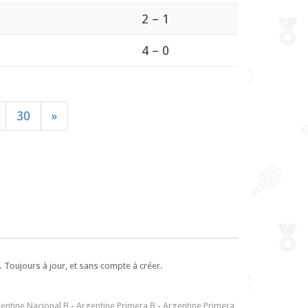
2 – 1
4 – 0
30
»
 Toujours à jour, et sans compte à créer.
entine Nacional B
-
Argentine Primera B
-
Argentine Primera