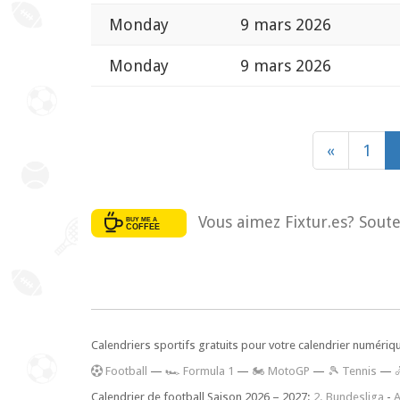
Monday
9 mars 2026
Monday
9 mars 2026
«
1
Vous aimez Fixtur.es? Soute
Calendriers sportifs gratuits pour votre calendrier numériq
F
ootball
—
🏎️ Formula 1
—
🏍 MotoGP
—
🎾 Tennis
—
Calendrier de football Saison 2026 – 2027:
2. Bundesliga
-
A