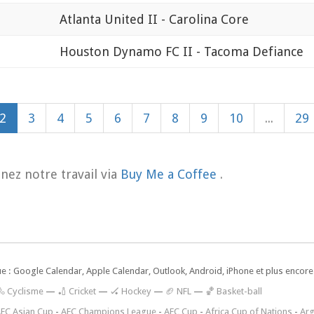
Atlanta United II - Carolina Core
Houston Dynamo FC II - Tacoma Defiance
2
3
4
5
6
7
8
9
10
...
29
nez notre travail via
Buy Me a Coffee
.
ue : Google Calendar, Apple Calendar, Outlook, Android, iPhone et plus encore.
🚴 Cyclisme
—
🏏 Cricket
—
🏑 Hockey
—
🏈 NFL
—
🏀 Basket-ball
FC Asian Cup
-
AFC Champions League
-
AFC Cup
-
Africa Cup of Nations
-
Arg