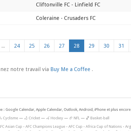
Cliftonville FC - Linfield FC
Coleraine - Crusaders FC
...
24
25
26
27
28
29
30
31
nez notre travail via
Buy Me a Coffee
.
ue : Google Calendar, Apple Calendar, Outlook, Android, iPhone et plus encore.
🚴 Cyclisme
—
🏏 Cricket
—
🏑 Hockey
—
🏈 NFL
—
🏀 Basket-ball
FC Asian Cup
-
AFC Champions League
-
AFC Cup
-
Africa Cup of Nations
-
Arg