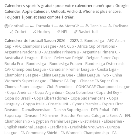
Calendriers sportifs gratuits pour votre calendrier numérique : Google
Calendar, Apple Calendar, Outlook, Android, iPhone et plus encore.
Toujours à jour, et sans compte à créer.
F
ootball
—
🏎️ Formula 1
—
🏍 MotoGP
—
🎾 Tennis
—
🚴 Cyclisme
—
🏏 Cricket
—
🏑 Hockey
—
🏈 NFL
—
🏀 Basket-ball
Calendrier de football Saison 2026 – 2027:
2. Bundesliga
-
AFC Asian
Cup
-
AFC Champions League
-
AFC Cup
-
Africa Cup of Nations
-
Argentine Nacional B
-
Argentine Primera B
-
Argentine Primera C
-
Australia A-League
-
Beker
-
Beker van België
-
Belgian Super Cup
-
Botola Pro
-
Bundesliga
-
Bundesliga Frauen
-
Bundesliga Österreich
-
CAF Champions League
-
Canadian Premier League
-
Česká Liga
-
Champions League
-
China League One
-
China League Two
-
China
Women's Super League
-
Chinese FA Cup
-
Chinese FA Super Cup
-
Chinese Super League
-
Club Friendlies
-
CONCACAF Champions League
-
Copa América
-
Copa Argentina
-
Copa Colombia
-
Copa del Rey
-
Copa do Brasil
-
Copa Libertadores
-
Copa Sudamericana
-
Copa
Uruguay
-
Coppa Italia
-
Croatia HNL
-
Cymru Premier
-
Cyprus First
Division
-
Damallsvenskan
-
Danish Superligaen
-
DFB-Pokal
-
DFL-
Supercup
-
Division 1 Féminine
-
Ecuador Primera Categoría Serie A
-
EFL
Championship
-
Egyptian Premier League
-
Ekstraklasa
-
Eliteserien
-
English National League
-
Eredivisie
-
Eredivisie Vrouwen
-
Europa
League
-
FA Community Shield
-
FA Women's Championship
-
FA