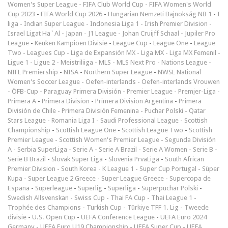
Women's Super League
-
FIFA Club World Cup
-
FIFA Women's World
Cup 2023
-
FIFA World Cup 2026
-
Hungarian Nemzeti Bajnokság NB 1
-
I
liga
-
Indian Super League
-
Indonesia Liga 1
-
Irish Premier Division
-
Israel Ligat Ha`Al
-
Japan - J1 League
-
Johan Cruijff Schaal
-
Jupiler Pro
League
-
Keuken Kampioen Divisie
-
League Cup
-
League One
-
League
Two
-
Leagues Cup
-
Liga de Expansión MX
-
Liga MX
-
Liga MX Femenil
-
Ligue 1
-
Ligue 2
-
Meistriliiga
-
MLS
-
MLS Next Pro
-
Nations League
-
NIFL Premiership
-
NISA
-
Northern Super League
-
NWSL National
Women's Soccer League
-
Oefen-interlands
-
Oefen-interlands Vrouwen
-
ÖFB-Cup
-
Paraguay Primera División
-
Premier League
-
Premjer-Liga
-
Primera A
-
Primera Division
-
Primera Division Argentina
-
Primera
División de Chile
-
Primera División Femenina
-
Puchar Polski
-
Qatar
Stars League
-
Romania Liga I
-
Saudi Professional League
-
Scottish
Championship
-
Scottish League One
-
Scottish League Two
-
Scottish
Premier League
-
Scottish Women's Premier League
-
Segunda División
A
-
Serbia SuperLiga
-
Serie A
-
Serie A Brazil
-
Serie A Women
-
Serie B
-
Serie B Brazil
-
Slovak Super Liga
-
Slovenia PrvaLiga
-
South African
Premier Division
-
South Korea - K League 1
-
Super Cup Portugal
-
Süper
Kupa
-
Super League 2 Greece
-
Super League Greece
-
Supercopa de
Espana
-
Superleague
-
Superlig
-
Superliga
-
Superpuchar Polski
-
Swedish Allsvenskan
-
Swiss Cup
-
Thai FA Cup
-
Thai League 1
-
Trophée des Champions
-
Turkish Cup
-
Türkiye TFF 1. Lig
-
Tweede
divisie
-
U.S. Open Cup
-
UEFA Conference League
-
UEFA Euro 2024
Germany
-
UEFA Euro U19 Championship
-
UEFA Super Cup
-
UEFA