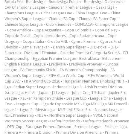
Botola Pro
-
Bundesliga
-
Bundesliga Frauen
-
Bundesliga Österreich
-
CAF Champions League
-
Canadian Premier League
-
Česká Liga
-
Champions League
-
China League One
-
China League Two
-
China
Women's Super League
-
Chinese FA Cup
-
Chinese FA Super Cup
-
Chinese Super League
-
Club Friendlies
-
CONCACAF Champions League
-
Copa América
-
Copa Argentina
-
Copa Colombia
-
Copa del Rey
-
Copa do Brasil
-
Copa Libertadores
-
Copa Sudamericana
-
Copa
Uruguay
-
Coppa Italia
-
Croatia HNL
-
Cymru Premier
-
Cyprus First
Division
-
Damallsvenskan
-
Danish Superligaen
-
DFB-Pokal
-
DFL-
Supercup
-
Division 1 Féminine
-
Ecuador Primera Categoría Serie A
-
EFL
Championship
-
Egyptian Premier League
-
Ekstraklasa
-
Eliteserien
-
English National League
-
Eredivisie
-
Eredivisie Vrouwen
-
Europa
League
-
FA Community Shield
-
FA Women's Championship
-
FA
Women's Super League
-
FIFA Club World Cup
-
FIFA Women's World
Cup 2023
-
FIFA World Cup 2026
-
Hungarian Nemzeti Bajnokság NB 1
-
I
liga
-
Indian Super League
-
Indonesia Liga 1
-
Irish Premier Division
-
Israel Ligat Ha`Al
-
Japan - J1 League
-
Johan Cruijff Schaal
-
Jupiler Pro
League
-
Keuken Kampioen Divisie
-
League Cup
-
League One
-
League
Two
-
Leagues Cup
-
Liga de Expansión MX
-
Liga MX
-
Liga MX Femenil
-
Ligue 1
-
Ligue 2
-
Meistriliiga
-
MLS
-
MLS Next Pro
-
Nations League
-
NIFL Premiership
-
NISA
-
Northern Super League
-
NWSL National
Women's Soccer League
-
Oefen-interlands
-
Oefen-interlands Vrouwen
-
ÖFB-Cup
-
Paraguay Primera División
-
Premier League
-
Premjer-Liga
-
Primera A
-
Primera Division
-
Primera Division Argentina
-
Primera