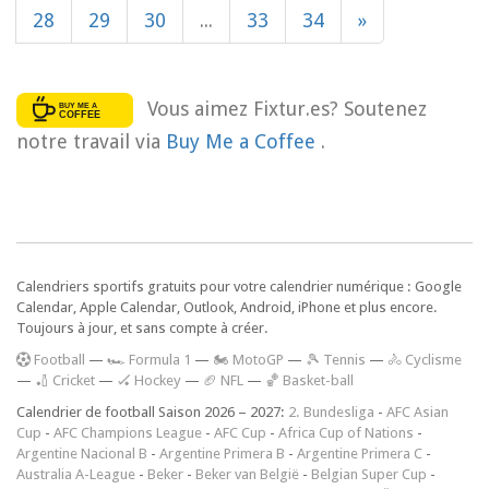
28
29
30
...
33
34
»
Vous aimez Fixtur.es? Soutenez
notre travail via
Buy Me a Coffee
.
Calendriers sportifs gratuits pour votre calendrier numérique : Google
Calendar, Apple Calendar, Outlook, Android, iPhone et plus encore.
Toujours à jour, et sans compte à créer.
F
ootball
—
🏎️ Formula 1
—
🏍 MotoGP
—
🎾 Tennis
—
🚴 Cyclisme
—
🏏 Cricket
—
🏑 Hockey
—
🏈 NFL
—
🏀 Basket-ball
Calendrier de football Saison 2026 – 2027:
2. Bundesliga
-
AFC Asian
Cup
-
AFC Champions League
-
AFC Cup
-
Africa Cup of Nations
-
Argentine Nacional B
-
Argentine Primera B
-
Argentine Primera C
-
Australia A-League
-
Beker
-
Beker van België
-
Belgian Super Cup
-