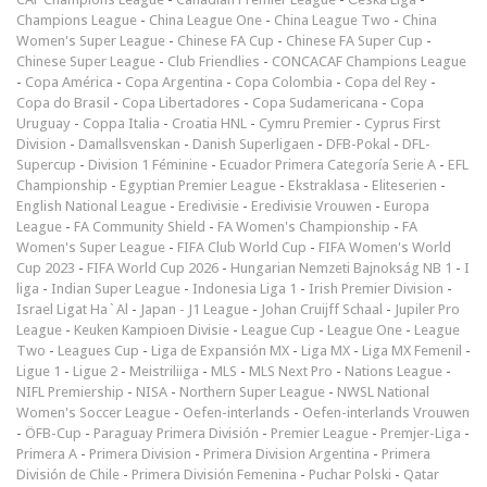
Champions League
-
China League One
-
China League Two
-
China
Women's Super League
-
Chinese FA Cup
-
Chinese FA Super Cup
-
Chinese Super League
-
Club Friendlies
-
CONCACAF Champions League
-
Copa América
-
Copa Argentina
-
Copa Colombia
-
Copa del Rey
-
Copa do Brasil
-
Copa Libertadores
-
Copa Sudamericana
-
Copa
Uruguay
-
Coppa Italia
-
Croatia HNL
-
Cymru Premier
-
Cyprus First
Division
-
Damallsvenskan
-
Danish Superligaen
-
DFB-Pokal
-
DFL-
Supercup
-
Division 1 Féminine
-
Ecuador Primera Categoría Serie A
-
EFL
Championship
-
Egyptian Premier League
-
Ekstraklasa
-
Eliteserien
-
English National League
-
Eredivisie
-
Eredivisie Vrouwen
-
Europa
League
-
FA Community Shield
-
FA Women's Championship
-
FA
Women's Super League
-
FIFA Club World Cup
-
FIFA Women's World
Cup 2023
-
FIFA World Cup 2026
-
Hungarian Nemzeti Bajnokság NB 1
-
I
liga
-
Indian Super League
-
Indonesia Liga 1
-
Irish Premier Division
-
Israel Ligat Ha`Al
-
Japan - J1 League
-
Johan Cruijff Schaal
-
Jupiler Pro
League
-
Keuken Kampioen Divisie
-
League Cup
-
League One
-
League
Two
-
Leagues Cup
-
Liga de Expansión MX
-
Liga MX
-
Liga MX Femenil
-
Ligue 1
-
Ligue 2
-
Meistriliiga
-
MLS
-
MLS Next Pro
-
Nations League
-
NIFL Premiership
-
NISA
-
Northern Super League
-
NWSL National
Women's Soccer League
-
Oefen-interlands
-
Oefen-interlands Vrouwen
-
ÖFB-Cup
-
Paraguay Primera División
-
Premier League
-
Premjer-Liga
-
Primera A
-
Primera Division
-
Primera Division Argentina
-
Primera
División de Chile
-
Primera División Femenina
-
Puchar Polski
-
Qatar