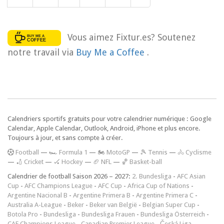
Vous aimez Fixtur.es? Soutenez
notre travail via
Buy Me a Coffee
.
Calendriers sportifs gratuits pour votre calendrier numérique : Google
Calendar, Apple Calendar, Outlook, Android, iPhone et plus encore.
Toujours à jour, et sans compte à créer.
F
ootball
—
🏎️ Formula 1
—
🏍 MotoGP
—
🎾 Tennis
—
🚴 Cyclisme
—
🏏 Cricket
—
🏑 Hockey
—
🏈 NFL
—
🏀 Basket-ball
Calendrier de football Saison 2026 – 2027:
2. Bundesliga
-
AFC Asian
Cup
-
AFC Champions League
-
AFC Cup
-
Africa Cup of Nations
-
Argentine Nacional B
-
Argentine Primera B
-
Argentine Primera C
-
Australia A-League
-
Beker
-
Beker van België
-
Belgian Super Cup
-
Botola Pro
-
Bundesliga
-
Bundesliga Frauen
-
Bundesliga Österreich
-
CAF Champions League
-
Canadian Premier League
-
Česká Liga
-