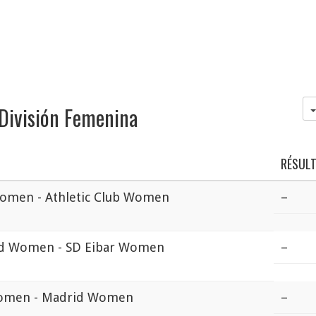
 División Femenina
RÉSUL
omen - Athletic Club Women
–
id Women - SD Eibar Women
–
Women - Madrid Women
–