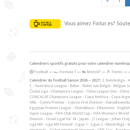
«
1
Vous aimez Fixtur.es? Soute
Calendriers sportifs gratuits pour votre calendrier numériq
F
ootball
—
🏎️ Formula 1
—
🏍 MotoGP
—
🎾 Tennis
—
Calendrier de football Saison 2026 – 2027:
2. Bundesliga
-
A
C
-
Australia A-League
-
Beker
-
Beker van België
-
Belgian S
Česká Liga
-
Champions League
-
China League One
-
China
CONCACAF Champions League
-
Copa América
-
Copa Arge
HNL
-
Cymru Premier
-
Cyprus First Division
-
Damallsvensk
Egyptian Premier League
-
Ekstraklasa
-
Eliteserien
-
English
Super League
-
FIFA Club World Cup
-
FIFA Women's World 
Division
-
Israel Ligat Ha`Al
-
Japan - J1 League
-
Johan Cruij
Liga MX
-
Liga MX Femenil
-
Ligue 1
-
Ligue 2
-
Meistriliiga
-
M
interlands
-
Oefen-interlands Vrouwen
-
ÖFB-Cup
-
Paraguay