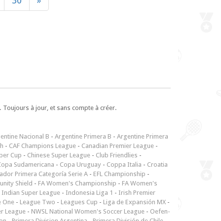
30
»
 Toujours à jour, et sans compte à créer.
entine Nacional B
-
Argentine Primera B
-
Argentine Primera
ch
-
CAF Champions League
-
Canadian Premier League
-
per Cup
-
Chinese Super League
-
Club Friendlies
-
Copa Sudamericana
-
Copa Uruguay
-
Coppa Italia
-
Croatia
ador Primera Categoría Serie A
-
EFL Championship
-
nity Shield
-
FA Women's Championship
-
FA Women's
-
Indian Super League
-
Indonesia Liga 1
-
Irish Premier
e One
-
League Two
-
Leagues Cup
-
Liga de Expansión MX
-
er League
-
NWSL National Women's Soccer League
-
Oefen-
ion
-
Primera Division Argentina
-
Primera División de Chile
-