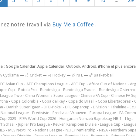
2
3
4
5
6
7
8
9
10
...
29
nez notre travail via
Buy Me a Coffee
.
ue : Google Calendar, Apple Calendar, Outlook, Android, iPhone et plus encore.
🚴 Cyclisme
—
🏏 Cricket
—
🏑 Hockey
—
🏈 NFL
—
🏀 Basket-ball
FC Asian Cup
-
AFC Champions League
-
AFC Cup
-
Africa Cup of Nations
-
Arg
uper Cup
-
Botola Pro
-
Bundesliga
-
Bundesliga Frauen
-
Bundesliga Österrei
 League Two
-
China Women's Super League
-
Chinese FA Cup
-
Chinese FA Su
ntina
-
Copa Colombia
-
Copa del Rey
-
Copa do Brasil
-
Copa Libertadores
-
an
-
Danish Superligaen
-
DFB-Pokal
-
DFL-Supercup
-
Division 1 Féminine
-
Ecu
 National League
-
Eredivisie
-
Eredivisie Vrouwen
-
Europa League
-
FA Commu
Cup 2023
-
FIFA World Cup 2026
-
Hungarian Nemzeti Bajnokság NB 1
-
I liga
ff Schaal
-
Jupiler Pro League
-
Keuken Kampioen Divisie
-
League Cup
-
Leagu
LS
-
MLS Next Pro
-
Nations League
-
NIFL Premiership
-
NISA
-
Northern Sup
 Primera División
-
Premier League
-
Premjer-Liga
-
Primera A
-
Primera Divis