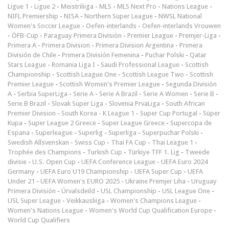
Ligue 1
-
Ligue 2
-
Meistriliiga
-
MLS
-
MLS Next Pro
-
Nations League
-
NIFL Premiership
-
NISA
-
Northern Super League
-
NWSL National
Women's Soccer League
-
Oefen-interlands
-
Oefen-interlands Vrouwen
-
ÖFB-Cup
-
Paraguay Primera División
-
Premier League
-
Premjer-Liga
-
Primera A
-
Primera Division
-
Primera Division Argentina
-
Primera
División de Chile
-
Primera División Femenina
-
Puchar Polski
-
Qatar
Stars League
-
Romania Liga I
-
Saudi Professional League
-
Scottish
Championship
-
Scottish League One
-
Scottish League Two
-
Scottish
Premier League
-
Scottish Women's Premier League
-
Segunda División
A
-
Serbia SuperLiga
-
Serie A
-
Serie A Brazil
-
Serie A Women
-
Serie B
-
Serie B Brazil
-
Slovak Super Liga
-
Slovenia PrvaLiga
-
South African
Premier Division
-
South Korea - K League 1
-
Super Cup Portugal
-
Süper
Kupa
-
Super League 2 Greece
-
Super League Greece
-
Supercopa de
Espana
-
Superleague
-
Superlig
-
Superliga
-
Superpuchar Polski
-
Swedish Allsvenskan
-
Swiss Cup
-
Thai FA Cup
-
Thai League 1
-
Trophée des Champions
-
Turkish Cup
-
Türkiye TFF 1. Lig
-
Tweede
divisie
-
U.S. Open Cup
-
UEFA Conference League
-
UEFA Euro 2024
Germany
-
UEFA Euro U19 Championship
-
UEFA Super Cup
-
UEFA
Under 21
-
UEFA Women's EURO 2025
-
Ukraine Premjer Liha
-
Uruguay
Primera División
-
Úrvalsdeild
-
USL Championship
-
USL League One
-
USL Super League
-
Veikkausliiga
-
Women's Champions League
-
Women's Nations League
-
Women's World Cup Qualification Europe
-
World Cup Qualifiers