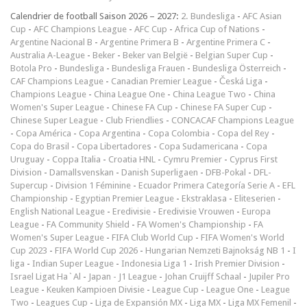
Calendrier de football Saison 2026 – 2027:
2. Bundesliga
-
AFC Asian
Cup
-
AFC Champions League
-
AFC Cup
-
Africa Cup of Nations
-
Argentine Nacional B
-
Argentine Primera B
-
Argentine Primera C
-
Australia A-League
-
Beker
-
Beker van België
-
Belgian Super Cup
-
Botola Pro
-
Bundesliga
-
Bundesliga Frauen
-
Bundesliga Österreich
-
CAF Champions League
-
Canadian Premier League
-
Česká Liga
-
Champions League
-
China League One
-
China League Two
-
China
Women's Super League
-
Chinese FA Cup
-
Chinese FA Super Cup
-
Chinese Super League
-
Club Friendlies
-
CONCACAF Champions League
-
Copa América
-
Copa Argentina
-
Copa Colombia
-
Copa del Rey
-
Copa do Brasil
-
Copa Libertadores
-
Copa Sudamericana
-
Copa
Uruguay
-
Coppa Italia
-
Croatia HNL
-
Cymru Premier
-
Cyprus First
Division
-
Damallsvenskan
-
Danish Superligaen
-
DFB-Pokal
-
DFL-
Supercup
-
Division 1 Féminine
-
Ecuador Primera Categoría Serie A
-
EFL
Championship
-
Egyptian Premier League
-
Ekstraklasa
-
Eliteserien
-
English National League
-
Eredivisie
-
Eredivisie Vrouwen
-
Europa
League
-
FA Community Shield
-
FA Women's Championship
-
FA
Women's Super League
-
FIFA Club World Cup
-
FIFA Women's World
Cup 2023
-
FIFA World Cup 2026
-
Hungarian Nemzeti Bajnokság NB 1
-
I
liga
-
Indian Super League
-
Indonesia Liga 1
-
Irish Premier Division
-
Israel Ligat Ha`Al
-
Japan - J1 League
-
Johan Cruijff Schaal
-
Jupiler Pro
League
-
Keuken Kampioen Divisie
-
League Cup
-
League One
-
League
Two
-
Leagues Cup
-
Liga de Expansión MX
-
Liga MX
-
Liga MX Femenil
-