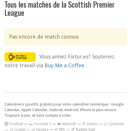
Tous les matches de la Scottish Premier
League
Pas encore de match connus
Vous aimez Fixtur.es? Soutenez
notre travail via
Buy Me a Coffee
.
Calendriers sportifs gratuits pour votre calendrier numérique : Google
Calendar, Apple Calendar, Outlook, Android, iPhone et plus encore.
Toujours à jour, et sans compte à créer.
F
ootball
—
🏎️ Formula 1
—
🏍 MotoGP
—
🎾 Tennis
—
🚴 Cyclisme
—
🏏 Cricket
—
🏑 Hockey
—
🏈 NFL
—
🏀 Basket-ball