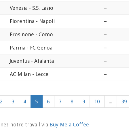
Venezia - S.S. Lazio
–
Fiorentina - Napoli
–
Frosinone - Como
–
Parma - FC Genoa
–
Juventus - Atalanta
–
AC Milan - Lecce
–
2
3
4
5
6
7
8
9
10
...
39
nez notre travail via
Buy Me a Coffee
.