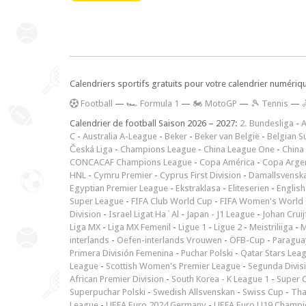
Calendriers sportifs gratuits pour votre calendrier numériq
F
ootball
—
🏎️ Formula 1
—
🏍 MotoGP
—
🎾 Tennis
—
Calendrier de football Saison 2026 – 2027:
2. Bundesliga
-
A
C
-
Australia A-League
-
Beker
-
Beker van België
-
Belgian S
Česká Liga
-
Champions League
-
China League One
-
China
CONCACAF Champions League
-
Copa América
-
Copa Arge
HNL
-
Cymru Premier
-
Cyprus First Division
-
Damallsvensk
Egyptian Premier League
-
Ekstraklasa
-
Eliteserien
-
English
Super League
-
FIFA Club World Cup
-
FIFA Women's World 
Division
-
Israel Ligat Ha`Al
-
Japan - J1 League
-
Johan Cruij
Liga MX
-
Liga MX Femenil
-
Ligue 1
-
Ligue 2
-
Meistriliiga
-
M
interlands
-
Oefen-interlands Vrouwen
-
ÖFB-Cup
-
Paraguay
Primera División Femenina
-
Puchar Polski
-
Qatar Stars Lea
League
-
Scottish Women's Premier League
-
Segunda Divis
African Premier Division
-
South Korea - K League 1
-
Super 
Superpuchar Polski
-
Swedish Allsvenskan
-
Swiss Cup
-
Tha
League
-
UEFA Euro 2024 Germany
-
UEFA Euro U19 Champi