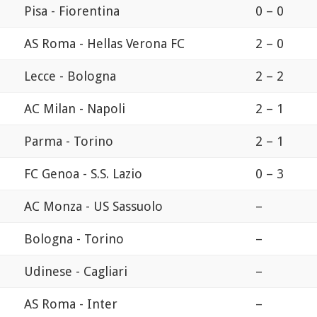
Pisa - Fiorentina
0 – 0
AS Roma - Hellas Verona FC
2 – 0
Lecce - Bologna
2 – 2
AC Milan - Napoli
2 – 1
Parma - Torino
2 – 1
FC Genoa - S.S. Lazio
0 – 3
AC Monza - US Sassuolo
–
Bologna - Torino
–
Udinese - Cagliari
–
AS Roma - Inter
–