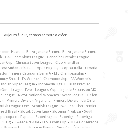
 Toujours à jour, et sans compte à créer.
entine Nacional B
-
Argentine Primera B
-
Argentine Primera
ch
-
CAF Champions League
-
Canadian Premier League
-
per Cup
-
Chinese Super League
-
Club Friendlies
-
Copa Sudamericana
-
Copa Uruguay
-
Coppa Italia
-
Croatia
ador Primera Categoría Serie A
-
EFL Championship
-
nity Shield
-
FA Women's Championship
-
FA Women's
-
Indian Super League
-
Indonesia Liga 1
-
Irish Premier
e One
-
League Two
-
Leagues Cup
-
Liga de Expansión MX
-
er League
-
NWSL National Women's Soccer League
-
Oefen-
ion
-
Primera Division Argentina
-
Primera División de Chile
-
ottish League One
-
Scottish League Two
-
Scottish Premier
rie B Brazil
-
Slovak Super Liga
-
Slovenia PrvaLiga
-
South
upercopa de Espana
-
Superleague
-
Superlig
-
Superliga
-
 1. Lig
-
Tweede divisie
-
U.S. Open Cup
-
UEFA Conference
ne Premjer Liha
-
Uruguay Primera División
-
Úrvalsdeild
-