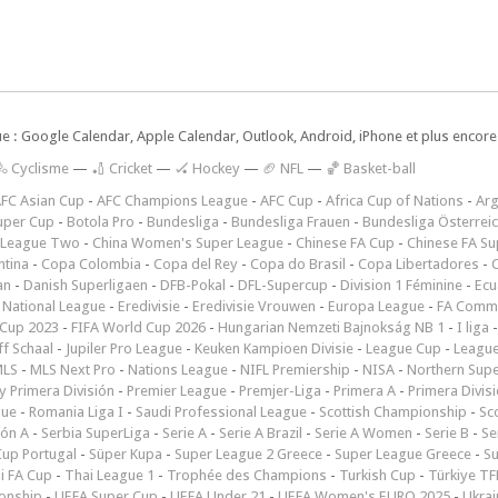
ue : Google Calendar, Apple Calendar, Outlook, Android, iPhone et plus encore.
🚴 Cyclisme
—
🏏 Cricket
—
🏑 Hockey
—
🏈 NFL
—
🏀 Basket-ball
FC Asian Cup
-
AFC Champions League
-
AFC Cup
-
Africa Cup of Nations
-
Arg
uper Cup
-
Botola Pro
-
Bundesliga
-
Bundesliga Frauen
-
Bundesliga Österrei
 League Two
-
China Women's Super League
-
Chinese FA Cup
-
Chinese FA Su
ntina
-
Copa Colombia
-
Copa del Rey
-
Copa do Brasil
-
Copa Libertadores
-
an
-
Danish Superligaen
-
DFB-Pokal
-
DFL-Supercup
-
Division 1 Féminine
-
Ecu
 National League
-
Eredivisie
-
Eredivisie Vrouwen
-
Europa League
-
FA Commu
Cup 2023
-
FIFA World Cup 2026
-
Hungarian Nemzeti Bajnokság NB 1
-
I liga
ff Schaal
-
Jupiler Pro League
-
Keuken Kampioen Divisie
-
League Cup
-
Leagu
LS
-
MLS Next Pro
-
Nations League
-
NIFL Premiership
-
NISA
-
Northern Sup
 Primera División
-
Premier League
-
Premjer-Liga
-
Primera A
-
Primera Divis
gue
-
Romania Liga I
-
Saudi Professional League
-
Scottish Championship
-
Sc
ión A
-
Serbia SuperLiga
-
Serie A
-
Serie A Brazil
-
Serie A Women
-
Serie B
-
Se
Cup Portugal
-
Süper Kupa
-
Super League 2 Greece
-
Super League Greece
-
S
i FA Cup
-
Thai League 1
-
Trophée des Champions
-
Turkish Cup
-
Türkiye TFF
onship
-
UEFA Super Cup
-
UEFA Under 21
-
UEFA Women's EURO 2025
-
Ukrai