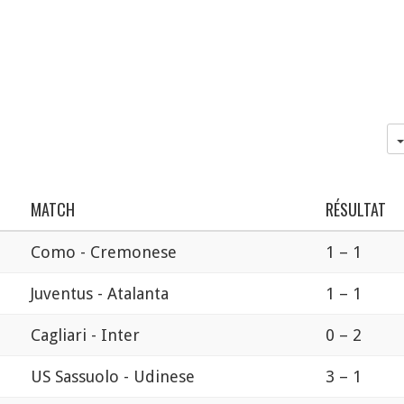
MATCH
RÉSULTAT
Como - Cremonese
1 – 1
Juventus - Atalanta
1 – 1
Cagliari - Inter
0 – 2
US Sassuolo - Udinese
3 – 1