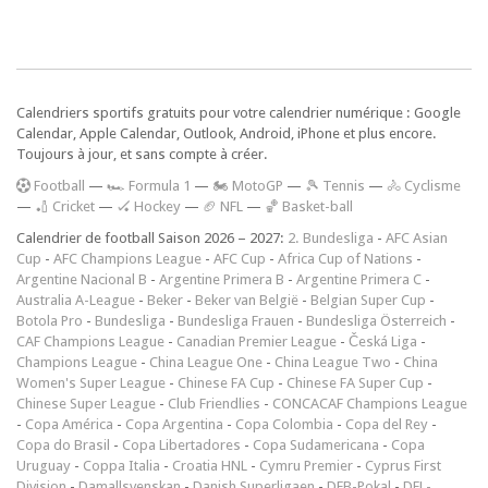
Calendriers sportifs gratuits pour votre calendrier numérique : Google
Calendar, Apple Calendar, Outlook, Android, iPhone et plus encore.
Toujours à jour, et sans compte à créer.
F
ootball
—
🏎️ Formula 1
—
🏍 MotoGP
—
🎾 Tennis
—
🚴 Cyclisme
—
🏏 Cricket
—
🏑 Hockey
—
🏈 NFL
—
🏀 Basket-ball
Calendrier de football Saison 2026 – 2027:
2. Bundesliga
-
AFC Asian
Cup
-
AFC Champions League
-
AFC Cup
-
Africa Cup of Nations
-
Argentine Nacional B
-
Argentine Primera B
-
Argentine Primera C
-
Australia A-League
-
Beker
-
Beker van België
-
Belgian Super Cup
-
Botola Pro
-
Bundesliga
-
Bundesliga Frauen
-
Bundesliga Österreich
-
CAF Champions League
-
Canadian Premier League
-
Česká Liga
-
Champions League
-
China League One
-
China League Two
-
China
Women's Super League
-
Chinese FA Cup
-
Chinese FA Super Cup
-
Chinese Super League
-
Club Friendlies
-
CONCACAF Champions League
-
Copa América
-
Copa Argentina
-
Copa Colombia
-
Copa del Rey
-
Copa do Brasil
-
Copa Libertadores
-
Copa Sudamericana
-
Copa
Uruguay
-
Coppa Italia
-
Croatia HNL
-
Cymru Premier
-
Cyprus First
Division
-
Damallsvenskan
-
Danish Superligaen
-
DFB-Pokal
-
DFL-