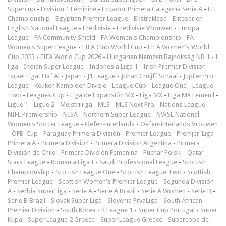
Supercup
-
Division 1 Féminine
-
Ecuador Primera Categoría Serie A
-
EFL
Championship
-
Egyptian Premier League
-
Ekstraklasa
-
Eliteserien
-
English National League
-
Eredivisie
-
Eredivisie Vrouwen
-
Europa
League
-
FA Community Shield
-
FA Women's Championship
-
FA
Women's Super League
-
FIFA Club World Cup
-
FIFA Women's World
Cup 2023
-
FIFA World Cup 2026
-
Hungarian Nemzeti Bajnokság NB 1
-
I
liga
-
Indian Super League
-
Indonesia Liga 1
-
Irish Premier Division
-
Israel Ligat Ha`Al
-
Japan - J1 League
-
Johan Cruijff Schaal
-
Jupiler Pro
League
-
Keuken Kampioen Divisie
-
League Cup
-
League One
-
League
Two
-
Leagues Cup
-
Liga de Expansión MX
-
Liga MX
-
Liga MX Femenil
-
Ligue 1
-
Ligue 2
-
Meistriliiga
-
MLS
-
MLS Next Pro
-
Nations League
-
NIFL Premiership
-
NISA
-
Northern Super League
-
NWSL National
Women's Soccer League
-
Oefen-interlands
-
Oefen-interlands Vrouwen
-
ÖFB-Cup
-
Paraguay Primera División
-
Premier League
-
Premjer-Liga
-
Primera A
-
Primera Division
-
Primera Division Argentina
-
Primera
División de Chile
-
Primera División Femenina
-
Puchar Polski
-
Qatar
Stars League
-
Romania Liga I
-
Saudi Professional League
-
Scottish
Championship
-
Scottish League One
-
Scottish League Two
-
Scottish
Premier League
-
Scottish Women's Premier League
-
Segunda División
A
-
Serbia SuperLiga
-
Serie A
-
Serie A Brazil
-
Serie A Women
-
Serie B
-
Serie B Brazil
-
Slovak Super Liga
-
Slovenia PrvaLiga
-
South African
Premier Division
-
South Korea - K League 1
-
Super Cup Portugal
-
Süper
Kupa
-
Super League 2 Greece
-
Super League Greece
-
Supercopa de