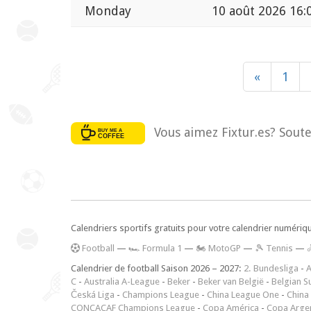
Monday
10 août 2026 16:
«
1
Vous aimez Fixtur.es? Soute
Calendriers sportifs gratuits pour votre calendrier numériq
F
ootball
—
🏎️ Formula 1
—
🏍 MotoGP
—
🎾 Tennis
—
Calendrier de football Saison 2026 – 2027:
2. Bundesliga
-
A
C
-
Australia A-League
-
Beker
-
Beker van België
-
Belgian S
Česká Liga
-
Champions League
-
China League One
-
China
CONCACAF Champions League
-
Copa América
-
Copa Arge