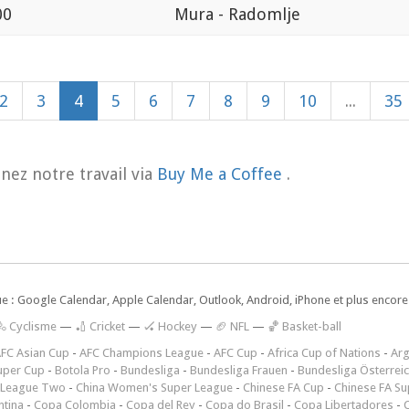
00
Mura - Radomlje
2
3
4
5
6
7
8
9
10
...
35
nez notre travail via
Buy Me a Coffee
.
ue : Google Calendar, Apple Calendar, Outlook, Android, iPhone et plus encore.
🚴 Cyclisme
—
🏏 Cricket
—
🏑 Hockey
—
🏈 NFL
—
🏀 Basket-ball
FC Asian Cup
-
AFC Champions League
-
AFC Cup
-
Africa Cup of Nations
-
Arg
uper Cup
-
Botola Pro
-
Bundesliga
-
Bundesliga Frauen
-
Bundesliga Österrei
 League Two
-
China Women's Super League
-
Chinese FA Cup
-
Chinese FA Su
ntina
-
Copa Colombia
-
Copa del Rey
-
Copa do Brasil
-
Copa Libertadores
-