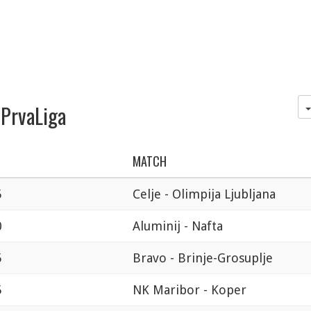
 PrvaLiga
MATCH
5
Celje - Olimpija Ljubljana
0
Aluminij - Nafta
5
Bravo - Brinje-Grosuplje
5
NK Maribor - Koper