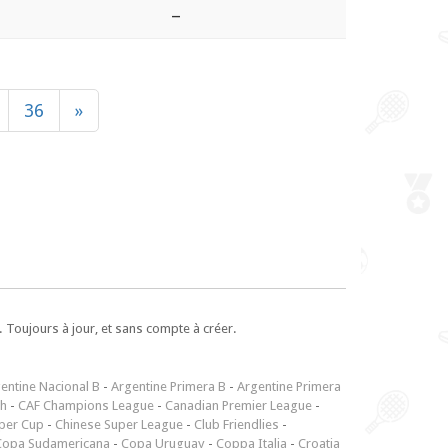
–
36
»
 Toujours à jour, et sans compte à créer.
entine Nacional B
-
Argentine Primera B
-
Argentine Primera
ch
-
CAF Champions League
-
Canadian Premier League
-
per Cup
-
Chinese Super League
-
Club Friendlies
-
Copa Sudamericana
-
Copa Uruguay
-
Coppa Italia
-
Croatia