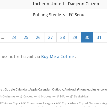
Incheon United - Daejeon Citizen
Pohang Steelers - FC Seoul
...
24
25
26
27
28
29
30
31
nez notre travail via
Buy Me a Coffee
.
ue : Google Calendar, Apple Calendar, Outlook, Android, iPhone et plus encore.
🚴 Cyclisme
—
🏏 Cricket
—
🏑 Hockey
—
🏈 NFL
—
🏀 Basket-ball
FC Asian Cup
-
AFC Champions League
-
AFC Cup
-
Africa Cup of Nations
-
Arg