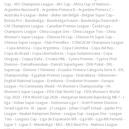
Cup
-
AFC Champions League
-
AFC Cup
-
Africa Cup of Nations
-
Argentine Nacional B
-
Argentine Primera B
-
Argentine Primera C
-
Australia A-League
-
Beker
-
Beker van België
-
Belgian Super Cup
-
Botola Pro
-
Bundesliga
-
Bundesliga Frauen
-
Bundesliga Österreich
-
CAF Champions League
-
Canadian Premier League
-
Česká Liga
-
Champions League
-
China League One
-
China League Two
-
China
Women's Super League
-
Chinese FA Cup
-
Chinese FA Super Cup
-
Chinese Super League
-
Club Friendlies
-
CONCACAF Champions League
-
Copa América
-
Copa Argentina
-
Copa Colombia
-
Copa del Rey
-
Copa do Brasil
-
Copa Libertadores
-
Copa Sudamericana
-
Copa
Uruguay
-
Coppa Italia
-
Croatia HNL
-
Cymru Premier
-
Cyprus First
Division
-
Damallsvenskan
-
Danish Superligaen
-
DFB-Pokal
-
DFL-
Supercup
-
Division 1 Féminine
-
Ecuador Primera Categoría Serie A
-
EFL
Championship
-
Egyptian Premier League
-
Ekstraklasa
-
Eliteserien
-
English National League
-
Eredivisie
-
Eredivisie Vrouwen
-
Europa
League
-
FA Community Shield
-
FA Women's Championship
-
FA
Women's Super League
-
FIFA Club World Cup
-
FIFA Women's World
Cup 2023
-
FIFA World Cup 2026
-
Hungarian Nemzeti Bajnokság NB 1
-
I
liga
-
Indian Super League
-
Indonesia Liga 1
-
Irish Premier Division
-
Israel Ligat Ha`Al
-
Japan - J1 League
-
Johan Cruijff Schaal
-
Jupiler Pro
League
-
Keuken Kampioen Divisie
-
League Cup
-
League One
-
League
Two
-
Leagues Cup
-
Liga de Expansión MX
-
Liga MX
-
Liga MX Femenil
-
Ligue 1
-
Ligue 2
-
Meistriliiga
-
MLS
-
MLS Next Pro
-
Nations League
-