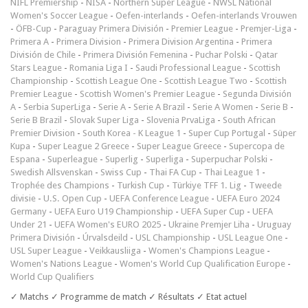
NIFL Premiership
-
NISA
-
Northern Super League
-
NWSL National
Women's Soccer League
-
Oefen-interlands
-
Oefen-interlands Vrouwen
-
ÖFB-Cup
-
Paraguay Primera División
-
Premier League
-
Premjer-Liga
-
Primera A
-
Primera Division
-
Primera Division Argentina
-
Primera
División de Chile
-
Primera División Femenina
-
Puchar Polski
-
Qatar
Stars League
-
Romania Liga I
-
Saudi Professional League
-
Scottish
Championship
-
Scottish League One
-
Scottish League Two
-
Scottish
Premier League
-
Scottish Women's Premier League
-
Segunda División
A
-
Serbia SuperLiga
-
Serie A
-
Serie A Brazil
-
Serie A Women
-
Serie B
-
Serie B Brazil
-
Slovak Super Liga
-
Slovenia PrvaLiga
-
South African
Premier Division
-
South Korea - K League 1
-
Super Cup Portugal
-
Süper
Kupa
-
Super League 2 Greece
-
Super League Greece
-
Supercopa de
Espana
-
Superleague
-
Superlig
-
Superliga
-
Superpuchar Polski
-
Swedish Allsvenskan
-
Swiss Cup
-
Thai FA Cup
-
Thai League 1
-
Trophée des Champions
-
Turkish Cup
-
Türkiye TFF 1. Lig
-
Tweede
divisie
-
U.S. Open Cup
-
UEFA Conference League
-
UEFA Euro 2024
Germany
-
UEFA Euro U19 Championship
-
UEFA Super Cup
-
UEFA
Under 21
-
UEFA Women's EURO 2025
-
Ukraine Premjer Liha
-
Uruguay
Primera División
-
Úrvalsdeild
-
USL Championship
-
USL League One
-
USL Super League
-
Veikkausliiga
-
Women's Champions League
-
Women's Nations League
-
Women's World Cup Qualification Europe
-
World Cup Qualifiers
✓ Matchs ✓ Programme de match ✓ Résultats ✓ Etat actuel