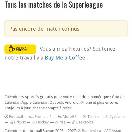
Tous les matches de la Superleague
Pas encore de match connus
Vous aimez Fixtur.es? Soutenez
notre travail via
Buy Me a Coffee
.
Calendriers sportifs gratuits pour votre calendrier numérique : Google
Calendar, Apple Calendar, Outlook, Android, iPhone et plus encore.
Toujours à jour, et sans compte à créer.
F
ootball
—
🏎️ Formula 1
—
🏍 MotoGP
—
🎾 Tennis
—
🚴 Cyclisme
—
🏏 Cricket
—
🏑 Hockey
—
🏈 NFL
—
🏀 Basket-ball
Calendrier de football Saison 2026 – 2027:
2. Bundesliga
-
AFC Asian