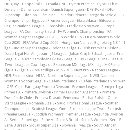
Uruguay
-
Coppa Italia
-
Croatia HNL
-
Cymru Premier
-
Cyprus First
Division
-
Damallsvenskan
-
Danish Superligaen
-
DFB-Pokal
-
DFL-
Supercup
-
Division 1 Féminine
-
Ecuador Primera Categoría Serie A
-
EFL
Championship
-
Egyptian Premier League
-
Ekstraklasa
-
Eliteserien
-
English National League
-
Eredivisie
-
Eredivisie Vrouwen
-
Europa
League
-
FA Community Shield
-
FA Women's Championship
-
FA
Women's Super League
-
FIFA Club World Cup
-
FIFA Women's World
Cup 2023
-
FIFA World Cup 2026
-
Hungarian Nemzeti Bajnokság NB 1
-
I
liga
-
Indian Super League
-
Indonesia Liga 1
-
Irish Premier Division
-
Israel Ligat Ha`Al
-
Japan - J1 League
-
Johan Cruijff Schaal
-
Jupiler Pro
League
-
Keuken Kampioen Divisie
-
League Cup
-
League One
-
League
Two
-
Leagues Cup
-
Liga de Expansión MX
-
Liga MX
-
Liga MX Femenil
-
Ligue 1
-
Ligue 2
-
Meistriliiga
-
MLS
-
MLS Next Pro
-
Nations League
-
NIFL Premiership
-
NISA
-
Northern Super League
-
NWSL National
Women's Soccer League
-
Oefen-interlands
-
Oefen-interlands Vrouwen
-
ÖFB-Cup
-
Paraguay Primera División
-
Premier League
-
Premjer-Liga
-
Primera A
-
Primera Division
-
Primera Division Argentina
-
Primera
División de Chile
-
Primera División Femenina
-
Puchar Polski
-
Qatar
Stars League
-
Romania Liga I
-
Saudi Professional League
-
Scottish
Championship
-
Scottish League One
-
Scottish League Two
-
Scottish
Premier League
-
Scottish Women's Premier League
-
Segunda División
A
-
Serbia SuperLiga
-
Serie A
-
Serie A Brazil
-
Serie A Women
-
Serie B
-
Serie B Brazil
-
Slovak Super Liga
-
Slovenia PrvaLiga
-
South African