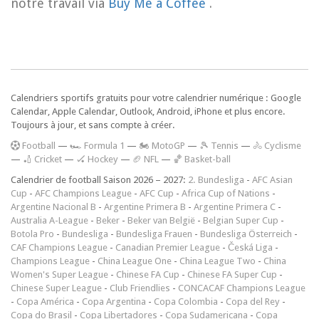
notre travail via
Buy Me a Coffee
.
Calendriers sportifs gratuits pour votre calendrier numérique : Google
Calendar, Apple Calendar, Outlook, Android, iPhone et plus encore.
Toujours à jour, et sans compte à créer.
F
ootball
—
🏎️ Formula 1
—
🏍 MotoGP
—
🎾 Tennis
—
🚴 Cyclisme
—
🏏 Cricket
—
🏑 Hockey
—
🏈 NFL
—
🏀 Basket-ball
Calendrier de football Saison 2026 – 2027:
2. Bundesliga
-
AFC Asian
Cup
-
AFC Champions League
-
AFC Cup
-
Africa Cup of Nations
-
Argentine Nacional B
-
Argentine Primera B
-
Argentine Primera C
-
Australia A-League
-
Beker
-
Beker van België
-
Belgian Super Cup
-
Botola Pro
-
Bundesliga
-
Bundesliga Frauen
-
Bundesliga Österreich
-
CAF Champions League
-
Canadian Premier League
-
Česká Liga
-
Champions League
-
China League One
-
China League Two
-
China
Women's Super League
-
Chinese FA Cup
-
Chinese FA Super Cup
-
Chinese Super League
-
Club Friendlies
-
CONCACAF Champions League
-
Copa América
-
Copa Argentina
-
Copa Colombia
-
Copa del Rey
-
Copa do Brasil
-
Copa Libertadores
-
Copa Sudamericana
-
Copa