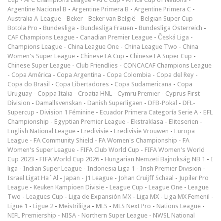
Argentine Nacional B
-
Argentine Primera B
-
Argentine Primera C
-
Australia A-League
-
Beker
-
Beker van België
-
Belgian Super Cup
-
Botola Pro
-
Bundesliga
-
Bundesliga Frauen
-
Bundesliga Österreich
-
CAF Champions League
-
Canadian Premier League
-
Česká Liga
-
Champions League
-
China League One
-
China League Two
-
China
Women's Super League
-
Chinese FA Cup
-
Chinese FA Super Cup
-
Chinese Super League
-
Club Friendlies
-
CONCACAF Champions League
-
Copa América
-
Copa Argentina
-
Copa Colombia
-
Copa del Rey
-
Copa do Brasil
-
Copa Libertadores
-
Copa Sudamericana
-
Copa
Uruguay
-
Coppa Italia
-
Croatia HNL
-
Cymru Premier
-
Cyprus First
Division
-
Damallsvenskan
-
Danish Superligaen
-
DFB-Pokal
-
DFL-
Supercup
-
Division 1 Féminine
-
Ecuador Primera Categoría Serie A
-
EFL
Championship
-
Egyptian Premier League
-
Ekstraklasa
-
Eliteserien
-
English National League
-
Eredivisie
-
Eredivisie Vrouwen
-
Europa
League
-
FA Community Shield
-
FA Women's Championship
-
FA
Women's Super League
-
FIFA Club World Cup
-
FIFA Women's World
Cup 2023
-
FIFA World Cup 2026
-
Hungarian Nemzeti Bajnokság NB 1
-
I
liga
-
Indian Super League
-
Indonesia Liga 1
-
Irish Premier Division
-
Israel Ligat Ha`Al
-
Japan - J1 League
-
Johan Cruijff Schaal
-
Jupiler Pro
League
-
Keuken Kampioen Divisie
-
League Cup
-
League One
-
League
Two
-
Leagues Cup
-
Liga de Expansión MX
-
Liga MX
-
Liga MX Femenil
-
Ligue 1
-
Ligue 2
-
Meistriliiga
-
MLS
-
MLS Next Pro
-
Nations League
-
NIFL Premiership
-
NISA
-
Northern Super League
-
NWSL National