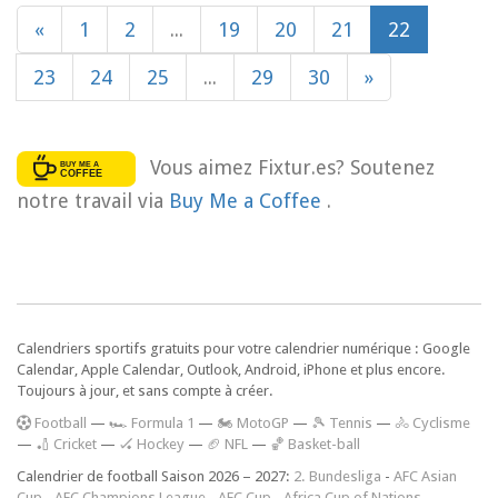
«
1
2
...
19
20
21
22
23
24
25
...
29
30
»
Vous aimez Fixtur.es? Soutenez
notre travail via
Buy Me a Coffee
.
Calendriers sportifs gratuits pour votre calendrier numérique : Google
Calendar, Apple Calendar, Outlook, Android, iPhone et plus encore.
Toujours à jour, et sans compte à créer.
F
ootball
—
🏎️ Formula 1
—
🏍 MotoGP
—
🎾 Tennis
—
🚴 Cyclisme
—
🏏 Cricket
—
🏑 Hockey
—
🏈 NFL
—
🏀 Basket-ball
Calendrier de football Saison 2026 – 2027:
2. Bundesliga
-
AFC Asian
Cup
-
AFC Champions League
-
AFC Cup
-
Africa Cup of Nations
-