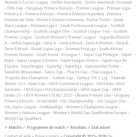
Women's Soccer League
-
Oefen-interlands
-
Oefen-interlands Vrouwen
-
ÖFB-Cup
-
Paraguay Primera División
-
Premier League
-
Premjer-Liga
-
Primera A
-
Primera Division
-
Primera Division Argentina
-
Primera
División de Chile
-
Primera División Femenina
-
Puchar Polski
-
Qatar
Stars League
-
Romania Liga I
-
Saudi Professional League
-
Scottish
Championship
-
Scottish League One
-
Scottish League Two
-
Scottish
Premier League
-
Scottish Women's Premier League
-
Segunda División
A
-
Serbia SuperLiga
-
Serie A
-
Serie A Brazil
-
Serie A Women
-
Serie B
-
Serie B Brazil
-
Slovak Super Liga
-
Slovenia PrvaLiga
-
South African
Premier Division
-
South Korea - K League 1
-
Super Cup Portugal
-
Süper
Kupa
-
Super League 2 Greece
-
Super League Greece
-
Supercopa de
Espana
-
Superleague
-
Superlig
-
Superliga
-
Superpuchar Polski
-
Swedish Allsvenskan
-
Swiss Cup
-
Thai FA Cup
-
Thai League 1
-
Trophée des Champions
-
Turkish Cup
-
Türkiye TFF 1. Lig
-
Tweede
divisie
-
U.S. Open Cup
-
UEFA Conference League
-
UEFA Euro 2024
Germany
-
UEFA Euro U19 Championship
-
UEFA Super Cup
-
UEFA
Under 21
-
UEFA Women's EURO 2025
-
Ukraine Premjer Liha
-
Uruguay
Primera División
-
Úrvalsdeild
-
USL Championship
-
USL League One
-
USL Super League
-
Veikkausliiga
-
Women's Champions League
-
Women's Nations League
-
Women's World Cup Qualification Europe
-
World Cup Qualifiers
✓ Matchs ✓ Programme de match ✓ Résultats ✓ Etat actuel
Contact et aide
–
Privacy policy
– Copyright © 2015–2026
De