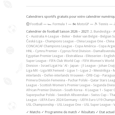
Calendriers sportifs gratuits pour votre calendrier numériq
F
ootball
—
🏎️ Formula 1
—
🏍 MotoGP
—
🎾 Tennis
—
Calendrier de football Saison 2026 – 2027:
2. Bundesliga
-
A
C
-
Australia A-League
-
Beker
-
Beker van België
-
Belgian S
Česká Liga
-
Champions League
-
China League One
-
China
CONCACAF Champions League
-
Copa América
-
Copa Arge
HNL
-
Cymru Premier
-
Cyprus First Division
-
Damallsvensk
Egyptian Premier League
-
Ekstraklasa
-
Eliteserien
-
English
Super League
-
FIFA Club World Cup
-
FIFA Women's World 
Division
-
Israel Ligat Ha`Al
-
Japan - J1 League
-
Johan Cruij
Liga MX
-
Liga MX Femenil
-
Ligue 1
-
Ligue 2
-
Meistriliiga
-
M
interlands
-
Oefen-interlands Vrouwen
-
ÖFB-Cup
-
Paraguay
Primera División Femenina
-
Puchar Polski
-
Qatar Stars Lea
League
-
Scottish Women's Premier League
-
Segunda Divis
African Premier Division
-
South Korea - K League 1
-
Super 
Superpuchar Polski
-
Swedish Allsvenskan
-
Swiss Cup
-
Tha
League
-
UEFA Euro 2024 Germany
-
UEFA Euro U19 Champi
USL Championship
-
USL League One
-
USL Super League
-
V
✓ Matchs ✓ Programme de match ✓ Résultats ✓ Etat actuel