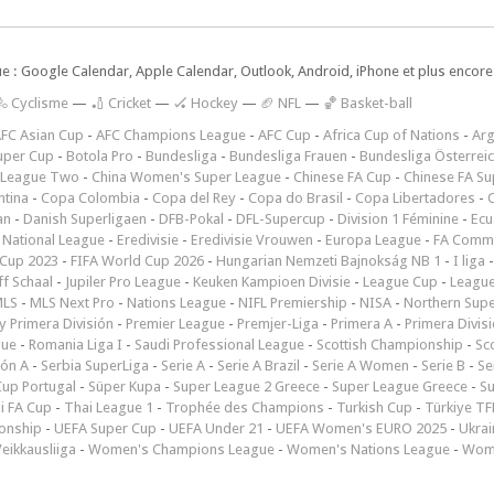
ue : Google Calendar, Apple Calendar, Outlook, Android, iPhone et plus encore.
🚴 Cyclisme
—
🏏 Cricket
—
🏑 Hockey
—
🏈 NFL
—
🏀 Basket-ball
FC Asian Cup
-
AFC Champions League
-
AFC Cup
-
Africa Cup of Nations
-
Arg
uper Cup
-
Botola Pro
-
Bundesliga
-
Bundesliga Frauen
-
Bundesliga Österrei
 League Two
-
China Women's Super League
-
Chinese FA Cup
-
Chinese FA Su
ntina
-
Copa Colombia
-
Copa del Rey
-
Copa do Brasil
-
Copa Libertadores
-
an
-
Danish Superligaen
-
DFB-Pokal
-
DFL-Supercup
-
Division 1 Féminine
-
Ecu
 National League
-
Eredivisie
-
Eredivisie Vrouwen
-
Europa League
-
FA Commu
Cup 2023
-
FIFA World Cup 2026
-
Hungarian Nemzeti Bajnokság NB 1
-
I liga
ff Schaal
-
Jupiler Pro League
-
Keuken Kampioen Divisie
-
League Cup
-
Leagu
LS
-
MLS Next Pro
-
Nations League
-
NIFL Premiership
-
NISA
-
Northern Sup
 Primera División
-
Premier League
-
Premjer-Liga
-
Primera A
-
Primera Divis
gue
-
Romania Liga I
-
Saudi Professional League
-
Scottish Championship
-
Sc
ión A
-
Serbia SuperLiga
-
Serie A
-
Serie A Brazil
-
Serie A Women
-
Serie B
-
Se
Cup Portugal
-
Süper Kupa
-
Super League 2 Greece
-
Super League Greece
-
S
i FA Cup
-
Thai League 1
-
Trophée des Champions
-
Turkish Cup
-
Türkiye TFF
onship
-
UEFA Super Cup
-
UEFA Under 21
-
UEFA Women's EURO 2025
-
Ukrai
eikkausliiga
-
Women's Champions League
-
Women's Nations League
-
Wome