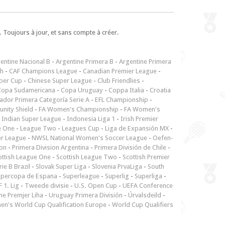
 Toujours à jour, et sans compte à créer.
entine Nacional B
-
Argentine Primera B
-
Argentine Primera
ch
-
CAF Champions League
-
Canadian Premier League
-
per Cup
-
Chinese Super League
-
Club Friendlies
-
Copa Sudamericana
-
Copa Uruguay
-
Coppa Italia
-
Croatia
ador Primera Categoría Serie A
-
EFL Championship
-
nity Shield
-
FA Women's Championship
-
FA Women's
-
Indian Super League
-
Indonesia Liga 1
-
Irish Premier
e One
-
League Two
-
Leagues Cup
-
Liga de Expansión MX
-
er League
-
NWSL National Women's Soccer League
-
Oefen-
ion
-
Primera Division Argentina
-
Primera División de Chile
-
ottish League One
-
Scottish League Two
-
Scottish Premier
rie B Brazil
-
Slovak Super Liga
-
Slovenia PrvaLiga
-
South
upercopa de Espana
-
Superleague
-
Superlig
-
Superliga
-
 1. Lig
-
Tweede divisie
-
U.S. Open Cup
-
UEFA Conference
ne Premjer Liha
-
Uruguay Primera División
-
Úrvalsdeild
-
n's World Cup Qualification Europe
-
World Cup Qualifiers