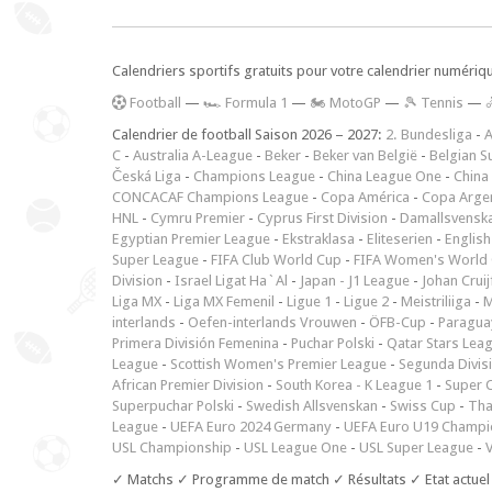
Calendriers sportifs gratuits pour votre calendrier numériq
F
ootball
—
🏎️ Formula 1
—
🏍 MotoGP
—
🎾 Tennis
—
Calendrier de football Saison 2026 – 2027:
2. Bundesliga
-
A
C
-
Australia A-League
-
Beker
-
Beker van België
-
Belgian S
Česká Liga
-
Champions League
-
China League One
-
China
CONCACAF Champions League
-
Copa América
-
Copa Arge
HNL
-
Cymru Premier
-
Cyprus First Division
-
Damallsvensk
Egyptian Premier League
-
Ekstraklasa
-
Eliteserien
-
English
Super League
-
FIFA Club World Cup
-
FIFA Women's World 
Division
-
Israel Ligat Ha`Al
-
Japan - J1 League
-
Johan Cruij
Liga MX
-
Liga MX Femenil
-
Ligue 1
-
Ligue 2
-
Meistriliiga
-
M
interlands
-
Oefen-interlands Vrouwen
-
ÖFB-Cup
-
Paraguay
Primera División Femenina
-
Puchar Polski
-
Qatar Stars Lea
League
-
Scottish Women's Premier League
-
Segunda Divis
African Premier Division
-
South Korea - K League 1
-
Super 
Superpuchar Polski
-
Swedish Allsvenskan
-
Swiss Cup
-
Tha
League
-
UEFA Euro 2024 Germany
-
UEFA Euro U19 Champi
USL Championship
-
USL League One
-
USL Super League
-
V
✓ Matchs ✓ Programme de match ✓ Résultats ✓ Etat actuel