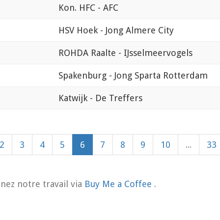
Kon. HFC - AFC
HSV Hoek - Jong Almere City
ROHDA Raalte - IJsselmeervogels
Spakenburg - Jong Sparta Rotterdam
Katwijk - De Treffers
2
3
4
5
6
7
8
9
10
...
33
nez notre travail via
Buy Me a Coffee
.