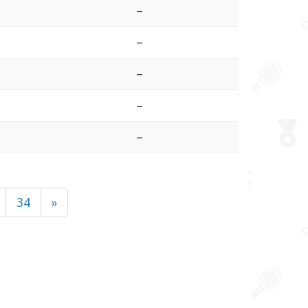
–
–
–
–
–
34
»