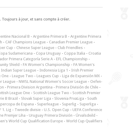
 Toujours à jour, et sans compte à créer.
entine Nacional B
-
Argentine Primera B
-
Argentine Primera
ch
-
CAF Champions League
-
Canadian Premier League
-
per Cup
-
Chinese Super League
-
Club Friendlies
-
Copa Sudamericana
-
Copa Uruguay
-
Coppa Italia
-
Croatia
ador Primera Categoría Serie A
-
EFL Championship
-
nity Shield
-
FA Women's Championship
-
FA Women's
-
Indian Super League
-
Indonesia Liga 1
-
Irish Premier
e One
-
League Two
-
Leagues Cup
-
Liga de Expansión MX
-
er League
-
NWSL National Women's Soccer League
-
Oefen-
ion
-
Primera Division Argentina
-
Primera División de Chile
-
ottish League One
-
Scottish League Two
-
Scottish Premier
rie B Brazil
-
Slovak Super Liga
-
Slovenia PrvaLiga
-
South
upercopa de Espana
-
Superleague
-
Superlig
-
Superliga
-
 1. Lig
-
Tweede divisie
-
U.S. Open Cup
-
UEFA Conference
ne Premjer Liha
-
Uruguay Primera División
-
Úrvalsdeild
-
n's World Cup Qualification Europe
-
World Cup Qualifiers