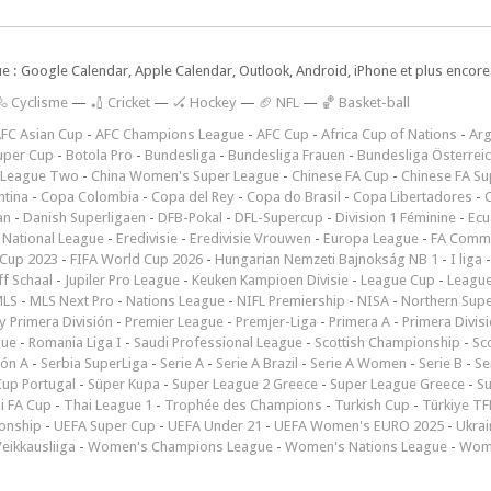
ue : Google Calendar, Apple Calendar, Outlook, Android, iPhone et plus encore.
🚴 Cyclisme
—
🏏 Cricket
—
🏑 Hockey
—
🏈 NFL
—
🏀 Basket-ball
FC Asian Cup
-
AFC Champions League
-
AFC Cup
-
Africa Cup of Nations
-
Arg
uper Cup
-
Botola Pro
-
Bundesliga
-
Bundesliga Frauen
-
Bundesliga Österrei
 League Two
-
China Women's Super League
-
Chinese FA Cup
-
Chinese FA Su
ntina
-
Copa Colombia
-
Copa del Rey
-
Copa do Brasil
-
Copa Libertadores
-
an
-
Danish Superligaen
-
DFB-Pokal
-
DFL-Supercup
-
Division 1 Féminine
-
Ecu
 National League
-
Eredivisie
-
Eredivisie Vrouwen
-
Europa League
-
FA Commu
Cup 2023
-
FIFA World Cup 2026
-
Hungarian Nemzeti Bajnokság NB 1
-
I liga
ff Schaal
-
Jupiler Pro League
-
Keuken Kampioen Divisie
-
League Cup
-
Leagu
LS
-
MLS Next Pro
-
Nations League
-
NIFL Premiership
-
NISA
-
Northern Sup
 Primera División
-
Premier League
-
Premjer-Liga
-
Primera A
-
Primera Divis
gue
-
Romania Liga I
-
Saudi Professional League
-
Scottish Championship
-
Sc
ión A
-
Serbia SuperLiga
-
Serie A
-
Serie A Brazil
-
Serie A Women
-
Serie B
-
Se
Cup Portugal
-
Süper Kupa
-
Super League 2 Greece
-
Super League Greece
-
S
i FA Cup
-
Thai League 1
-
Trophée des Champions
-
Turkish Cup
-
Türkiye TFF
onship
-
UEFA Super Cup
-
UEFA Under 21
-
UEFA Women's EURO 2025
-
Ukrai
eikkausliiga
-
Women's Champions League
-
Women's Nations League
-
Wome