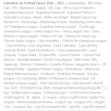
Calendrier de football Saison 2026 – 2027:
2. Bundesliga
-
AFC Asian
Cup
-
AFC Champions League
-
AFC Cup
-
Africa Cup of Nations
-
Argentine Nacional B
-
Argentine Primera B
-
Argentine Primera C
-
Australia A-League
-
Beker
-
Beker van België
-
Belgian Super Cup
-
Botola Pro
-
Bundesliga
-
Bundesliga Frauen
-
Bundesliga Österreich
-
CAF Champions League
-
Canadian Premier League
-
Česká Liga
-
Champions League
-
China League One
-
China League Two
-
China
Women's Super League
-
Chinese FA Cup
-
Chinese FA Super Cup
-
Chinese Super League
-
Club Friendlies
-
CONCACAF Champions League
-
Copa América
-
Copa Argentina
-
Copa Colombia
-
Copa del Rey
-
Copa do Brasil
-
Copa Libertadores
-
Copa Sudamericana
-
Copa
Uruguay
-
Coppa Italia
-
Croatia HNL
-
Cymru Premier
-
Cyprus First
Division
-
Damallsvenskan
-
Danish Superligaen
-
DFB-Pokal
-
DFL-
Supercup
-
Division 1 Féminine
-
Ecuador Primera Categoría Serie A
-
EFL
Championship
-
Egyptian Premier League
-
Ekstraklasa
-
Eliteserien
-
English National League
-
Eredivisie
-
Eredivisie Vrouwen
-
Europa
League
-
FA Community Shield
-
FA Women's Championship
-
FA
Women's Super League
-
FIFA Club World Cup
-
FIFA Women's World
Cup 2023
-
FIFA World Cup 2026
-
Hungarian Nemzeti Bajnokság NB 1
-
I
liga
-
Indian Super League
-
Indonesia Liga 1
-
Irish Premier Division
-
Israel Ligat Ha`Al
-
Japan - J1 League
-
Johan Cruijff Schaal
-
Jupiler Pro
League
-
Keuken Kampioen Divisie
-
League Cup
-
League One
-
League
Two
-
Leagues Cup
-
Liga de Expansión MX
-
Liga MX
-
Liga MX Femenil
-