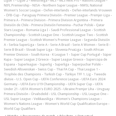
Ligue 1
-
Ligue 2
-
Meistriliiga
-
MLS
-
MLS Next Pro
-
Nations League
-
NIFL Premiership
-
NISA
-
Northern Super League
-
NWSL National
Women's Soccer League
-
Oefen-interlands
-
Oefen-interlands Vrouwen
-
ÖFB-Cup
-
Paraguay Primera División
-
Premier League
-
Premjer-Liga
-
Primera A
-
Primera Division
-
Primera Division Argentina
-
Primera
División de Chile
-
Primera División Femenina
-
Puchar Polski
-
Qatar
Stars League
-
Romania Liga I
-
Saudi Professional League
-
Scottish
Championship
-
Scottish League One
-
Scottish League Two
-
Scottish
Premier League
-
Scottish Women's Premier League
-
Segunda División
A
-
Serbia SuperLiga
-
Serie A
-
Serie A Brazil
-
Serie A Women
-
Serie B
-
Serie B Brazil
-
Slovak Super Liga
-
Slovenia PrvaLiga
-
South African
Premier Division
-
South Korea - K League 1
-
Super Cup Portugal
-
Süper
Kupa
-
Super League 2 Greece
-
Super League Greece
-
Supercopa de
Espana
-
Superleague
-
Superlig
-
Superliga
-
Superpuchar Polski
-
Swedish Allsvenskan
-
Swiss Cup
-
Thai FA Cup
-
Thai League 1
-
Trophée des Champions
-
Turkish Cup
-
Türkiye TFF 1. Lig
-
Tweede
divisie
-
U.S. Open Cup
-
UEFA Conference League
-
UEFA Euro 2024
Germany
-
UEFA Euro U19 Championship
-
UEFA Super Cup
-
UEFA
Under 21
-
UEFA Women's EURO 2025
-
Ukraine Premjer Liha
-
Uruguay
Primera División
-
Úrvalsdeild
-
USL Championship
-
USL League One
-
USL Super League
-
Veikkausliiga
-
Women's Champions League
-
Women's Nations League
-
Women's World Cup Qualification Europe
-
World Cup Qualifiers