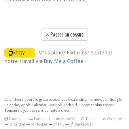
Passer au dessus
Vous aimez Fixtur.es? Soutenez
notre travail via
Buy Me a Coffee
.
Calendriers sportifs gratuits pour votre calendrier numérique : Google
Calendar, Apple Calendar, Outlook, Android, iPhone et plus encore.
Toujours à jour, et sans compte à créer.
F
ootball
—
🏎️ Formula 1
—
🏍 MotoGP
—
🎾 Tennis
—
🚴 Cyclisme
—
🏏 Cricket
—
🏑 Hockey
—
🏈 NFL
—
🏀 Basket-ball