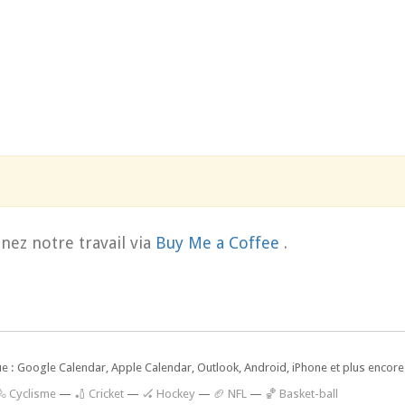
nez notre travail via
Buy Me a Coffee
.
ue : Google Calendar, Apple Calendar, Outlook, Android, iPhone et plus encore.
🚴 Cyclisme
—
🏏 Cricket
—
🏑 Hockey
—
🏈 NFL
—
🏀 Basket-ball