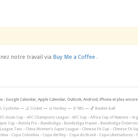
nez notre travail via
Buy Me a Coffee
.
ue : Google Calendar, Apple Calendar, Outlook, Android, iPhone et plus encore.
🚴 Cyclisme
—
🏏 Cricket
—
🏑 Hockey
—
🏈 NFL
—
🏀 Basket-ball
FC Asian Cup
-
AFC Champions League
-
AFC Cup
-
Africa Cup of Nations
-
Arg
uper Cup
-
Botola Pro
-
Bundesliga
-
Bundesliga Frauen
-
Bundesliga Österrei
 League Two
-
China Women's Super League
-
Chinese FA Cup
-
Chinese FA Su
ntina
-
Copa Colombia
-
Copa del Rey
-
Copa do Brasil
-
Copa Libertadores
-