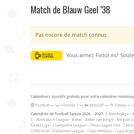
Match de Blauw Geel '38
Pas encore de match connus
Vous aimez Fixtur.es? Soute
Calendriers sportifs gratuits pour votre calendrier numériq
F
ootball
—
🏎️ Formula 1
—
🏍 MotoGP
—
🎾 Tennis
—
Calendrier de football Saison 2026 – 2027:
2. Bundesliga
-
A
C
-
Australia A-League
-
Beker
-
Beker van België
-
Belgian S
Česká Liga
-
Champions League
-
China League One
-
China
CONCACAF Champions League
-
Copa América
-
Copa Arge