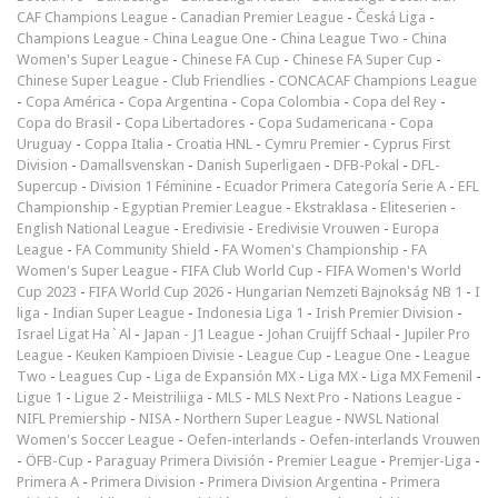
CAF Champions League
-
Canadian Premier League
-
Česká Liga
-
Champions League
-
China League One
-
China League Two
-
China
Women's Super League
-
Chinese FA Cup
-
Chinese FA Super Cup
-
Chinese Super League
-
Club Friendlies
-
CONCACAF Champions League
-
Copa América
-
Copa Argentina
-
Copa Colombia
-
Copa del Rey
-
Copa do Brasil
-
Copa Libertadores
-
Copa Sudamericana
-
Copa
Uruguay
-
Coppa Italia
-
Croatia HNL
-
Cymru Premier
-
Cyprus First
Division
-
Damallsvenskan
-
Danish Superligaen
-
DFB-Pokal
-
DFL-
Supercup
-
Division 1 Féminine
-
Ecuador Primera Categoría Serie A
-
EFL
Championship
-
Egyptian Premier League
-
Ekstraklasa
-
Eliteserien
-
English National League
-
Eredivisie
-
Eredivisie Vrouwen
-
Europa
League
-
FA Community Shield
-
FA Women's Championship
-
FA
Women's Super League
-
FIFA Club World Cup
-
FIFA Women's World
Cup 2023
-
FIFA World Cup 2026
-
Hungarian Nemzeti Bajnokság NB 1
-
I
liga
-
Indian Super League
-
Indonesia Liga 1
-
Irish Premier Division
-
Israel Ligat Ha`Al
-
Japan - J1 League
-
Johan Cruijff Schaal
-
Jupiler Pro
League
-
Keuken Kampioen Divisie
-
League Cup
-
League One
-
League
Two
-
Leagues Cup
-
Liga de Expansión MX
-
Liga MX
-
Liga MX Femenil
-
Ligue 1
-
Ligue 2
-
Meistriliiga
-
MLS
-
MLS Next Pro
-
Nations League
-
NIFL Premiership
-
NISA
-
Northern Super League
-
NWSL National
Women's Soccer League
-
Oefen-interlands
-
Oefen-interlands Vrouwen
-
ÖFB-Cup
-
Paraguay Primera División
-
Premier League
-
Premjer-Liga
-
Primera A
-
Primera Division
-
Primera Division Argentina
-
Primera