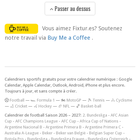
Passer au dessus
Vous aimez Fixtur.es? Soutenez
notre travail via
Buy Me a Coffee
.
Calendriers sportifs gratuits pour votre calendrier numérique : Google
Calendar, Apple Calendar, Outlook, Android, iPhone et plus encore.
Toujours à jour, et sans compte à créer.
F
ootball
—
🏎️ Formula 1
—
🏍 MotoGP
—
🎾 Tennis
—
🚴 Cyclisme
—
🏏 Cricket
—
🏑 Hockey
—
🏈 NFL
—
🏀 Basket-ball
Calendrier de football Saison 2026 – 2027:
2. Bundesliga
-
AFC Asian
Cup
-
AFC Champions League
-
AFC Cup
-
Africa Cup of Nations
-
Argentine Nacional B
-
Argentine Primera B
-
Argentine Primera C
-
Australia A-League
-
Beker
-
Beker van België
-
Belgian Super Cup
-
Botola Pro
-
Bundesliga
-
Bundesliga Frauen
-
Bundesliga Österreich
-