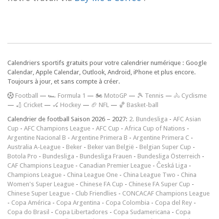
Calendriers sportifs gratuits pour votre calendrier numérique : Google
Calendar, Apple Calendar, Outlook, Android, iPhone et plus encore.
Toujours à jour, et sans compte à créer.
F
ootball
—
🏎️ Formula 1
—
🏍 MotoGP
—
🎾 Tennis
—
🚴 Cyclisme
—
🏏 Cricket
—
🏑 Hockey
—
🏈 NFL
—
🏀 Basket-ball
Calendrier de football Saison 2026 – 2027:
2. Bundesliga
-
AFC Asian
Cup
-
AFC Champions League
-
AFC Cup
-
Africa Cup of Nations
-
Argentine Nacional B
-
Argentine Primera B
-
Argentine Primera C
-
Australia A-League
-
Beker
-
Beker van België
-
Belgian Super Cup
-
Botola Pro
-
Bundesliga
-
Bundesliga Frauen
-
Bundesliga Österreich
-
CAF Champions League
-
Canadian Premier League
-
Česká Liga
-
Champions League
-
China League One
-
China League Two
-
China
Women's Super League
-
Chinese FA Cup
-
Chinese FA Super Cup
-
Chinese Super League
-
Club Friendlies
-
CONCACAF Champions League
-
Copa América
-
Copa Argentina
-
Copa Colombia
-
Copa del Rey
-
Copa do Brasil
-
Copa Libertadores
-
Copa Sudamericana
-
Copa