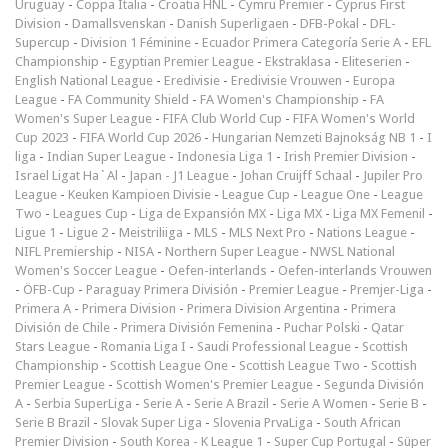
Uruguay
-
Coppa Italia
-
Croatia HNL
-
Cymru Premier
-
Cyprus First
Division
-
Damallsvenskan
-
Danish Superligaen
-
DFB-Pokal
-
DFL-
Supercup
-
Division 1 Féminine
-
Ecuador Primera Categoría Serie A
-
EFL
Championship
-
Egyptian Premier League
-
Ekstraklasa
-
Eliteserien
-
English National League
-
Eredivisie
-
Eredivisie Vrouwen
-
Europa
League
-
FA Community Shield
-
FA Women's Championship
-
FA
Women's Super League
-
FIFA Club World Cup
-
FIFA Women's World
Cup 2023
-
FIFA World Cup 2026
-
Hungarian Nemzeti Bajnokság NB 1
-
I
liga
-
Indian Super League
-
Indonesia Liga 1
-
Irish Premier Division
-
Israel Ligat Ha`Al
-
Japan - J1 League
-
Johan Cruijff Schaal
-
Jupiler Pro
League
-
Keuken Kampioen Divisie
-
League Cup
-
League One
-
League
Two
-
Leagues Cup
-
Liga de Expansión MX
-
Liga MX
-
Liga MX Femenil
-
Ligue 1
-
Ligue 2
-
Meistriliiga
-
MLS
-
MLS Next Pro
-
Nations League
-
NIFL Premiership
-
NISA
-
Northern Super League
-
NWSL National
Women's Soccer League
-
Oefen-interlands
-
Oefen-interlands Vrouwen
-
ÖFB-Cup
-
Paraguay Primera División
-
Premier League
-
Premjer-Liga
-
Primera A
-
Primera Division
-
Primera Division Argentina
-
Primera
División de Chile
-
Primera División Femenina
-
Puchar Polski
-
Qatar
Stars League
-
Romania Liga I
-
Saudi Professional League
-
Scottish
Championship
-
Scottish League One
-
Scottish League Two
-
Scottish
Premier League
-
Scottish Women's Premier League
-
Segunda División
A
-
Serbia SuperLiga
-
Serie A
-
Serie A Brazil
-
Serie A Women
-
Serie B
-
Serie B Brazil
-
Slovak Super Liga
-
Slovenia PrvaLiga
-
South African
Premier Division
-
South Korea - K League 1
-
Super Cup Portugal
-
Süper