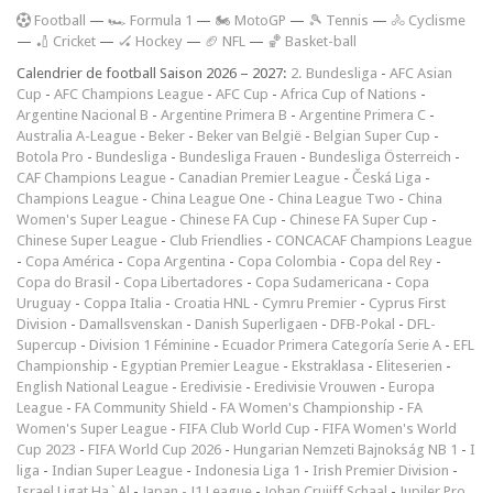
F
ootball
—
🏎️ Formula 1
—
🏍 MotoGP
—
🎾 Tennis
—
🚴 Cyclisme
—
🏏 Cricket
—
🏑 Hockey
—
🏈 NFL
—
🏀 Basket-ball
Calendrier de football Saison 2026 – 2027:
2. Bundesliga
-
AFC Asian
Cup
-
AFC Champions League
-
AFC Cup
-
Africa Cup of Nations
-
Argentine Nacional B
-
Argentine Primera B
-
Argentine Primera C
-
Australia A-League
-
Beker
-
Beker van België
-
Belgian Super Cup
-
Botola Pro
-
Bundesliga
-
Bundesliga Frauen
-
Bundesliga Österreich
-
CAF Champions League
-
Canadian Premier League
-
Česká Liga
-
Champions League
-
China League One
-
China League Two
-
China
Women's Super League
-
Chinese FA Cup
-
Chinese FA Super Cup
-
Chinese Super League
-
Club Friendlies
-
CONCACAF Champions League
-
Copa América
-
Copa Argentina
-
Copa Colombia
-
Copa del Rey
-
Copa do Brasil
-
Copa Libertadores
-
Copa Sudamericana
-
Copa
Uruguay
-
Coppa Italia
-
Croatia HNL
-
Cymru Premier
-
Cyprus First
Division
-
Damallsvenskan
-
Danish Superligaen
-
DFB-Pokal
-
DFL-
Supercup
-
Division 1 Féminine
-
Ecuador Primera Categoría Serie A
-
EFL
Championship
-
Egyptian Premier League
-
Ekstraklasa
-
Eliteserien
-
English National League
-
Eredivisie
-
Eredivisie Vrouwen
-
Europa
League
-
FA Community Shield
-
FA Women's Championship
-
FA
Women's Super League
-
FIFA Club World Cup
-
FIFA Women's World
Cup 2023
-
FIFA World Cup 2026
-
Hungarian Nemzeti Bajnokság NB 1
-
I
liga
-
Indian Super League
-
Indonesia Liga 1
-
Irish Premier Division
-
Israel Ligat Ha`Al
-
Japan - J1 League
-
Johan Cruijff Schaal
-
Jupiler Pro