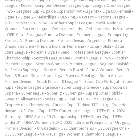
League
-
Keuken Kampioen Divisie
-
League Cup
-
League One
-
League
Two
-
Leagues Cup
-
Liga de Expansión MX
-
Liga MX
-
Liga MX Femenil
-
Ligue 1
-
Ligue 2
-
Meistriliiga
-
MLS
-
MLS Next Pro
-
Nations League
-
NIFL Premiership
-
NISA
-
Northern Super League
-
NWSL National
Women's Soccer League
-
Oefen-interlands
-
Oefen-interlands Vrouwen
-
ÖFB-Cup
-
Paraguay Primera División
-
Premier League
-
Premjer-Liga
-
Primera A
-
Primera Division
-
Primera Division Argentina
-
Primera
División de Chile
-
Primera División Femenina
-
Puchar Polski
-
Qatar
Stars League
-
Romania Liga I
-
Saudi Professional League
-
Scottish
Championship
-
Scottish League One
-
Scottish League Two
-
Scottish
Premier League
-
Scottish Women's Premier League
-
Segunda División
A
-
Serbia SuperLiga
-
Serie A
-
Serie A Brazil
-
Serie A Women
-
Serie B
-
Serie B Brazil
-
Slovak Super Liga
-
Slovenia PrvaLiga
-
South African
Premier Division
-
South Korea - K League 1
-
Super Cup Portugal
-
Süper
Kupa
-
Super League 2 Greece
-
Super League Greece
-
Supercopa de
Espana
-
Superleague
-
Superlig
-
Superliga
-
Superpuchar Polski
-
Swedish Allsvenskan
-
Swiss Cup
-
Thai FA Cup
-
Thai League 1
-
Trophée des Champions
-
Turkish Cup
-
Türkiye TFF 1. Lig
-
Tweede
divisie
-
U.S. Open Cup
-
UEFA Conference League
-
UEFA Euro 2024
Germany
-
UEFA Euro U19 Championship
-
UEFA Super Cup
-
UEFA
Under 21
-
UEFA Women's EURO 2025
-
Ukraine Premjer Liha
-
Uruguay
Primera División
-
Úrvalsdeild
-
USL Championship
-
USL League One
-
USL Super League
-
Veikkausliiga
-
Women's Champions League
-