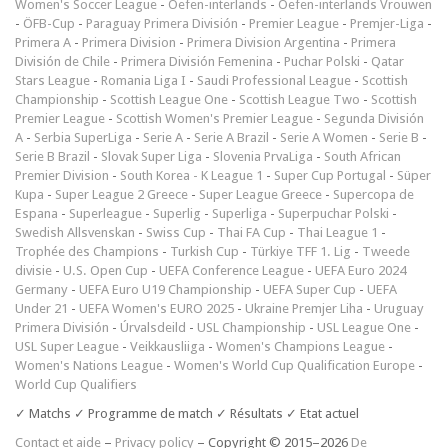
Women's Soccer League
-
Oefen-interlands
-
Oefen-interlands Vrouwen
-
ÖFB-Cup
-
Paraguay Primera División
-
Premier League
-
Premjer-Liga
-
Primera A
-
Primera Division
-
Primera Division Argentina
-
Primera
División de Chile
-
Primera División Femenina
-
Puchar Polski
-
Qatar
Stars League
-
Romania Liga I
-
Saudi Professional League
-
Scottish
Championship
-
Scottish League One
-
Scottish League Two
-
Scottish
Premier League
-
Scottish Women's Premier League
-
Segunda División
A
-
Serbia SuperLiga
-
Serie A
-
Serie A Brazil
-
Serie A Women
-
Serie B
-
Serie B Brazil
-
Slovak Super Liga
-
Slovenia PrvaLiga
-
South African
Premier Division
-
South Korea - K League 1
-
Super Cup Portugal
-
Süper
Kupa
-
Super League 2 Greece
-
Super League Greece
-
Supercopa de
Espana
-
Superleague
-
Superlig
-
Superliga
-
Superpuchar Polski
-
Swedish Allsvenskan
-
Swiss Cup
-
Thai FA Cup
-
Thai League 1
-
Trophée des Champions
-
Turkish Cup
-
Türkiye TFF 1. Lig
-
Tweede
divisie
-
U.S. Open Cup
-
UEFA Conference League
-
UEFA Euro 2024
Germany
-
UEFA Euro U19 Championship
-
UEFA Super Cup
-
UEFA
Under 21
-
UEFA Women's EURO 2025
-
Ukraine Premjer Liha
-
Uruguay
Primera División
-
Úrvalsdeild
-
USL Championship
-
USL League One
-
USL Super League
-
Veikkausliiga
-
Women's Champions League
-
Women's Nations League
-
Women's World Cup Qualification Europe
-
World Cup Qualifiers
✓ Matchs ✓ Programme de match ✓ Résultats ✓ Etat actuel
Contact et aide
–
Privacy policy
– Copyright © 2015–2026
De