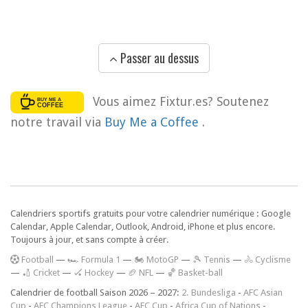
Passer au dessus
Vous aimez Fixtur.es? Soutenez
notre travail via
Buy Me a Coffee
.
Calendriers sportifs gratuits pour votre calendrier numérique : Google
Calendar, Apple Calendar, Outlook, Android, iPhone et plus encore.
Toujours à jour, et sans compte à créer.
F
ootball
—
🏎️ Formula 1
—
🏍 MotoGP
—
🎾 Tennis
—
🚴 Cyclisme
—
🏏 Cricket
—
🏑 Hockey
—
🏈 NFL
—
🏀 Basket-ball
Calendrier de football Saison 2026 – 2027:
2. Bundesliga
-
AFC Asian
Cup
-
AFC Champions League
-
AFC Cup
-
Africa Cup of Nations
-