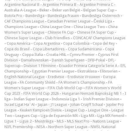
Argentine Nacional B
-
Argentine Primera B
-
Argentine Primera C
-
Australia A-League
-
Beker
-
Beker van België
-
Belgian Super Cup
-
Botola Pro
-
Bundesliga
-
Bundesliga Frauen
-
Bundesliga Österreich
-
CAF Champions League
-
Canadian Premier League
-
Česká Liga
-
Champions League
-
China League One
-
China League Two
-
China
Women's Super League
-
Chinese FA Cup
-
Chinese FA Super Cup
-
Chinese Super League
-
Club Friendlies
-
CONCACAF Champions League
-
Copa América
-
Copa Argentina
-
Copa Colombia
-
Copa del Rey
-
Copa do Brasil
-
Copa Libertadores
-
Copa Sudamericana
-
Copa
Uruguay
-
Coppa Italia
-
Croatia HNL
-
Cymru Premier
-
Cyprus First
Division
-
Damallsvenskan
-
Danish Superligaen
-
DFB-Pokal
-
DFL-
Supercup
-
Division 1 Féminine
-
Ecuador Primera Categoría Serie A
-
EFL
Championship
-
Egyptian Premier League
-
Ekstraklasa
-
Eliteserien
-
English National League
-
Eredivisie
-
Eredivisie Vrouwen
-
Europa
League
-
FA Community Shield
-
FA Women's Championship
-
FA
Women's Super League
-
FIFA Club World Cup
-
FIFA Women's World
Cup 2023
-
FIFA World Cup 2026
-
Hungarian Nemzeti Bajnokság NB 1
-
I
liga
-
Indian Super League
-
Indonesia Liga 1
-
Irish Premier Division
-
Israel Ligat Ha`Al
-
Japan - J1 League
-
Johan Cruijff Schaal
-
Jupiler Pro
League
-
Keuken Kampioen Divisie
-
League Cup
-
League One
-
League
Two
-
Leagues Cup
-
Liga de Expansión MX
-
Liga MX
-
Liga MX Femenil
-
Ligue 1
-
Ligue 2
-
Meistriliiga
-
MLS
-
MLS Next Pro
-
Nations League
-
NIFL Premiership
-
NISA
-
Northern Super League
-
NWSL National