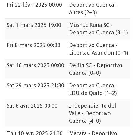
Fri
22 févr. 2025 00:00
Deportivo Cuenca -
Aucas
(2–0)
Sat
1 mars 2025 19:00
Mushuc Runa SC -
Deportivo Cuenca
(3–1)
Fri
8 mars 2025 00:00
Deportivo Cuenca -
Libertad Asuncion
(0–1)
Sat
16 mars 2025 00:00
Delfin SC - Deportivo
Cuenca
(0–0)
Sat
29 mars 2025 21:30
Deportivo Cuenca -
LDU de Quito
(1–2)
Sat
6 avr. 2025 00:00
Independiente del
Valle - Deportivo
Cuenca
(4–0)
Thu
10 avr. 2025 21:30
Macara - Deportivo