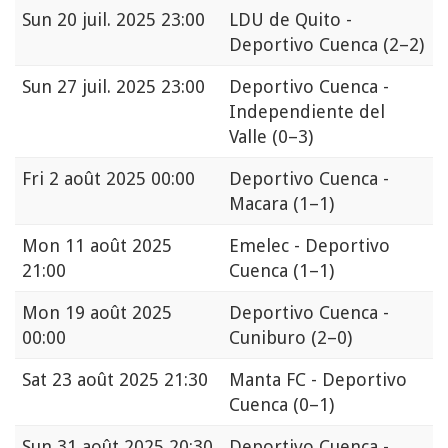
Sun
20 juil. 2025 23:00
LDU de Quito -
Deportivo Cuenca
(2–2)
Sun
27 juil. 2025 23:00
Deportivo Cuenca -
Independiente del
Valle
(0–3)
Fri
2 août 2025 00:00
Deportivo Cuenca -
Macara
(1–1)
Mon
11 août 2025
Emelec - Deportivo
21:00
Cuenca
(1–1)
Mon
19 août 2025
Deportivo Cuenca -
00:00
Cuniburo
(2–0)
Sat
23 août 2025 21:30
Manta FC - Deportivo
Cuenca
(0–1)
Sun
31 août 2025 20:30
Deportivo Cuenca -