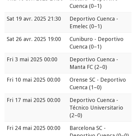
Cuenca
(0–1)
Sat
19 avr. 2025 21:30
Deportivo Cuenca -
Emelec
(0–1)
Sat
26 avr. 2025 19:00
Cuniburo - Deportivo
Cuenca
(0–1)
Fri
3 mai 2025 00:00
Deportivo Cuenca -
Manta FC
(2–0)
Fri
10 mai 2025 00:00
Orense SC - Deportivo
Cuenca
(1–0)
Fri
17 mai 2025 00:00
Deportivo Cuenca -
Técnico Universitario
(2–0)
Fri
24 mai 2025 00:00
Barcelona SC -
Deportivo Cuenca
(0–0)