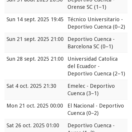
Orense SC
(1–1)
Sun
14 sept. 2025 19:45
Técnico Universitario -
Deportivo Cuenca
(0–2)
Sun
21 sept. 2025 21:00
Deportivo Cuenca -
Barcelona SC
(0–1)
Sun
28 sept. 2025 21:00
Universidad Catolica
del Ecuador -
Deportivo Cuenca
(2–1)
Sat
4 oct. 2025 21:30
Emelec - Deportivo
Cuenca
(3–1)
Mon
21 oct. 2025 00:00
El Nacional - Deportivo
Cuenca
(0–2)
Sat
26 oct. 2025 01:00
Deportivo Cuenca -