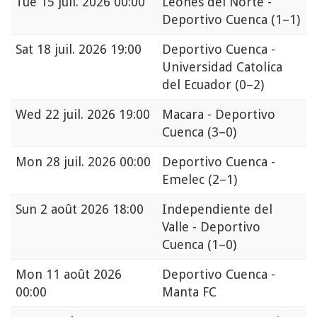
Tue
15 juil. 2026 00:00
Leones del Norte -
Deportivo Cuenca
(1–1)
Sat
18 juil. 2026 19:00
Deportivo Cuenca -
Universidad Catolica
del Ecuador
(0–2)
Wed
22 juil. 2026 19:00
Macara - Deportivo
Cuenca
(3–0)
Mon
28 juil. 2026 00:00
Deportivo Cuenca -
Emelec
(2–1)
Sun
2 août 2026 18:00
Independiente del
Valle - Deportivo
Cuenca
(1–0)
Mon
11 août 2026
Deportivo Cuenca -
00:00
Manta FC