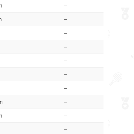
n
–
n
–
–
–
–
–
–
n
–
n
–
–