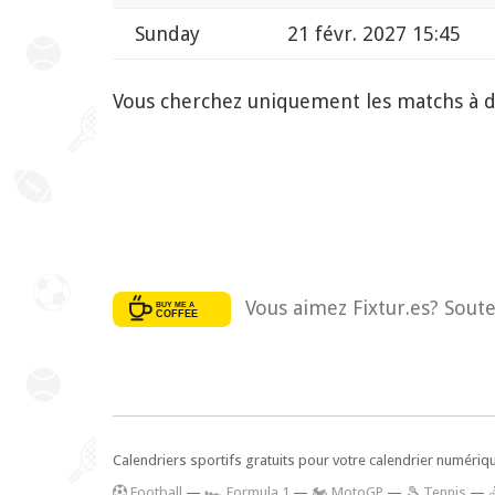
Sunday
21 févr. 2027 15:45
Vous cherchez uniquement les matchs à 
Vous aimez Fixtur.es? Soute
Calendriers sportifs gratuits pour votre calendrier numériq
F
ootball
—
🏎️ Formula 1
—
🏍 MotoGP
—
🎾 Tennis
—