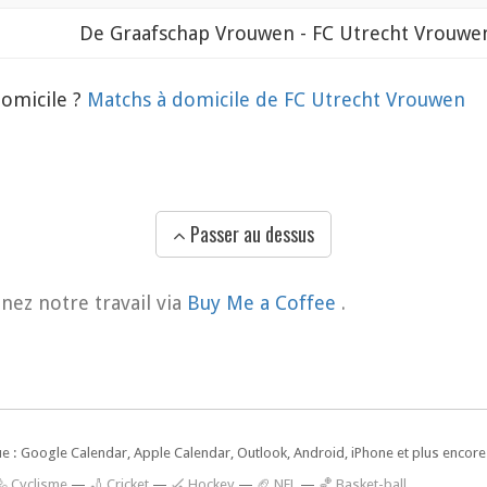
De Graafschap Vrouwen - FC Utrecht Vrouwe
domicile ?
Matchs à domicile de FC Utrecht Vrouwen
Passer au dessus
nez notre travail via
Buy Me a Coffee
.
ue : Google Calendar, Apple Calendar, Outlook, Android, iPhone et plus encore.
🚴 Cyclisme
—
🏏 Cricket
—
🏑 Hockey
—
🏈 NFL
—
🏀 Basket-ball