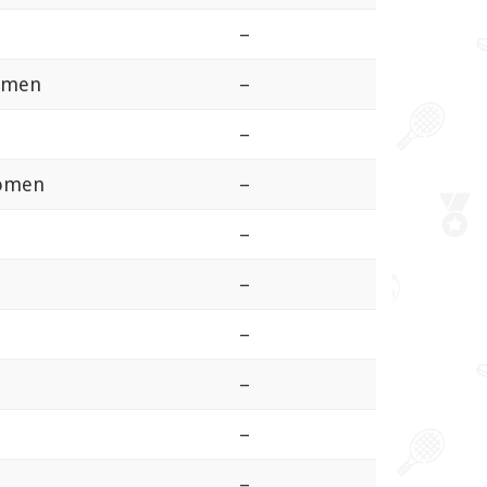
–
omen
–
–
omen
–
–
–
–
–
–
–