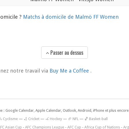
domicile ?
Matchs à domicile de Malmö FF Women
Passer au dessus
nez notre travail via
Buy Me a Coffee
.
ue : Google Calendar, Apple Calendar, Outlook, Android, iPhone et plus encore.
🚴 Cyclisme
—
🏏 Cricket
—
🏑 Hockey
—
🏈 NFL
—
🏀 Basket-ball
FC Asian Cup
-
AFC Champions League
-
AFC Cup
-
Africa Cup of Nations
-
Arg