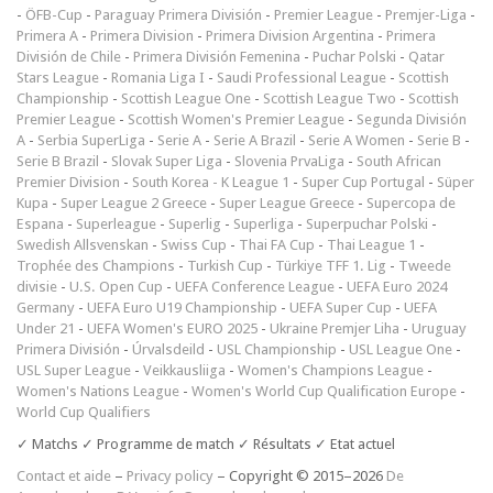
-
ÖFB-Cup
-
Paraguay Primera División
-
Premier League
-
Premjer-Liga
-
Primera A
-
Primera Division
-
Primera Division Argentina
-
Primera
División de Chile
-
Primera División Femenina
-
Puchar Polski
-
Qatar
Stars League
-
Romania Liga I
-
Saudi Professional League
-
Scottish
Championship
-
Scottish League One
-
Scottish League Two
-
Scottish
Premier League
-
Scottish Women's Premier League
-
Segunda División
A
-
Serbia SuperLiga
-
Serie A
-
Serie A Brazil
-
Serie A Women
-
Serie B
-
Serie B Brazil
-
Slovak Super Liga
-
Slovenia PrvaLiga
-
South African
Premier Division
-
South Korea - K League 1
-
Super Cup Portugal
-
Süper
Kupa
-
Super League 2 Greece
-
Super League Greece
-
Supercopa de
Espana
-
Superleague
-
Superlig
-
Superliga
-
Superpuchar Polski
-
Swedish Allsvenskan
-
Swiss Cup
-
Thai FA Cup
-
Thai League 1
-
Trophée des Champions
-
Turkish Cup
-
Türkiye TFF 1. Lig
-
Tweede
divisie
-
U.S. Open Cup
-
UEFA Conference League
-
UEFA Euro 2024
Germany
-
UEFA Euro U19 Championship
-
UEFA Super Cup
-
UEFA
Under 21
-
UEFA Women's EURO 2025
-
Ukraine Premjer Liha
-
Uruguay
Primera División
-
Úrvalsdeild
-
USL Championship
-
USL League One
-
USL Super League
-
Veikkausliiga
-
Women's Champions League
-
Women's Nations League
-
Women's World Cup Qualification Europe
-
World Cup Qualifiers
✓ Matchs ✓ Programme de match ✓ Résultats ✓ Etat actuel
Contact et aide
–
Privacy policy
– Copyright © 2015–2026
De