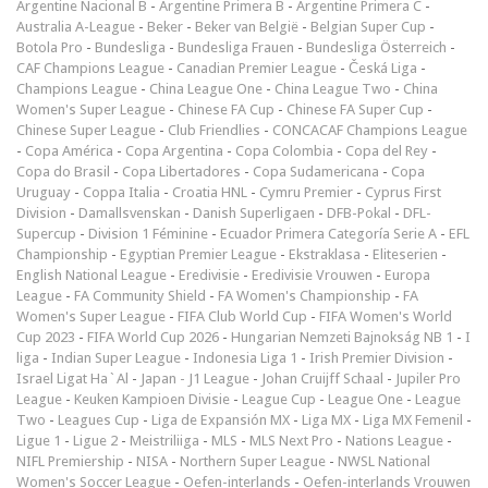
Argentine Nacional B
-
Argentine Primera B
-
Argentine Primera C
-
Australia A-League
-
Beker
-
Beker van België
-
Belgian Super Cup
-
Botola Pro
-
Bundesliga
-
Bundesliga Frauen
-
Bundesliga Österreich
-
CAF Champions League
-
Canadian Premier League
-
Česká Liga
-
Champions League
-
China League One
-
China League Two
-
China
Women's Super League
-
Chinese FA Cup
-
Chinese FA Super Cup
-
Chinese Super League
-
Club Friendlies
-
CONCACAF Champions League
-
Copa América
-
Copa Argentina
-
Copa Colombia
-
Copa del Rey
-
Copa do Brasil
-
Copa Libertadores
-
Copa Sudamericana
-
Copa
Uruguay
-
Coppa Italia
-
Croatia HNL
-
Cymru Premier
-
Cyprus First
Division
-
Damallsvenskan
-
Danish Superligaen
-
DFB-Pokal
-
DFL-
Supercup
-
Division 1 Féminine
-
Ecuador Primera Categoría Serie A
-
EFL
Championship
-
Egyptian Premier League
-
Ekstraklasa
-
Eliteserien
-
English National League
-
Eredivisie
-
Eredivisie Vrouwen
-
Europa
League
-
FA Community Shield
-
FA Women's Championship
-
FA
Women's Super League
-
FIFA Club World Cup
-
FIFA Women's World
Cup 2023
-
FIFA World Cup 2026
-
Hungarian Nemzeti Bajnokság NB 1
-
I
liga
-
Indian Super League
-
Indonesia Liga 1
-
Irish Premier Division
-
Israel Ligat Ha`Al
-
Japan - J1 League
-
Johan Cruijff Schaal
-
Jupiler Pro
League
-
Keuken Kampioen Divisie
-
League Cup
-
League One
-
League
Two
-
Leagues Cup
-
Liga de Expansión MX
-
Liga MX
-
Liga MX Femenil
-
Ligue 1
-
Ligue 2
-
Meistriliiga
-
MLS
-
MLS Next Pro
-
Nations League
-
NIFL Premiership
-
NISA
-
Northern Super League
-
NWSL National
Women's Soccer League
-
Oefen-interlands
-
Oefen-interlands Vrouwen