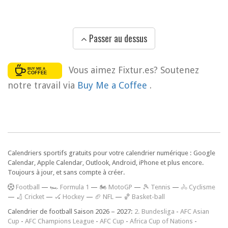
Passer au dessus
Vous aimez Fixtur.es? Soutenez
notre travail via
Buy Me a Coffee
.
Calendriers sportifs gratuits pour votre calendrier numérique : Google
Calendar, Apple Calendar, Outlook, Android, iPhone et plus encore.
Toujours à jour, et sans compte à créer.
F
ootball
—
🏎️ Formula 1
—
🏍 MotoGP
—
🎾 Tennis
—
🚴 Cyclisme
—
🏏 Cricket
—
🏑 Hockey
—
🏈 NFL
—
🏀 Basket-ball
Calendrier de football Saison 2026 – 2027:
2. Bundesliga
-
AFC Asian
Cup
-
AFC Champions League
-
AFC Cup
-
Africa Cup of Nations
-