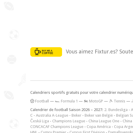
Vous aimez Fixtur.es? Soute
Calendriers sportifs gratuits pour votre calendrier numériq
F
ootball
—
🏎️ Formula 1
—
🏍 MotoGP
—
🎾 Tennis
—
Calendrier de football Saison 2026 – 2027:
2. Bundesliga
-
A
C
-
Australia A-League
-
Beker
-
Beker van België
-
Belgian S
Česká Liga
-
Champions League
-
China League One
-
China
CONCACAF Champions League
-
Copa América
-
Copa Arge
HNL
-
Cymru Premier
-
Cyprus First Division
-
Damallsvensk