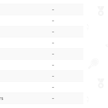
–
–
–
–
–
–
–
–
rs
–