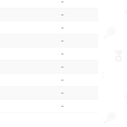
–
–
–
–
–
–
–
–
–