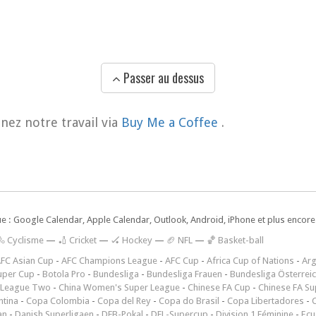
Passer au dessus
nez notre travail via
Buy Me a Coffee
.
ue : Google Calendar, Apple Calendar, Outlook, Android, iPhone et plus encore.
🚴 Cyclisme
—
🏏 Cricket
—
🏑 Hockey
—
🏈 NFL
—
🏀 Basket-ball
FC Asian Cup
-
AFC Champions League
-
AFC Cup
-
Africa Cup of Nations
-
Arg
uper Cup
-
Botola Pro
-
Bundesliga
-
Bundesliga Frauen
-
Bundesliga Österrei
 League Two
-
China Women's Super League
-
Chinese FA Cup
-
Chinese FA Su
ntina
-
Copa Colombia
-
Copa del Rey
-
Copa do Brasil
-
Copa Libertadores
-
an
-
Danish Superligaen
-
DFB-Pokal
-
DFL-Supercup
-
Division 1 Féminine
-
Ecu