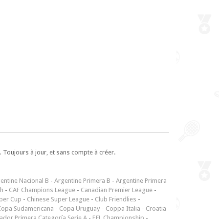
 Toujours à jour, et sans compte à créer.
entine Nacional B
-
Argentine Primera B
-
Argentine Primera
ch
-
CAF Champions League
-
Canadian Premier League
-
per Cup
-
Chinese Super League
-
Club Friendlies
-
Copa Sudamericana
-
Copa Uruguay
-
Coppa Italia
-
Croatia
ador Primera Categoría Serie A
-
EFL Championship
-