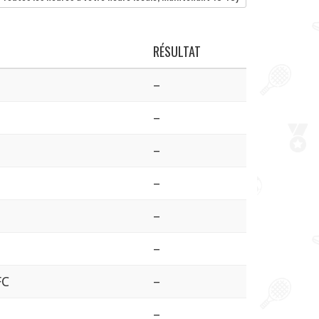
RÉSULTAT
–
–
–
–
–
–
FC
–
–