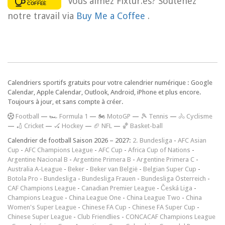
Vous aimez Fixtur.es? Soutenez
notre travail via
Buy Me a Coffee
.
Calendriers sportifs gratuits pour votre calendrier numérique : Google
Calendar, Apple Calendar, Outlook, Android, iPhone et plus encore.
Toujours à jour, et sans compte à créer.
F
ootball
—
🏎️ Formula 1
—
🏍 MotoGP
—
🎾 Tennis
—
🚴 Cyclisme
—
🏏 Cricket
—
🏑 Hockey
—
🏈 NFL
—
🏀 Basket-ball
Calendrier de football Saison 2026 – 2027:
2. Bundesliga
-
AFC Asian
Cup
-
AFC Champions League
-
AFC Cup
-
Africa Cup of Nations
-
Argentine Nacional B
-
Argentine Primera B
-
Argentine Primera C
-
Australia A-League
-
Beker
-
Beker van België
-
Belgian Super Cup
-
Botola Pro
-
Bundesliga
-
Bundesliga Frauen
-
Bundesliga Österreich
-
CAF Champions League
-
Canadian Premier League
-
Česká Liga
-
Champions League
-
China League One
-
China League Two
-
China
Women's Super League
-
Chinese FA Cup
-
Chinese FA Super Cup
-
Chinese Super League
-
Club Friendlies
-
CONCACAF Champions League