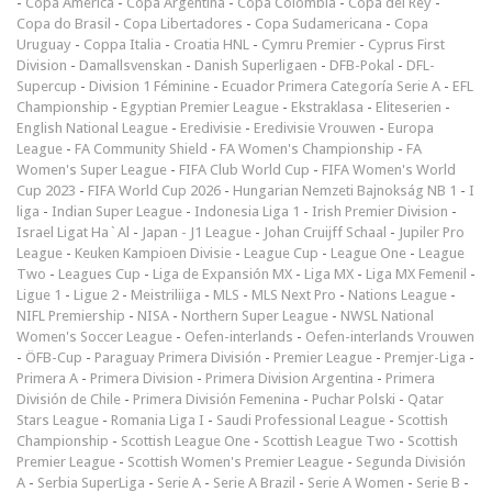
-
Copa América
-
Copa Argentina
-
Copa Colombia
-
Copa del Rey
-
Copa do Brasil
-
Copa Libertadores
-
Copa Sudamericana
-
Copa
Uruguay
-
Coppa Italia
-
Croatia HNL
-
Cymru Premier
-
Cyprus First
Division
-
Damallsvenskan
-
Danish Superligaen
-
DFB-Pokal
-
DFL-
Supercup
-
Division 1 Féminine
-
Ecuador Primera Categoría Serie A
-
EFL
Championship
-
Egyptian Premier League
-
Ekstraklasa
-
Eliteserien
-
English National League
-
Eredivisie
-
Eredivisie Vrouwen
-
Europa
League
-
FA Community Shield
-
FA Women's Championship
-
FA
Women's Super League
-
FIFA Club World Cup
-
FIFA Women's World
Cup 2023
-
FIFA World Cup 2026
-
Hungarian Nemzeti Bajnokság NB 1
-
I
liga
-
Indian Super League
-
Indonesia Liga 1
-
Irish Premier Division
-
Israel Ligat Ha`Al
-
Japan - J1 League
-
Johan Cruijff Schaal
-
Jupiler Pro
League
-
Keuken Kampioen Divisie
-
League Cup
-
League One
-
League
Two
-
Leagues Cup
-
Liga de Expansión MX
-
Liga MX
-
Liga MX Femenil
-
Ligue 1
-
Ligue 2
-
Meistriliiga
-
MLS
-
MLS Next Pro
-
Nations League
-
NIFL Premiership
-
NISA
-
Northern Super League
-
NWSL National
Women's Soccer League
-
Oefen-interlands
-
Oefen-interlands Vrouwen
-
ÖFB-Cup
-
Paraguay Primera División
-
Premier League
-
Premjer-Liga
-
Primera A
-
Primera Division
-
Primera Division Argentina
-
Primera
División de Chile
-
Primera División Femenina
-
Puchar Polski
-
Qatar
Stars League
-
Romania Liga I
-
Saudi Professional League
-
Scottish
Championship
-
Scottish League One
-
Scottish League Two
-
Scottish
Premier League
-
Scottish Women's Premier League
-
Segunda División
A
-
Serbia SuperLiga
-
Serie A
-
Serie A Brazil
-
Serie A Women
-
Serie B
-