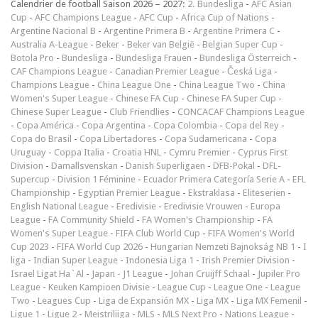
Calendrier de football Saison 2026 – 2027:
2. Bundesliga
-
AFC Asian
Cup
-
AFC Champions League
-
AFC Cup
-
Africa Cup of Nations
-
Argentine Nacional B
-
Argentine Primera B
-
Argentine Primera C
-
Australia A-League
-
Beker
-
Beker van België
-
Belgian Super Cup
-
Botola Pro
-
Bundesliga
-
Bundesliga Frauen
-
Bundesliga Österreich
-
CAF Champions League
-
Canadian Premier League
-
Česká Liga
-
Champions League
-
China League One
-
China League Two
-
China
Women's Super League
-
Chinese FA Cup
-
Chinese FA Super Cup
-
Chinese Super League
-
Club Friendlies
-
CONCACAF Champions League
-
Copa América
-
Copa Argentina
-
Copa Colombia
-
Copa del Rey
-
Copa do Brasil
-
Copa Libertadores
-
Copa Sudamericana
-
Copa
Uruguay
-
Coppa Italia
-
Croatia HNL
-
Cymru Premier
-
Cyprus First
Division
-
Damallsvenskan
-
Danish Superligaen
-
DFB-Pokal
-
DFL-
Supercup
-
Division 1 Féminine
-
Ecuador Primera Categoría Serie A
-
EFL
Championship
-
Egyptian Premier League
-
Ekstraklasa
-
Eliteserien
-
English National League
-
Eredivisie
-
Eredivisie Vrouwen
-
Europa
League
-
FA Community Shield
-
FA Women's Championship
-
FA
Women's Super League
-
FIFA Club World Cup
-
FIFA Women's World
Cup 2023
-
FIFA World Cup 2026
-
Hungarian Nemzeti Bajnokság NB 1
-
I
liga
-
Indian Super League
-
Indonesia Liga 1
-
Irish Premier Division
-
Israel Ligat Ha`Al
-
Japan - J1 League
-
Johan Cruijff Schaal
-
Jupiler Pro
League
-
Keuken Kampioen Divisie
-
League Cup
-
League One
-
League
Two
-
Leagues Cup
-
Liga de Expansión MX
-
Liga MX
-
Liga MX Femenil
-
Ligue 1
-
Ligue 2
-
Meistriliiga
-
MLS
-
MLS Next Pro
-
Nations League
-