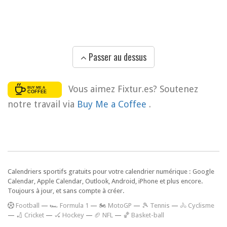
Passer au dessus
Vous aimez Fixtur.es? Soutenez
notre travail via
Buy Me a Coffee
.
Calendriers sportifs gratuits pour votre calendrier numérique : Google
Calendar, Apple Calendar, Outlook, Android, iPhone et plus encore.
Toujours à jour, et sans compte à créer.
F
ootball
—
🏎️ Formula 1
—
🏍 MotoGP
—
🎾 Tennis
—
🚴 Cyclisme
—
🏏 Cricket
—
🏑 Hockey
—
🏈 NFL
—
🏀 Basket-ball