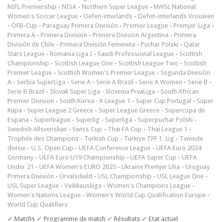
NIFL Premiership
-
NISA
-
Northern Super League
-
NWSL National
Women's Soccer League
-
Oefen-interlands
-
Oefen-interlands Vrouwen
-
ÖFB-Cup
-
Paraguay Primera División
-
Premier League
-
Premjer-Liga
-
Primera A
-
Primera Division
-
Primera Division Argentina
-
Primera
División de Chile
-
Primera División Femenina
-
Puchar Polski
-
Qatar
Stars League
-
Romania Liga I
-
Saudi Professional League
-
Scottish
Championship
-
Scottish League One
-
Scottish League Two
-
Scottish
Premier League
-
Scottish Women's Premier League
-
Segunda División
A
-
Serbia SuperLiga
-
Serie A
-
Serie A Brazil
-
Serie A Women
-
Serie B
-
Serie B Brazil
-
Slovak Super Liga
-
Slovenia PrvaLiga
-
South African
Premier Division
-
South Korea - K League 1
-
Super Cup Portugal
-
Süper
Kupa
-
Super League 2 Greece
-
Super League Greece
-
Supercopa de
Espana
-
Superleague
-
Superlig
-
Superliga
-
Superpuchar Polski
-
Swedish Allsvenskan
-
Swiss Cup
-
Thai FA Cup
-
Thai League 1
-
Trophée des Champions
-
Turkish Cup
-
Türkiye TFF 1. Lig
-
Tweede
divisie
-
U.S. Open Cup
-
UEFA Conference League
-
UEFA Euro 2024
Germany
-
UEFA Euro U19 Championship
-
UEFA Super Cup
-
UEFA
Under 21
-
UEFA Women's EURO 2025
-
Ukraine Premjer Liha
-
Uruguay
Primera División
-
Úrvalsdeild
-
USL Championship
-
USL League One
-
USL Super League
-
Veikkausliiga
-
Women's Champions League
-
Women's Nations League
-
Women's World Cup Qualification Europe
-
World Cup Qualifiers
✓ Matchs ✓ Programme de match ✓ Résultats ✓ Etat actuel