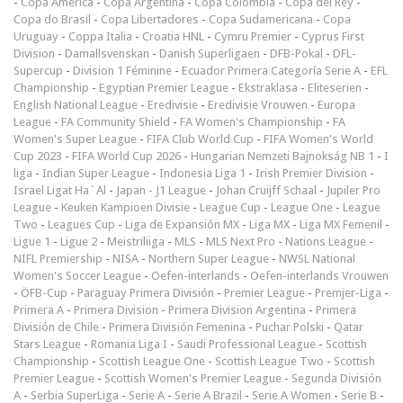
-
Copa América
-
Copa Argentina
-
Copa Colombia
-
Copa del Rey
-
Copa do Brasil
-
Copa Libertadores
-
Copa Sudamericana
-
Copa
Uruguay
-
Coppa Italia
-
Croatia HNL
-
Cymru Premier
-
Cyprus First
Division
-
Damallsvenskan
-
Danish Superligaen
-
DFB-Pokal
-
DFL-
Supercup
-
Division 1 Féminine
-
Ecuador Primera Categoría Serie A
-
EFL
Championship
-
Egyptian Premier League
-
Ekstraklasa
-
Eliteserien
-
English National League
-
Eredivisie
-
Eredivisie Vrouwen
-
Europa
League
-
FA Community Shield
-
FA Women's Championship
-
FA
Women's Super League
-
FIFA Club World Cup
-
FIFA Women's World
Cup 2023
-
FIFA World Cup 2026
-
Hungarian Nemzeti Bajnokság NB 1
-
I
liga
-
Indian Super League
-
Indonesia Liga 1
-
Irish Premier Division
-
Israel Ligat Ha`Al
-
Japan - J1 League
-
Johan Cruijff Schaal
-
Jupiler Pro
League
-
Keuken Kampioen Divisie
-
League Cup
-
League One
-
League
Two
-
Leagues Cup
-
Liga de Expansión MX
-
Liga MX
-
Liga MX Femenil
-
Ligue 1
-
Ligue 2
-
Meistriliiga
-
MLS
-
MLS Next Pro
-
Nations League
-
NIFL Premiership
-
NISA
-
Northern Super League
-
NWSL National
Women's Soccer League
-
Oefen-interlands
-
Oefen-interlands Vrouwen
-
ÖFB-Cup
-
Paraguay Primera División
-
Premier League
-
Premjer-Liga
-
Primera A
-
Primera Division
-
Primera Division Argentina
-
Primera
División de Chile
-
Primera División Femenina
-
Puchar Polski
-
Qatar
Stars League
-
Romania Liga I
-
Saudi Professional League
-
Scottish
Championship
-
Scottish League One
-
Scottish League Two
-
Scottish
Premier League
-
Scottish Women's Premier League
-
Segunda División
A
-
Serbia SuperLiga
-
Serie A
-
Serie A Brazil
-
Serie A Women
-
Serie B
-