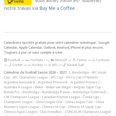
Vous aimez Fixtur.es? Soutenez
notre travail via
Buy Me a Coffee
.
Calendriers sportifs gratuits pour votre calendrier numérique : Google
Calendar, Apple Calendar, Outlook, Android, iPhone et plus encore.
Toujours à jour, et sans compte à créer.
F
ootball
—
🏎️ Formula 1
—
🏍 MotoGP
—
🎾 Tennis
—
🚴 Cyclisme
—
🏏 Cricket
—
🏑 Hockey
—
🏈 NFL
—
🏀 Basket-ball
Calendrier de football Saison 2026 – 2027:
2. Bundesliga
-
AFC Asian
Cup
-
AFC Champions League
-
AFC Cup
-
Africa Cup of Nations
-
Argentine Nacional B
-
Argentine Primera B
-
Argentine Primera C
-
Australia A-League
-
Beker
-
Beker van België
-
Belgian Super Cup
-
Botola Pro
-
Bundesliga
-
Bundesliga Frauen
-
Bundesliga Österreich
-
CAF Champions League
-
Canadian Premier League
-
Česká Liga
-
Champions League
-
China League One
-
China League Two
-
China
Women's Super League
-
Chinese FA Cup
-
Chinese FA Super Cup
-
Chinese Super League
-
Club Friendlies
-
CONCACAF Champions League