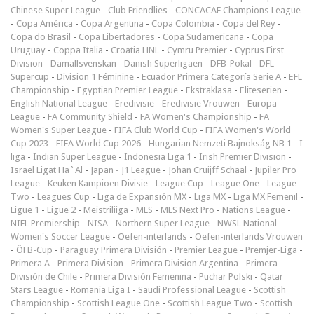
Chinese Super League
-
Club Friendlies
-
CONCACAF Champions League
-
Copa América
-
Copa Argentina
-
Copa Colombia
-
Copa del Rey
-
Copa do Brasil
-
Copa Libertadores
-
Copa Sudamericana
-
Copa
Uruguay
-
Coppa Italia
-
Croatia HNL
-
Cymru Premier
-
Cyprus First
Division
-
Damallsvenskan
-
Danish Superligaen
-
DFB-Pokal
-
DFL-
Supercup
-
Division 1 Féminine
-
Ecuador Primera Categoría Serie A
-
EFL
Championship
-
Egyptian Premier League
-
Ekstraklasa
-
Eliteserien
-
English National League
-
Eredivisie
-
Eredivisie Vrouwen
-
Europa
League
-
FA Community Shield
-
FA Women's Championship
-
FA
Women's Super League
-
FIFA Club World Cup
-
FIFA Women's World
Cup 2023
-
FIFA World Cup 2026
-
Hungarian Nemzeti Bajnokság NB 1
-
I
liga
-
Indian Super League
-
Indonesia Liga 1
-
Irish Premier Division
-
Israel Ligat Ha`Al
-
Japan - J1 League
-
Johan Cruijff Schaal
-
Jupiler Pro
League
-
Keuken Kampioen Divisie
-
League Cup
-
League One
-
League
Two
-
Leagues Cup
-
Liga de Expansión MX
-
Liga MX
-
Liga MX Femenil
-
Ligue 1
-
Ligue 2
-
Meistriliiga
-
MLS
-
MLS Next Pro
-
Nations League
-
NIFL Premiership
-
NISA
-
Northern Super League
-
NWSL National
Women's Soccer League
-
Oefen-interlands
-
Oefen-interlands Vrouwen
-
ÖFB-Cup
-
Paraguay Primera División
-
Premier League
-
Premjer-Liga
-
Primera A
-
Primera Division
-
Primera Division Argentina
-
Primera
División de Chile
-
Primera División Femenina
-
Puchar Polski
-
Qatar
Stars League
-
Romania Liga I
-
Saudi Professional League
-
Scottish
Championship
-
Scottish League One
-
Scottish League Two
-
Scottish