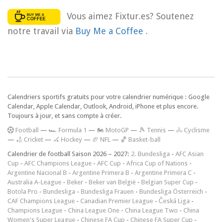
Vous aimez Fixtur.es? Soutenez
notre travail via
Buy Me a Coffee
.
Calendriers sportifs gratuits pour votre calendrier numérique : Google
Calendar, Apple Calendar, Outlook, Android, iPhone et plus encore.
Toujours à jour, et sans compte à créer.
F
ootball
—
🏎️ Formula 1
—
🏍 MotoGP
—
🎾 Tennis
—
🚴 Cyclisme
—
🏏 Cricket
—
🏑 Hockey
—
🏈 NFL
—
🏀 Basket-ball
Calendrier de football Saison 2026 – 2027:
2. Bundesliga
-
AFC Asian
Cup
-
AFC Champions League
-
AFC Cup
-
Africa Cup of Nations
-
Argentine Nacional B
-
Argentine Primera B
-
Argentine Primera C
-
Australia A-League
-
Beker
-
Beker van België
-
Belgian Super Cup
-
Botola Pro
-
Bundesliga
-
Bundesliga Frauen
-
Bundesliga Österreich
-
CAF Champions League
-
Canadian Premier League
-
Česká Liga
-
Champions League
-
China League One
-
China League Two
-
China
Women's Super League
-
Chinese FA Cup
-
Chinese FA Super Cup
-