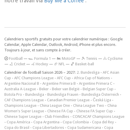
notre travail via
Buy Me a Coffee
.
Calendriers sportifs gratuits pour votre calendrier numérique : Google
Calendar, Apple Calendar, Outlook, Android, iPhone et plus encore.
Toujours à jour, et sans compte à créer.
F
ootball
—
🏎️ Formula 1
—
🏍 MotoGP
—
🎾 Tennis
—
🚴 Cyclisme
—
🏏 Cricket
—
🏑 Hockey
—
🏈 NFL
—
🏀 Basket-ball
Calendrier de football Saison 2026 – 2027:
2. Bundesliga
-
AFC Asian
Cup
-
AFC Champions League
-
AFC Cup
-
Africa Cup of Nations
-
Argentine Nacional B
-
Argentine Primera B
-
Argentine Primera C
-
Australia A-League
-
Beker
-
Beker van België
-
Belgian Super Cup
-
Botola Pro
-
Bundesliga
-
Bundesliga Frauen
-
Bundesliga Österreich
-
CAF Champions League
-
Canadian Premier League
-
Česká Liga
-
Champions League
-
China League One
-
China League Two
-
China
Women's Super League
-
Chinese FA Cup
-
Chinese FA Super Cup
-
Chinese Super League
-
Club Friendlies
-
CONCACAF Champions League
-
Copa América
-
Copa Argentina
-
Copa Colombia
-
Copa del Rey
-
Copa do Brasil
-
Copa Libertadores
-
Copa Sudamericana
-
Copa