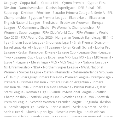
Uruguay
-
Coppa Italia
-
Croatia HNL
-
Cymru Premier
-
Cyprus First
Division
-
Damallsvenskan
-
Danish Superligaen
-
DFB-Pokal
-
DFL-
Supercup
-
Division 1 Féminine
-
Ecuador Primera Categoría Serie A
-
EFL
Championship
-
Egyptian Premier League
-
Ekstraklasa
-
Eliteserien
-
English National League
-
Eredivisie
-
Eredivisie Vrouwen
-
Europa
League
-
FA Community Shield
-
FA Women's Championship
-
FA
Women's Super League
-
FIFA Club World Cup
-
FIFA Women's World
Cup 2023
-
FIFA World Cup 2026
-
Hungarian Nemzeti Bajnokság NB 1
-
I
liga
-
Indian Super League
-
Indonesia Liga 1
-
Irish Premier Division
-
Israel Ligat Ha`Al
-
Japan - J1 League
-
Johan Cruijff Schaal
-
Jupiler Pro
League
-
Keuken Kampioen Divisie
-
League Cup
-
League One
-
League
Two
-
Leagues Cup
-
Liga de Expansión MX
-
Liga MX
-
Liga MX Femenil
-
Ligue 1
-
Ligue 2
-
Meistriliiga
-
MLS
-
MLS Next Pro
-
Nations League
-
NIFL Premiership
-
NISA
-
Northern Super League
-
NWSL National
Women's Soccer League
-
Oefen-interlands
-
Oefen-interlands Vrouwen
-
ÖFB-Cup
-
Paraguay Primera División
-
Premier League
-
Premjer-Liga
-
Primera A
-
Primera Division
-
Primera Division Argentina
-
Primera
División de Chile
-
Primera División Femenina
-
Puchar Polski
-
Qatar
Stars League
-
Romania Liga I
-
Saudi Professional League
-
Scottish
Championship
-
Scottish League One
-
Scottish League Two
-
Scottish
Premier League
-
Scottish Women's Premier League
-
Segunda División
A
-
Serbia SuperLiga
-
Serie A
-
Serie A Brazil
-
Serie A Women
-
Serie B
-
Serie B Brazil
-
Slovak Super Liga
-
Slovenia PrvaLiga
-
South African
Premier Division
-
South Korea - K League 1
-
Super Cup Portugal
-
Süper