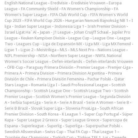
English National League
-
Eredivisie
-
Eredivisie Vrouwen
-
Europa
League
-
FA Community Shield
-
FA Women's Championship
-
FA
Women's Super League
-
FIFA Club World Cup
-
FIFA Women's World
Cup 2023
-
FIFA World Cup 2026
-
Hungarian Nemzeti Bajnokság NB 1
-
I
liga
-
Indian Super League
-
Indonesia Liga 1
-
Irish Premier Division
-
Israel Ligat Ha`Al
-
Japan - J1 League
-
Johan Cruijff Schaal
-
Jupiler Pro
League
-
Keuken Kampioen Divisie
-
League Cup
-
League One
-
League
Two
-
Leagues Cup
-
Liga de Expansión MX
-
Liga MX
-
Liga MX Femenil
-
Ligue 1
-
Ligue 2
-
Meistriliiga
-
MLS
-
MLS Next Pro
-
Nations League
-
NIFL Premiership
-
NISA
-
Northern Super League
-
NWSL National
Women's Soccer League
-
Oefen-interlands
-
Oefen-interlands Vrouwen
-
ÖFB-Cup
-
Paraguay Primera División
-
Premier League
-
Premjer-Liga
-
Primera A
-
Primera Division
-
Primera Division Argentina
-
Primera
División de Chile
-
Primera División Femenina
-
Puchar Polski
-
Qatar
Stars League
-
Romania Liga I
-
Saudi Professional League
-
Scottish
Championship
-
Scottish League One
-
Scottish League Two
-
Scottish
Premier League
-
Scottish Women's Premier League
-
Segunda División
A
-
Serbia SuperLiga
-
Serie A
-
Serie A Brazil
-
Serie A Women
-
Serie B
-
Serie B Brazil
-
Slovak Super Liga
-
Slovenia PrvaLiga
-
South African
Premier Division
-
South Korea - K League 1
-
Super Cup Portugal
-
Süper
Kupa
-
Super League 2 Greece
-
Super League Greece
-
Supercopa de
Espana
-
Superleague
-
Superlig
-
Superliga
-
Superpuchar Polski
-
Swedish Allsvenskan
-
Swiss Cup
-
Thai FA Cup
-
Thai League 1
-
Trophée des Champions
-
Turkish Cup
-
Türkiye TFF 1. Lig
-
Tweede