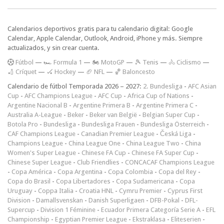
Calendarios deportivos gratis para tu calendario digital: Google
Calendar, Apple Calendar, Outlook, Android, iPhone y más. Siempre
actualizados, y sin crear cuenta.
F
útbol
—
🏎️ Formula 1
—
🏍 MotoGP
—
🎾 Tenis
—
🚴 Ciclismo
—
🏏 Críquet
—
🏑 Hockey
—
🏈 NFL
—
🏀 Baloncesto
Calendario de fútbol Temporada 2026 – 2027:
2. Bundesliga
-
AFC Asian
Cup
-
AFC Champions League
-
AFC Cup
-
Africa Cup of Nations
-
Argentine Nacional B
-
Argentine Primera B
-
Argentine Primera C
-
Australia A-League
-
Beker
-
Beker van België
-
Belgian Super Cup
-
Botola Pro
-
Bundesliga
-
Bundesliga Frauen
-
Bundesliga Österreich
-
CAF Champions League
-
Canadian Premier League
-
Česká Liga
-
Champions League
-
China League One
-
China League Two
-
China
Women's Super League
-
Chinese FA Cup
-
Chinese FA Super Cup
-
Chinese Super League
-
Club Friendlies
-
CONCACAF Champions League
-
Copa América
-
Copa Argentina
-
Copa Colombia
-
Copa del Rey
-
Copa do Brasil
-
Copa Libertadores
-
Copa Sudamericana
-
Copa
Uruguay
-
Coppa Italia
-
Croatia HNL
-
Cymru Premier
-
Cyprus First
Division
-
Damallsvenskan
-
Danish Superligaen
-
DFB-Pokal
-
DFL-
Supercup
-
Division 1 Féminine
-
Ecuador Primera Categoría Serie A
-
EFL
Championship
-
Egyptian Premier League
-
Ekstraklasa
-
Eliteserien
-