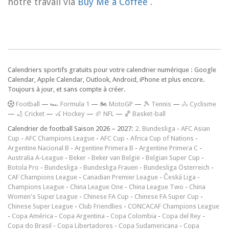
notre travail via
Buy Me a Coffee
.
Calendriers sportifs gratuits pour votre calendrier numérique : Google
Calendar, Apple Calendar, Outlook, Android, iPhone et plus encore.
Toujours à jour, et sans compte à créer.
F
ootball
—
🏎️ Formula 1
—
🏍 MotoGP
—
🎾 Tennis
—
🚴 Cyclisme
—
🏏 Cricket
—
🏑 Hockey
—
🏈 NFL
—
🏀 Basket-ball
Calendrier de football Saison 2026 – 2027:
2. Bundesliga
-
AFC Asian
Cup
-
AFC Champions League
-
AFC Cup
-
Africa Cup of Nations
-
Argentine Nacional B
-
Argentine Primera B
-
Argentine Primera C
-
Australia A-League
-
Beker
-
Beker van België
-
Belgian Super Cup
-
Botola Pro
-
Bundesliga
-
Bundesliga Frauen
-
Bundesliga Österreich
-
CAF Champions League
-
Canadian Premier League
-
Česká Liga
-
Champions League
-
China League One
-
China League Two
-
China
Women's Super League
-
Chinese FA Cup
-
Chinese FA Super Cup
-
Chinese Super League
-
Club Friendlies
-
CONCACAF Champions League
-
Copa América
-
Copa Argentina
-
Copa Colombia
-
Copa del Rey
-
Copa do Brasil
-
Copa Libertadores
-
Copa Sudamericana
-
Copa