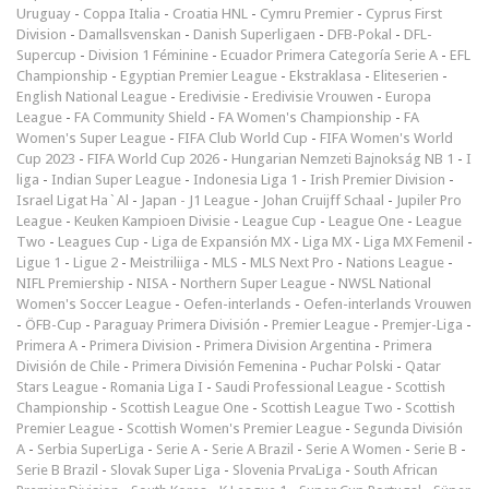
Uruguay
-
Coppa Italia
-
Croatia HNL
-
Cymru Premier
-
Cyprus First
Division
-
Damallsvenskan
-
Danish Superligaen
-
DFB-Pokal
-
DFL-
Supercup
-
Division 1 Féminine
-
Ecuador Primera Categoría Serie A
-
EFL
Championship
-
Egyptian Premier League
-
Ekstraklasa
-
Eliteserien
-
English National League
-
Eredivisie
-
Eredivisie Vrouwen
-
Europa
League
-
FA Community Shield
-
FA Women's Championship
-
FA
Women's Super League
-
FIFA Club World Cup
-
FIFA Women's World
Cup 2023
-
FIFA World Cup 2026
-
Hungarian Nemzeti Bajnokság NB 1
-
I
liga
-
Indian Super League
-
Indonesia Liga 1
-
Irish Premier Division
-
Israel Ligat Ha`Al
-
Japan - J1 League
-
Johan Cruijff Schaal
-
Jupiler Pro
League
-
Keuken Kampioen Divisie
-
League Cup
-
League One
-
League
Two
-
Leagues Cup
-
Liga de Expansión MX
-
Liga MX
-
Liga MX Femenil
-
Ligue 1
-
Ligue 2
-
Meistriliiga
-
MLS
-
MLS Next Pro
-
Nations League
-
NIFL Premiership
-
NISA
-
Northern Super League
-
NWSL National
Women's Soccer League
-
Oefen-interlands
-
Oefen-interlands Vrouwen
-
ÖFB-Cup
-
Paraguay Primera División
-
Premier League
-
Premjer-Liga
-
Primera A
-
Primera Division
-
Primera Division Argentina
-
Primera
División de Chile
-
Primera División Femenina
-
Puchar Polski
-
Qatar
Stars League
-
Romania Liga I
-
Saudi Professional League
-
Scottish
Championship
-
Scottish League One
-
Scottish League Two
-
Scottish
Premier League
-
Scottish Women's Premier League
-
Segunda División
A
-
Serbia SuperLiga
-
Serie A
-
Serie A Brazil
-
Serie A Women
-
Serie B
-
Serie B Brazil
-
Slovak Super Liga
-
Slovenia PrvaLiga
-
South African