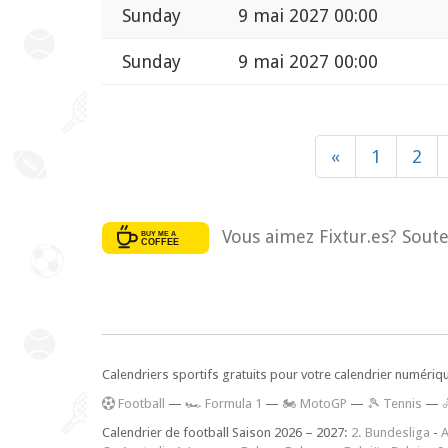
Sunday
9 mai 2027 00:00
Sunday
9 mai 2027 00:00
«
1
2
Vous aimez Fixtur.es? Soute
Calendriers sportifs gratuits pour votre calendrier numériq
F
ootball
—
🏎️ Formula 1
—
🏍 MotoGP
—
🎾 Tennis
—
Calendrier de football Saison 2026 – 2027:
2. Bundesliga
-
A