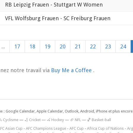
RB Leipzig Frauen - Stuttgart W Women
VFL Wolfsburg Frauen - SC Freiburg Frauen
...
17
18
19
20
21
22
23
24
nez notre travail via
Buy Me a Coffee
.
ue : Google Calendar, Apple Calendar, Outlook, Android, iPhone et plus encore.
🚴 Cyclisme
—
🏏 Cricket
—
🏑 Hockey
—
🏈 NFL
—
🏀 Basket-ball
FC Asian Cup
-
AFC Champions League
-
AFC Cup
-
Africa Cup of Nations
-
Arg