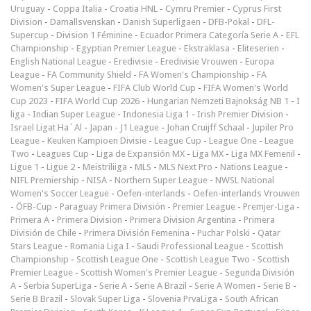
Uruguay
-
Coppa Italia
-
Croatia HNL
-
Cymru Premier
-
Cyprus First
Division
-
Damallsvenskan
-
Danish Superligaen
-
DFB-Pokal
-
DFL-
Supercup
-
Division 1 Féminine
-
Ecuador Primera Categoría Serie A
-
EFL
Championship
-
Egyptian Premier League
-
Ekstraklasa
-
Eliteserien
-
English National League
-
Eredivisie
-
Eredivisie Vrouwen
-
Europa
League
-
FA Community Shield
-
FA Women's Championship
-
FA
Women's Super League
-
FIFA Club World Cup
-
FIFA Women's World
Cup 2023
-
FIFA World Cup 2026
-
Hungarian Nemzeti Bajnokság NB 1
-
I
liga
-
Indian Super League
-
Indonesia Liga 1
-
Irish Premier Division
-
Israel Ligat Ha`Al
-
Japan - J1 League
-
Johan Cruijff Schaal
-
Jupiler Pro
League
-
Keuken Kampioen Divisie
-
League Cup
-
League One
-
League
Two
-
Leagues Cup
-
Liga de Expansión MX
-
Liga MX
-
Liga MX Femenil
-
Ligue 1
-
Ligue 2
-
Meistriliiga
-
MLS
-
MLS Next Pro
-
Nations League
-
NIFL Premiership
-
NISA
-
Northern Super League
-
NWSL National
Women's Soccer League
-
Oefen-interlands
-
Oefen-interlands Vrouwen
-
ÖFB-Cup
-
Paraguay Primera División
-
Premier League
-
Premjer-Liga
-
Primera A
-
Primera Division
-
Primera Division Argentina
-
Primera
División de Chile
-
Primera División Femenina
-
Puchar Polski
-
Qatar
Stars League
-
Romania Liga I
-
Saudi Professional League
-
Scottish
Championship
-
Scottish League One
-
Scottish League Two
-
Scottish
Premier League
-
Scottish Women's Premier League
-
Segunda División
A
-
Serbia SuperLiga
-
Serie A
-
Serie A Brazil
-
Serie A Women
-
Serie B
-
Serie B Brazil
-
Slovak Super Liga
-
Slovenia PrvaLiga
-
South African