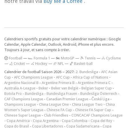
notre travail via
Buy Me a Coffee
.
Calendriers sportifs gratuits pour votre calendrier numérique : Google
Calendar, Apple Calendar, Outlook, Android, iPhone et plus encore.
Toujours à jour, et sans compte à créer.
F
ootball
—
🏎️ Formula 1
—
🏍 MotoGP
—
🎾 Tennis
—
🚴 Cyclisme
—
🏏 Cricket
—
🏑 Hockey
—
🏈 NFL
—
🏀 Basket-ball
Calendrier de football Saison 2026 – 2027:
2. Bundesliga
-
AFC Asian
Cup
-
AFC Champions League
-
AFC Cup
-
Africa Cup of Nations
-
Argentine Nacional B
-
Argentine Primera B
-
Argentine Primera C
-
Australia A-League
-
Beker
-
Beker van België
-
Belgian Super Cup
-
Botola Pro
-
Bundesliga
-
Bundesliga Frauen
-
Bundesliga Österreich
-
CAF Champions League
-
Canadian Premier League
-
Česká Liga
-
Champions League
-
China League One
-
China League Two
-
China
Women's Super League
-
Chinese FA Cup
-
Chinese FA Super Cup
-
Chinese Super League
-
Club Friendlies
-
CONCACAF Champions League
-
Copa América
-
Copa Argentina
-
Copa Colombia
-
Copa del Rey
-
Copa do Brasil
-
Copa Libertadores
-
Copa Sudamericana
-
Copa