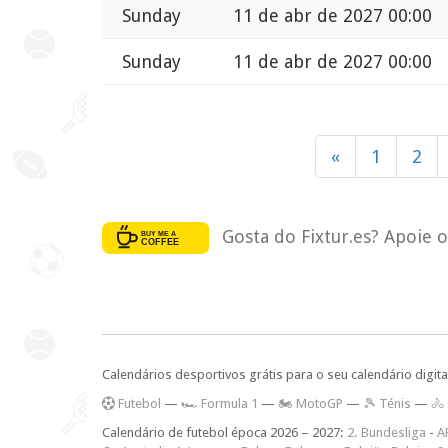
Sunday
11 de abr de 2027 00:00
Sunday
11 de abr de 2027 00:00
«
1
2
Gosta do Fixtur.es? Apoie 
Calendários desportivos grátis para o seu calendário digita
F
utebol
—
🏎️ Formula 1
—
🏍 MotoGP
—
🎾 Ténis
—
🚴
Calendário de futebol época 2026 – 2027:
2. Bundesliga
-
A