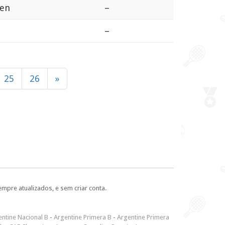
uen
–
–
25
26
»
empre atualizados, e sem criar conta.
ntine Nacional B
-
Argentine Primera B
-
Argentine Primera