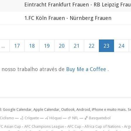
Eintracht Frankfurt Frauen - RB Leipzig Fra
1.FC Köln Frauen - Nürnberg Frauen
...
17
18
19
20
21
22
23
24
o nosso trabalho através de
Buy Me a Coffee
.
l: Google Calendar, Apple Calendar, Outlook, Android, iPhone e muito mais. S
 Ciclismo
—
🏏 Críquete
—
🏑 Hóquei
—
🏈 NFL
—
🏀 Basquetebol
FC Asian Cup
-
AFC Champions League
-
AFC Cup
-
Africa Cup of Nations
-
Arge