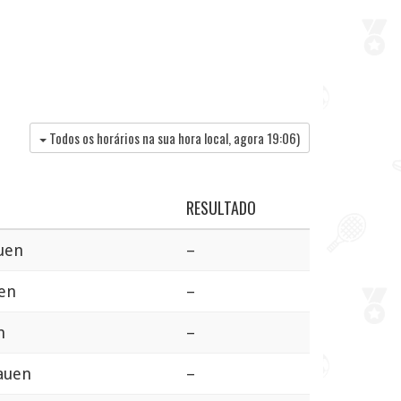
Todos os horários na sua hora local, agora
19:06
)
RESULTADO
uen
–
uen
–
n
–
auen
–