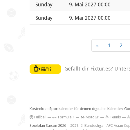
Sunday
9. Mai 2027 00:00
Sunday
9. Mai 2027 00:00
«
1
2
Gefällt dir Fixtur.es? Unte
Kostenlose Sportkalender für deinen digitalen Kalender: Go
F
ußball
—
🏎️ Formula 1
—
🏍 MotoGP
—
🎾 Tennis
—

Spielplan Saison 2026 – 2027:
2. Bundesliga
-
AFC Asian Cu