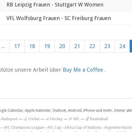
RB Leipzig Frauen - Stuttgart W Women
VFL Wolfsburg Frauen - SC Freiburg Frauen
...
17
18
19
20
21
22
23
24
rstütze unsere Arbeit über
Buy Me a Coffee
.
ogle Calendar, Apple Kalender, Outlook, Android, iPhone und mehr. Immer aktue
 Radsport
—
🏏 Cricket
—
🏑 Hockey
—
🏈 NFL
—
🏀 Basketball
p
-
AFC Champions League
-
AFC Cup
-
Africa Cup of Nations
-
Argentine Nacio