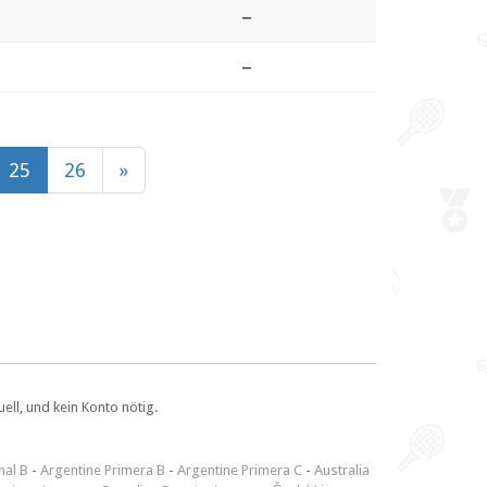
–
–
25
26
»
ll, und kein Konto nötig.
nal B
-
Argentine Primera B
-
Argentine Primera C
-
Australia