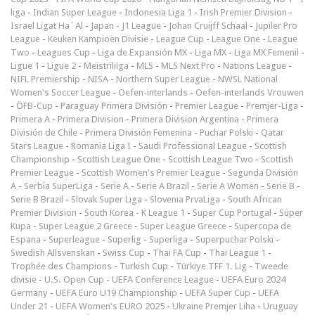
liga
-
Indian Super League
-
Indonesia Liga 1
-
Irish Premier Division
-
Israel Ligat Ha`Al
-
Japan - J1 League
-
Johan Cruijff Schaal
-
Jupiler Pro
League
-
Keuken Kampioen Divisie
-
League Cup
-
League One
-
League
Two
-
Leagues Cup
-
Liga de Expansión MX
-
Liga MX
-
Liga MX Femenil
-
Ligue 1
-
Ligue 2
-
Meistriliiga
-
MLS
-
MLS Next Pro
-
Nations League
-
NIFL Premiership
-
NISA
-
Northern Super League
-
NWSL National
Women's Soccer League
-
Oefen-interlands
-
Oefen-interlands Vrouwen
-
ÖFB-Cup
-
Paraguay Primera División
-
Premier League
-
Premjer-Liga
-
Primera A
-
Primera Division
-
Primera Division Argentina
-
Primera
División de Chile
-
Primera División Femenina
-
Puchar Polski
-
Qatar
Stars League
-
Romania Liga I
-
Saudi Professional League
-
Scottish
Championship
-
Scottish League One
-
Scottish League Two
-
Scottish
Premier League
-
Scottish Women's Premier League
-
Segunda División
A
-
Serbia SuperLiga
-
Serie A
-
Serie A Brazil
-
Serie A Women
-
Serie B
-
Serie B Brazil
-
Slovak Super Liga
-
Slovenia PrvaLiga
-
South African
Premier Division
-
South Korea - K League 1
-
Super Cup Portugal
-
Süper
Kupa
-
Super League 2 Greece
-
Super League Greece
-
Supercopa de
Espana
-
Superleague
-
Superlig
-
Superliga
-
Superpuchar Polski
-
Swedish Allsvenskan
-
Swiss Cup
-
Thai FA Cup
-
Thai League 1
-
Trophée des Champions
-
Turkish Cup
-
Türkiye TFF 1. Lig
-
Tweede
divisie
-
U.S. Open Cup
-
UEFA Conference League
-
UEFA Euro 2024
Germany
-
UEFA Euro U19 Championship
-
UEFA Super Cup
-
UEFA
Under 21
-
UEFA Women's EURO 2025
-
Ukraine Premjer Liha
-
Uruguay