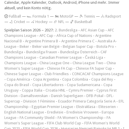
Calendar, Apple Kalender, Outlook, Android, iPhone und mehr. Immer
aktuell, und kein Konto nötig.
F
ußball
—
🏎️ Formula 1
—
🏍 MotoGP
—
🎾 Tennis
—
🚴 Radsport
—
🏏 Cricket
—
🏑 Hockey
—
🏈 NFL
—
🏀 Basketball
Spielplan Saison 2026 – 2027:
2. Bundesliga
-
AFC Asian Cup
-
AFC
Champions League
-
AFC Cup
-
Africa Cup of Nations
-
Argentine
Nacional B
-
Argentine Primera B
-
Argentine Primera C
-
Australia A-
League
-
Beker
-
Beker van België
-
Belgian Super Cup
-
Botola Pro
-
Bundesliga
-
Bundesliga Frauen
-
Bundesliga Österreich
-
CAF
Champions League
-
Canadian Premier League
-
Česká Liga
-
Champions League
-
China League One
-
China League Two
-
China
Women's Super League
-
Chinese FA Cup
-
Chinese FA Super Cup
-
Chinese Super League
-
Club Friendlies
-
CONCACAF Champions League
-
Copa América
-
Copa Argentina
-
Copa Colombia
-
Copa del Rey
-
Copa do Brasil
-
Copa Libertadores
-
Copa Sudamericana
-
Copa
Uruguay
-
Coppa Italia
-
Croatia HNL
-
Cymru Premier
-
Cyprus First
Division
-
Damallsvenskan
-
Danish Superligaen
-
DFB-Pokal
-
DFL-
Supercup
-
Division 1 Féminine
-
Ecuador Primera Categoría Serie A
-
EFL
Championship
-
Egyptian Premier League
-
Ekstraklasa
-
Eliteserien
-
English National League
-
Eredivisie
-
Eredivisie Vrouwen
-
Europa
League
-
FA Community Shield
-
FA Women's Championship
-
FA
Women's Super League
-
FIFA Club World Cup
-
FIFA Women's World
Cup 2023
-
FIFA World Cup 2026
-
Hungarian Nemzeti Bajnokság NB 1
-
I