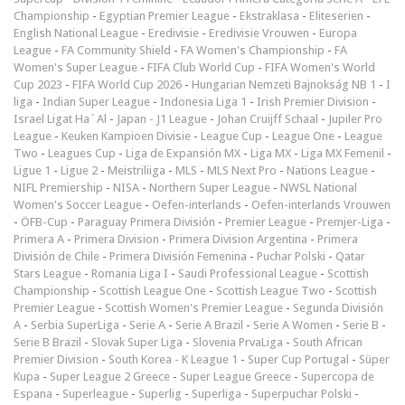
Championship
-
Egyptian Premier League
-
Ekstraklasa
-
Eliteserien
-
English National League
-
Eredivisie
-
Eredivisie Vrouwen
-
Europa
League
-
FA Community Shield
-
FA Women's Championship
-
FA
Women's Super League
-
FIFA Club World Cup
-
FIFA Women's World
Cup 2023
-
FIFA World Cup 2026
-
Hungarian Nemzeti Bajnokság NB 1
-
I
liga
-
Indian Super League
-
Indonesia Liga 1
-
Irish Premier Division
-
Israel Ligat Ha`Al
-
Japan - J1 League
-
Johan Cruijff Schaal
-
Jupiler Pro
League
-
Keuken Kampioen Divisie
-
League Cup
-
League One
-
League
Two
-
Leagues Cup
-
Liga de Expansión MX
-
Liga MX
-
Liga MX Femenil
-
Ligue 1
-
Ligue 2
-
Meistriliiga
-
MLS
-
MLS Next Pro
-
Nations League
-
NIFL Premiership
-
NISA
-
Northern Super League
-
NWSL National
Women's Soccer League
-
Oefen-interlands
-
Oefen-interlands Vrouwen
-
ÖFB-Cup
-
Paraguay Primera División
-
Premier League
-
Premjer-Liga
-
Primera A
-
Primera Division
-
Primera Division Argentina
-
Primera
División de Chile
-
Primera División Femenina
-
Puchar Polski
-
Qatar
Stars League
-
Romania Liga I
-
Saudi Professional League
-
Scottish
Championship
-
Scottish League One
-
Scottish League Two
-
Scottish
Premier League
-
Scottish Women's Premier League
-
Segunda División
A
-
Serbia SuperLiga
-
Serie A
-
Serie A Brazil
-
Serie A Women
-
Serie B
-
Serie B Brazil
-
Slovak Super Liga
-
Slovenia PrvaLiga
-
South African
Premier Division
-
South Korea - K League 1
-
Super Cup Portugal
-
Süper
Kupa
-
Super League 2 Greece
-
Super League Greece
-
Supercopa de
Espana
-
Superleague
-
Superlig
-
Superliga
-
Superpuchar Polski
-