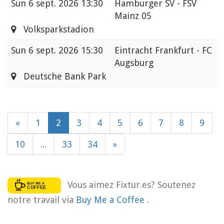
Sun
6 sept. 2026 13:30
Hamburger SV - FSV
Mainz 05
Volksparkstadion
Sun
6 sept. 2026 15:30
Eintracht Frankfurt - FC
Augsburg
Deutsche Bank Park
«
1
2
3
4
5
6
7
8
9
10
...
33
34
»
Vous aimez Fixtur.es? Soutenez
notre travail via
Buy Me a Coffee
.