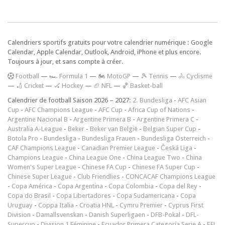
Calendriers sportifs gratuits pour votre calendrier numérique : Google
Calendar, Apple Calendar, Outlook, Android, iPhone et plus encore.
Toujours à jour, et sans compte à créer.
F
ootball
—
🏎️ Formula 1
—
🏍 MotoGP
—
🎾 Tennis
—
🚴 Cyclisme
—
🏏 Cricket
—
🏑 Hockey
—
🏈 NFL
—
🏀 Basket-ball
Calendrier de football Saison 2026 – 2027:
2. Bundesliga
-
AFC Asian
Cup
-
AFC Champions League
-
AFC Cup
-
Africa Cup of Nations
-
Argentine Nacional B
-
Argentine Primera B
-
Argentine Primera C
-
Australia A-League
-
Beker
-
Beker van België
-
Belgian Super Cup
-
Botola Pro
-
Bundesliga
-
Bundesliga Frauen
-
Bundesliga Österreich
-
CAF Champions League
-
Canadian Premier League
-
Česká Liga
-
Champions League
-
China League One
-
China League Two
-
China
Women's Super League
-
Chinese FA Cup
-
Chinese FA Super Cup
-
Chinese Super League
-
Club Friendlies
-
CONCACAF Champions League
-
Copa América
-
Copa Argentina
-
Copa Colombia
-
Copa del Rey
-
Copa do Brasil
-
Copa Libertadores
-
Copa Sudamericana
-
Copa
Uruguay
-
Coppa Italia
-
Croatia HNL
-
Cymru Premier
-
Cyprus First
Division
-
Damallsvenskan
-
Danish Superligaen
-
DFB-Pokal
-
DFL-
Supercup
-
Division 1 Féminine
-
Ecuador Primera Categoría Serie A
-
EFL