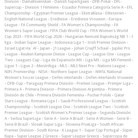
Division
-
Damallsvenskan
-
Danish Superligaen
-
DFB-Pokal
-
DFL-
Supercup
-
Division 1 Féminine
-
Ecuador Primera Categoría Serie A
-
EFL
Championship
-
Egyptian Premier League
-
Ekstraklasa
-
Eliteserien
-
English National League
-
Eredivisie
-
Eredivisie Vrouwen
-
Europa
League
-
FA Community Shield
-
FA Women's Championship
-
FA
Women's Super League
-
FIFA Club World Cup
-
FIFA Women's World
Cup 2023
-
FIFA World Cup 2026
-
Hungarian Nemzeti Bajnokság NB 1
-
I
liga
-
Indian Super League
-
Indonesia Liga 1
-
Irish Premier Division
-
Israel Ligat Ha`Al
-
Japan - J1 League
-
Johan Cruijff Schaal
-
Jupiler Pro
League
-
Keuken Kampioen Divisie
-
League Cup
-
League One
-
League
Two
-
Leagues Cup
-
Liga de Expansión MX
-
Liga MX
-
Liga MX Femenil
-
Ligue 1
-
Ligue 2
-
Meistriliiga
-
MLS
-
MLS Next Pro
-
Nations League
-
NIFL Premiership
-
NISA
-
Northern Super League
-
NWSL National
Women's Soccer League
-
Oefen-interlands
-
Oefen-interlands Vrouwen
-
ÖFB-Cup
-
Paraguay Primera División
-
Premier League
-
Premjer-Liga
-
Primera A
-
Primera Division
-
Primera Division Argentina
-
Primera
División de Chile
-
Primera División Femenina
-
Puchar Polski
-
Qatar
Stars League
-
Romania Liga I
-
Saudi Professional League
-
Scottish
Championship
-
Scottish League One
-
Scottish League Two
-
Scottish
Premier League
-
Scottish Women's Premier League
-
Segunda División
A
-
Serbia SuperLiga
-
Serie A
-
Serie A Brazil
-
Serie A Women
-
Serie B
-
Serie B Brazil
-
Slovak Super Liga
-
Slovenia PrvaLiga
-
South African
Premier Division
-
South Korea - K League 1
-
Super Cup Portugal
-
Süper
Kupa
-
Super League 2 Greece
-
Super League Greece
-
Supercopa de