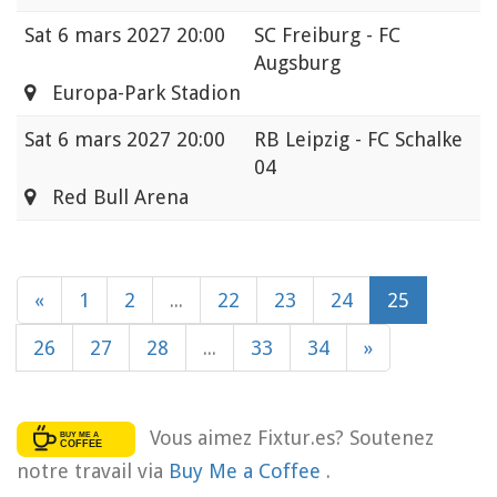
Sat
6 mars 2027 20:00
SC Freiburg - FC
Augsburg
Europa-Park Stadion
Sat
6 mars 2027 20:00
RB Leipzig - FC Schalke
04
Red Bull Arena
«
1
2
...
22
23
24
25
26
27
28
...
33
34
»
Vous aimez Fixtur.es? Soutenez
notre travail via
Buy Me a Coffee
.