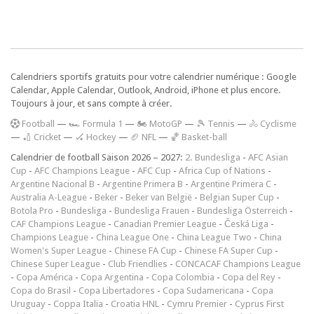
Calendriers sportifs gratuits pour votre calendrier numérique : Google
Calendar, Apple Calendar, Outlook, Android, iPhone et plus encore.
Toujours à jour, et sans compte à créer.
F
ootball
—
🏎️ Formula 1
—
🏍 MotoGP
—
🎾 Tennis
—
🚴 Cyclisme
—
🏏 Cricket
—
🏑 Hockey
—
🏈 NFL
—
🏀 Basket-ball
Calendrier de football Saison 2026 – 2027:
2. Bundesliga
-
AFC Asian
Cup
-
AFC Champions League
-
AFC Cup
-
Africa Cup of Nations
-
Argentine Nacional B
-
Argentine Primera B
-
Argentine Primera C
-
Australia A-League
-
Beker
-
Beker van België
-
Belgian Super Cup
-
Botola Pro
-
Bundesliga
-
Bundesliga Frauen
-
Bundesliga Österreich
-
CAF Champions League
-
Canadian Premier League
-
Česká Liga
-
Champions League
-
China League One
-
China League Two
-
China
Women's Super League
-
Chinese FA Cup
-
Chinese FA Super Cup
-
Chinese Super League
-
Club Friendlies
-
CONCACAF Champions League
-
Copa América
-
Copa Argentina
-
Copa Colombia
-
Copa del Rey
-
Copa do Brasil
-
Copa Libertadores
-
Copa Sudamericana
-
Copa
Uruguay
-
Coppa Italia
-
Croatia HNL
-
Cymru Premier
-
Cyprus First