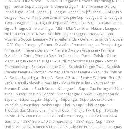
Cup 2023
-
FIFA World Cup 2026
-
Hungarian Nemzeti Bajnokság NB 1
-
I
liga
-
Indian Super League
-
Indonesia Liga 1
-
Irish Premier Division
-
Israel Ligat Ha`Al
-
Japan - J1 League
-
Johan Cruijff Schaal
-
Jupiler Pro
League
-
Keuken Kampioen Divisie
-
League Cup
-
League One
-
League
Two
-
Leagues Cup
-
Liga de Expansión MX
-
Liga MX
-
Liga MX Femenil
-
Ligue 1
-
Ligue 2
-
Meistriliiga
-
MLS
-
MLS Next Pro
-
Nations League
-
NIFL Premiership
-
NISA
-
Northern Super League
-
NWSL National
Women's Soccer League
-
Oefen-interlands
-
Oefen-interlands Vrouwen
-
ÖFB-Cup
-
Paraguay Primera División
-
Premier League
-
Premjer-Liga
-
Primera A
-
Primera Division
-
Primera Division Argentina
-
Primera
División de Chile
-
Primera División Femenina
-
Puchar Polski
-
Qatar
Stars League
-
Romania Liga I
-
Saudi Professional League
-
Scottish
Championship
-
Scottish League One
-
Scottish League Two
-
Scottish
Premier League
-
Scottish Women's Premier League
-
Segunda División
A
-
Serbia SuperLiga
-
Serie A
-
Serie A Brazil
-
Serie A Women
-
Serie B
-
Serie B Brazil
-
Slovak Super Liga
-
Slovenia PrvaLiga
-
South African
Premier Division
-
South Korea - K League 1
-
Super Cup Portugal
-
Süper
Kupa
-
Super League 2 Greece
-
Super League Greece
-
Supercopa de
Espana
-
Superleague
-
Superlig
-
Superliga
-
Superpuchar Polski
-
Swedish Allsvenskan
-
Swiss Cup
-
Thai FA Cup
-
Thai League 1
-
Trophée des Champions
-
Turkish Cup
-
Türkiye TFF 1. Lig
-
Tweede
divisie
-
U.S. Open Cup
-
UEFA Conference League
-
UEFA Euro 2024
Germany
-
UEFA Euro U19 Championship
-
UEFA Super Cup
-
UEFA
Under 21
-
UEFA Women's EURO 2025
-
Ukraine Premjer Liha
-
Uruguay