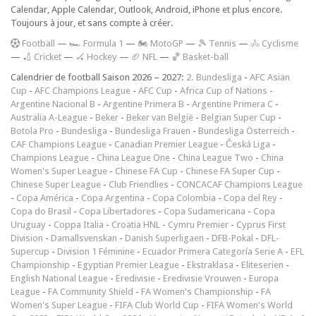
Calendar, Apple Calendar, Outlook, Android, iPhone et plus encore.
Toujours à jour, et sans compte à créer.
F
ootball
—
🏎️ Formula 1
—
🏍 MotoGP
—
🎾 Tennis
—
🚴 Cyclisme
—
🏏 Cricket
—
🏑 Hockey
—
🏈 NFL
—
🏀 Basket-ball
Calendrier de football Saison 2026 – 2027:
2. Bundesliga
-
AFC Asian
Cup
-
AFC Champions League
-
AFC Cup
-
Africa Cup of Nations
-
Argentine Nacional B
-
Argentine Primera B
-
Argentine Primera C
-
Australia A-League
-
Beker
-
Beker van België
-
Belgian Super Cup
-
Botola Pro
-
Bundesliga
-
Bundesliga Frauen
-
Bundesliga Österreich
-
CAF Champions League
-
Canadian Premier League
-
Česká Liga
-
Champions League
-
China League One
-
China League Two
-
China
Women's Super League
-
Chinese FA Cup
-
Chinese FA Super Cup
-
Chinese Super League
-
Club Friendlies
-
CONCACAF Champions League
-
Copa América
-
Copa Argentina
-
Copa Colombia
-
Copa del Rey
-
Copa do Brasil
-
Copa Libertadores
-
Copa Sudamericana
-
Copa
Uruguay
-
Coppa Italia
-
Croatia HNL
-
Cymru Premier
-
Cyprus First
Division
-
Damallsvenskan
-
Danish Superligaen
-
DFB-Pokal
-
DFL-
Supercup
-
Division 1 Féminine
-
Ecuador Primera Categoría Serie A
-
EFL
Championship
-
Egyptian Premier League
-
Ekstraklasa
-
Eliteserien
-
English National League
-
Eredivisie
-
Eredivisie Vrouwen
-
Europa
League
-
FA Community Shield
-
FA Women's Championship
-
FA
Women's Super League
-
FIFA Club World Cup
-
FIFA Women's World