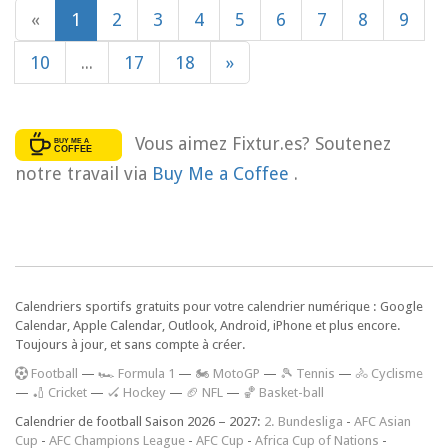
«
1
2
3
4
5
6
7
8
9
10
...
17
18
»
Vous aimez Fixtur.es? Soutenez
notre travail via
Buy Me a Coffee
.
Calendriers sportifs gratuits pour votre calendrier numérique : Google
Calendar, Apple Calendar, Outlook, Android, iPhone et plus encore.
Toujours à jour, et sans compte à créer.
F
ootball
—
🏎️ Formula 1
—
🏍 MotoGP
—
🎾 Tennis
—
🚴 Cyclisme
—
🏏 Cricket
—
🏑 Hockey
—
🏈 NFL
—
🏀 Basket-ball
Calendrier de football Saison 2026 – 2027:
2. Bundesliga
-
AFC Asian
Cup
-
AFC Champions League
-
AFC Cup
-
Africa Cup of Nations
-