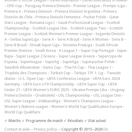
Women's Soccer League
-
Oefen-interlands
-
Oefen-interlands Vrouwen
-
ÖFB-Cup
-
Paraguay Primera División
-
Premier League
-
Premjer-Liga
-
Primera A
-
Primera Division
-
Primera Division Argentina
-
Primera
División de Chile
-
Primera División Femenina
-
Puchar Polski
-
Qatar
Stars League
-
Romania Liga I
-
Saudi Professional League
-
Scottish
Championship
-
Scottish League One
-
Scottish League Two
-
Scottish
Premier League
-
Scottish Women's Premier League
-
Segunda División
A
-
Serbia SuperLiga
-
Serie A
-
Serie A Brazil
-
Serie A Women
-
Serie B
-
Serie B Brazil
-
Slovak Super Liga
-
Slovenia PrvaLiga
-
South African
Premier Division
-
South Korea - K League 1
-
Super Cup Portugal
-
Süper
Kupa
-
Super League 2 Greece
-
Super League Greece
-
Supercopa de
Espana
-
Superleague
-
Superlig
-
Superliga
-
Superpuchar Polski
-
Swedish Allsvenskan
-
Swiss Cup
-
Thai FA Cup
-
Thai League 1
-
Trophée des Champions
-
Turkish Cup
-
Türkiye TFF 1. Lig
-
Tweede
divisie
-
U.S. Open Cup
-
UEFA Conference League
-
UEFA Euro 2024
Germany
-
UEFA Euro U19 Championship
-
UEFA Super Cup
-
UEFA
Under 21
-
UEFA Women's EURO 2025
-
Ukraine Premjer Liha
-
Uruguay
Primera División
-
Úrvalsdeild
-
USL Championship
-
USL League One
-
USL Super League
-
Veikkausliiga
-
Women's Champions League
-
Women's Nations League
-
Women's World Cup Qualification Europe
-
World Cup Qualifiers
✓ Matchs ✓ Programme de match ✓ Résultats ✓ Etat actuel
Contact et aide
–
Privacy policy
– Copyright © 2015–2026
De