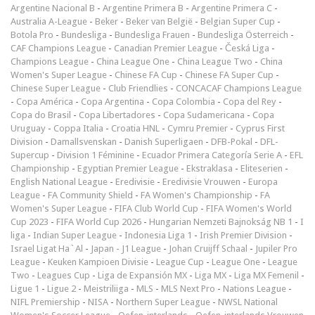
Argentine Nacional B
-
Argentine Primera B
-
Argentine Primera C
-
Australia A-League
-
Beker
-
Beker van België
-
Belgian Super Cup
-
Botola Pro
-
Bundesliga
-
Bundesliga Frauen
-
Bundesliga Österreich
-
CAF Champions League
-
Canadian Premier League
-
Česká Liga
-
Champions League
-
China League One
-
China League Two
-
China
Women's Super League
-
Chinese FA Cup
-
Chinese FA Super Cup
-
Chinese Super League
-
Club Friendlies
-
CONCACAF Champions League
-
Copa América
-
Copa Argentina
-
Copa Colombia
-
Copa del Rey
-
Copa do Brasil
-
Copa Libertadores
-
Copa Sudamericana
-
Copa
Uruguay
-
Coppa Italia
-
Croatia HNL
-
Cymru Premier
-
Cyprus First
Division
-
Damallsvenskan
-
Danish Superligaen
-
DFB-Pokal
-
DFL-
Supercup
-
Division 1 Féminine
-
Ecuador Primera Categoría Serie A
-
EFL
Championship
-
Egyptian Premier League
-
Ekstraklasa
-
Eliteserien
-
English National League
-
Eredivisie
-
Eredivisie Vrouwen
-
Europa
League
-
FA Community Shield
-
FA Women's Championship
-
FA
Women's Super League
-
FIFA Club World Cup
-
FIFA Women's World
Cup 2023
-
FIFA World Cup 2026
-
Hungarian Nemzeti Bajnokság NB 1
-
I
liga
-
Indian Super League
-
Indonesia Liga 1
-
Irish Premier Division
-
Israel Ligat Ha`Al
-
Japan - J1 League
-
Johan Cruijff Schaal
-
Jupiler Pro
League
-
Keuken Kampioen Divisie
-
League Cup
-
League One
-
League
Two
-
Leagues Cup
-
Liga de Expansión MX
-
Liga MX
-
Liga MX Femenil
-
Ligue 1
-
Ligue 2
-
Meistriliiga
-
MLS
-
MLS Next Pro
-
Nations League
-
NIFL Premiership
-
NISA
-
Northern Super League
-
NWSL National